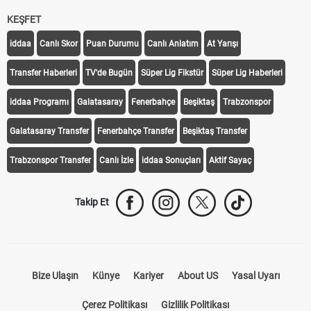
KEŞFET
iddaa
Canlı Skor
Puan Durumu
Canlı Anlatım
At Yarışı
Transfer Haberleri
TV'de Bugün
Süper Lig Fikstür
Süper Lig Haberleri
iddaa Programı
Galatasaray
Fenerbahçe
Beşiktaş
Trabzonspor
Galatasaray Transfer
Fenerbahçe Transfer
Beşiktaş Transfer
Trabzonspor Transfer
Canlı İzle
iddaa Sonuçları
Aktif Sayaç
Takip Et
Bize Ulaşın
Künye
Kariyer
About US
Yasal Uyarı
Çerez Politikası
Gizlilik Politikası