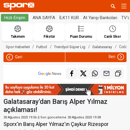
ANA SAYFA
İLK11 KUR
At Yarışı Bankoları
TV'
Hızlı Erişim
Takımım
Fikstür
Puan Durumu
Canlı Skor
Galat
Spor Haberleri
Futbol
Trendyol Süper Lig
Galatasaray
İleri
Geri
Galatasaray'dan Barış Alper Yılmaz
açıklaması!
30 Ağustos 2025 19:56
|| Son güncelleme
30 Ağustos 2025 19:58
Sporx'in Barış Alper Yılmaz'ın Çaykur Rizespor