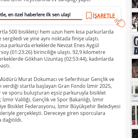
21
le, en özel haberlere ilk sen ulaş!
İŞARETLE
21
başl
21
dörd
artla 500 bisikletçi hem uzun hem kısa parkurlarda
20
ergiledi ve yine aynı noktada finişe ulaştı.
kısa parkurda erkeklerde Nevzat Enes Aygül
20
oy (01:23:26) birinciliğe ulaştı. 92,9 kilometre
erkeklerde Gökhan Uzuntaş (02:53:44), kadınlarda
20
astı.
19
Arse
t Müdürü Murat Dokumacı ve Seferihisar Gençlik ve
19
Milt
 verdiği startla başlayan Gran Fondo İzmir 2025,
18
r ve sporu buluşturan eşsiz parkuruyla bisiklet
habe
 İzmir Valiliği, Gençlik ve Spor Bakanlığı, İzmir
18
kayb
iye Bisiklet Federasyonu, İzmir Büyükşehir Belediyesi
kleriyle gerçekleşti. Dereceye giren sporculara
17
oldu
 dağıtıldı.
17
sahi
17
dönü