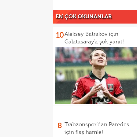
EN ÇOK OKUNANLAR
10
Aleksey Batrakov için
Galatasaray'a şok yanıt!
8
Trabzonspor'dan Paredes
için flaş hamle!