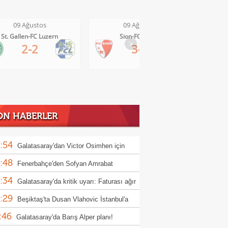
09 Ağustos
09 Ağustos
Sion-FC Vaduz
Basel-Thun
>
3-2
4-2
ON HABERLER
:54
Galatasaray'dan Victor Osimhen için
:48
r!
Fenerbahçe'den Sofyan Amrabat
:34
laması
Galatasaray'da kritik uyarı: Faturası ağır
:29
ak!
Beşiktaş'ta Dusan Vlahovic İstanbul'a
:46
ilir!
Galatasaray'da Barış Alper planı!