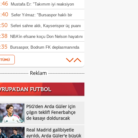
:46
Mustafa Er: "Takımım iyi reaksiyon
:40
i"
Sefer Yılmaz: "Bursaspor haklı bir
:50
iyet aldı"
Seferi sahne aldı, Kayserispor üç puanı
:38
ı!
NBA'in efsane koçu Don Nelson hayatını
:35
etti
Bursaspor, Bodrum FK deplasmanında
:24
andı
Trabzonspor'a Premier Lig'den yıldız orta
:10
a: Yves Bissouma
Milli atıcılardan Avrupa Şampiyonası'nda
Reklam
:00
adalya
Lucas Digne yeniden PSG'de!
VRUPA'DAN FUTBOL
:54
Stanojevic: "Bugün bizim için çok kötü bir
:52
dü"
Kenan Koçak: "Takımın performansından
PSG'den Arda Güler için
:48
nunum
çılgın teklif! Fenerbahçe
Fenerbahçe'ye Rashford'dan kötü haber!
de kasayı dolduracak
:24
Galatasaray'dan Chelsea'nin forvetine
Real Madrid galibiyetle
:19
ca: Emmanuel Emegha
Galatasaray Daikin'den libero transferi
ayrıldı, Arda Güler'e büyük