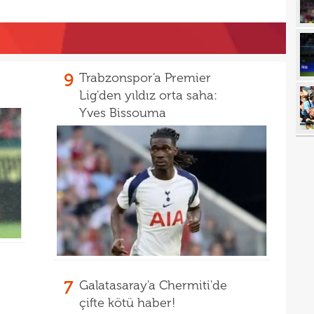
17
sona
17
FK'd
17
Erzu
9
Trabzonspor'a Premier
17
yeni
Lig'den yıldız orta saha:
Yves Bissouma
17
sıra
17
gali
17
şamp
17
Şamp
17
Gala
16
karş
16
boğu
7
Galatasaray'a Chermiti'de
16
3-1 
çifte kötü haber!
16
euro