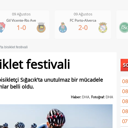
09 Ağustos
09 Ağustos
FC Porto-Alverca
St. Gallen-FC Luzern
2-0
2-2
ta bisiklet festivali
iklet festivali
S
isikletçi Sığacık'ta unutulmaz bir mücadele
08
lar belli oldu.
08
kara
Haber:
DHA,
Fotoğraf:
DHA
08
açık
08
olac
07
geleb