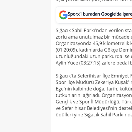
Sporx’i buradan Google’da işaret
Sığacık Sahil Parkı'ndan verilen st
zorlu ama unutulmaz bir mücadele s
Organizasyonda 45,9 kilometrelik 
(01:20:09), kadınlarda Gökçe Demirs
uzunluğundaki uzun parkurda ise 
Aylin Yüce (03:27:15) zafere pedal b
Sığacık'ta Seferihisar İlçe Emniye
Spor İlçe Müdürü Zekeriya Kuşak'ın
Ege'nin kalbinde doğa, tarih, kültü
tutkunlarını ağırladı. Organizasyon;
Gençlik ve Spor İl Müdürlüğü, Türk
ve Seferihisar Belediyesi'nin deste
ödülleri yine Sığacık Sahil Parkı'nda