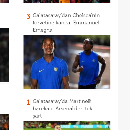
13
12
hazı
3
Galatasaray'dan Chelsea'nin
12
forvetine kanca: Emmanuel
Madr
Emegha
12
Fene
1
Galatasaray'da Martinelli
harekatı: Arsenal'den tek
şart