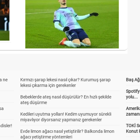
a ne
Kırmızı şarap lekesi nasıl çıkar? Kurumuş şarap
Baş Ağr
lekesi çıkarma için gerekenler
Spotify
Bebeklerde ateş nasıl düşürülür? En hızlı şekilde
yolu...
ateş düşürme
sa
Amerika
Kedileri uyutma yolları! Kedim uyumuyor sürekli
zaman
miyavlıyor diyorsanız yapmanız gerekenler
adisler!
TOKİ So
Evde limon ağacı nasıl yetiştirilir? Balkonda limon
Konut P
ağacı yetiştirme yöntemleri