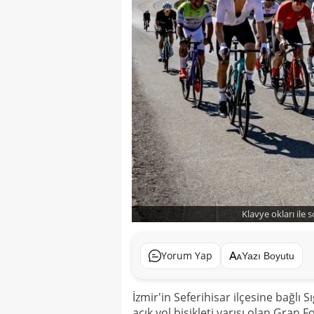
Klavye okları ile 
Yorum Yap
Yazı Boyutu
İzmir'in Seferihisar ilçesine bağlı 
açık yol bisikleti yarışı olan Gran 