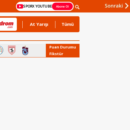
SPORX YOUTUBE
Abone Ol
At Yarışı
Tümü
Puan Durumu
Fikstür