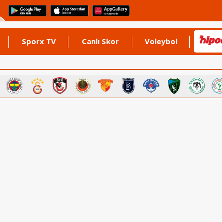
Sporx TV
Canlı Skor
Voleybol