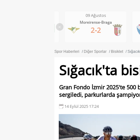
09 Ağustos
09 Ağustos
Moreirense-Braga
Gil Vicente-Rio Ave
<
2-2
1-0
Spor Haberleri
Diğer Sporlar
Bisiklet
Sığacık'
Sığacık'ta bis
Gran Fondo İzmir 2025'te 500 b
sergiledi, parkurlarda şampiyon
14 Eylül 2025 17:24