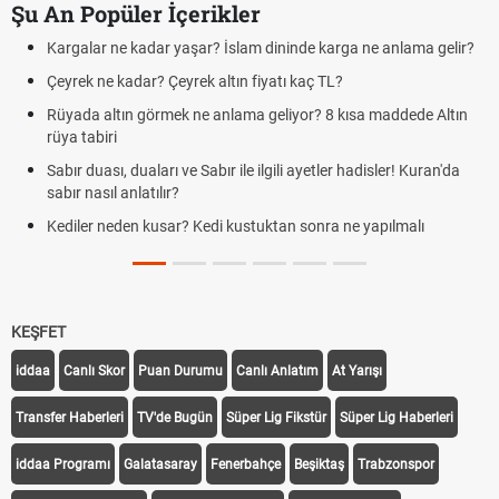
Şu An Popüler İçerikler
 kadar yaşar? İslam dininde karga ne anlama gelir?
Futbolda ofsayt
dar? Çeyrek altın fiyatı kaç TL?
Kravat nasıl b
n görmek ne anlama geliyor? 8 kısa maddede Altın
Cemre düştü m
demek
duaları ve Sabır ile ilgili ayetler hadisler! Kuran'da
Rüyada kedi gö
nlatılır?
Evde çilek reçeli
en kusar? Kedi kustuktan sonra ne yapılmalı
tarifi
KEŞFET
iddaa
Canlı Skor
Puan Durumu
Canlı Anlatım
At Yarışı
Transfer Haberleri
TV'de Bugün
Süper Lig Fikstür
Süper Lig Haberleri
iddaa Programı
Galatasaray
Fenerbahçe
Beşiktaş
Trabzonspor