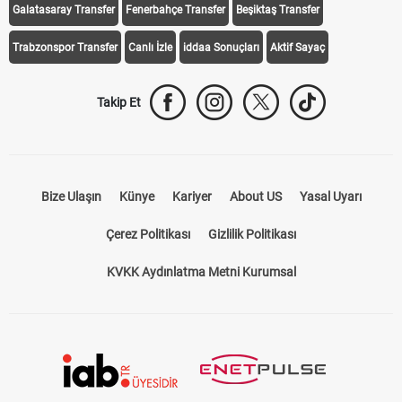
Galatasaray Transfer
Fenerbahçe Transfer
Beşiktaş Transfer
Trabzonspor Transfer
Canlı İzle
iddaa Sonuçları
Aktif Sayaç
Takip Et
Bize Ulaşın
Künye
Kariyer
About US
Yasal Uyarı
Çerez Politikası
Gizlilik Politikası
KVKK Aydınlatma Metni Kurumsal