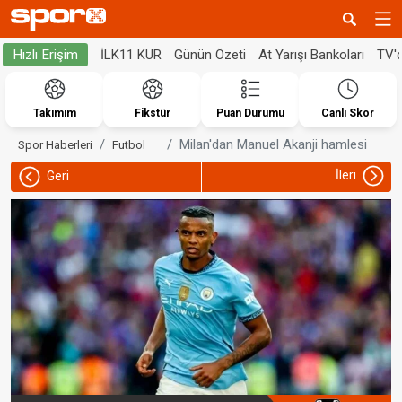
İLK11 KUR
Günün Özeti
At Yarışı Bankoları
TV'
Hızlı Erişim
Takımım
Fikstür
Puan Durumu
Canlı Skor
Milan'dan Manuel Akanji hamlesi
Spor Haberleri
Futbol
İleri
Geri