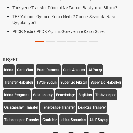
Türkiye'de Transfer Dönemi Ne Zaman Başlıyor ve Bitiyor?
TFF Yabancı Oyuncu Kuralı Nedir? Güncel Sezonda Nasıl
Uygulanıyor?
PFDK Nedir? PFDK Açılımı, Görevleri ve Karar Süreci
KEŞFET
iddaa
Canlı Skor
Puan Durumu
Canlı Anlatım
At Yarışı
Transfer Haberleri
TV'de Bugün
Süper Lig Fikstür
Süper Lig Haberleri
iddaa Programı
Galatasaray
Fenerbahçe
Beşiktaş
Trabzonspor
Galatasaray Transfer
Fenerbahçe Transfer
Beşiktaş Transfer
Trabzonspor Transfer
Canlı İzle
iddaa Sonuçları
Aktif Sayaç