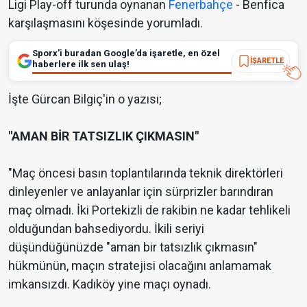
Ligi Play-off turunda oynanan
Fenerbahçe
- Benfica
karşılaşmasını köşesinde yorumladı.
Sporx’i buradan Google’da işaretle, en özel
İŞARETLE
haberlere ilk sen ulaş!
İşte Gürcan Bilgiç'in o yazısı;
"AMAN BİR TATSIZLIK ÇIKMASIN"
"Maç öncesi basın toplantılarında teknik direktörleri
dinleyenler ve anlayanlar için sürprizler barındıran
maç olmadı. İki Portekizli de rakibin ne kadar tehlikeli
olduğundan bahsediyordu. İkili seriyi
düşündüğünüzde "aman bir tatsızlık çıkmasın"
hükmünün, maçın stratejisi olacağını anlamamak
imkansızdı. Kadıköy yine maçı oynadı.