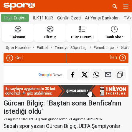
İLK11 KUR
Günün Özeti
At Yarışı Bankoları
TV'
Hızlı Erişim
Takımım
Fikstür
Puan Durumu
Canlı Skor
Gürca
Spor Haberleri
Futbol
Trendyol Süper Lig
Fenerbahçe
İleri
Geri
Gürcan Bilgiç: "Baştan sona Benfica'nın
istediği oldu"
21 Ağustos 2025 09:01
|| Son güncelleme
21 Ağustos 2025 09:02
Sabah spor yazarı Gürcan Bilgiç, UEFA Şampiyonlar