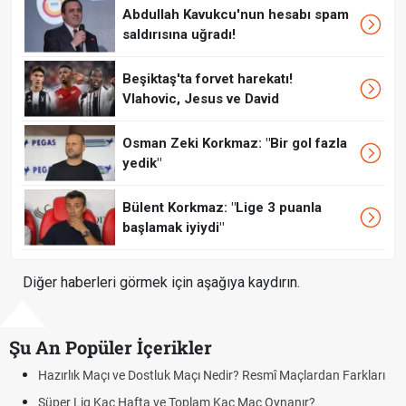
Abdullah Kavukcu'nun hesabı spam
saldırısına uğradı!
Beşiktaş'ta forvet harekatı!
Vlahovic, Jesus ve David
Osman Zeki Korkmaz: "Bir gol fazla
yedik"
Bülent Korkmaz: "Lige 3 puanla
başlamak iyiydi"
Diğer haberleri görmek için aşağıya kaydırın.
Şu An Popüler İçerikler
Hazırlık Maçı ve Dostluk Maçı Nedir? Resmî Maçlardan Farkları
Süper Lig Kaç Hafta ve Toplam Kaç Maç Oynanır?