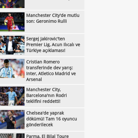
:00
le yükseldi!
Liverpool'dan Barcola hamlesi! PSG'nin
Manchester City'de mutlu
:45
bi dudak uçuklattı
Kayserispor'da tarihi gün! 15 transfer
son: Geronimo Rulli
:28
en!
Manisa FK, Bolu'da üç puanı kaptı!
:05
Sergej Jakirovic'ten
Çorum FK, Jesus Ramirez'i kadrosuna
Premier Lig, Acun Ilıcalı ve
:52
!
Fisnik Asllani'nin Leipzig'e transferi son
Türkiye açıklaması!
:52
 iptal oldu!
Erzurumspor, Ebosele ile anlaştı!
Cristian Romero
transferinde dev yarış:
:31
Metehan Altunbaş, Kocaelispor'da
Inter, Atletico Madrid ve
Arsenal
:49
Fenerbahçe'ye müjdeli haber: Romelu
Manchester City,
:29
aku
Filenin Sultanları, Fransa'yı yine devirdi!
Barcelona'nın Rodri
teklifini reddetti!
:13
Manchester City'de mutlu son: Geronimo
Chelsea'de yaprak
:09
Kıvanç Taşyaran ve Buğra Ünal, Avrupa
dökümü! Tam 16 oyuncu
:42
gönderilecek
iyonası'nda finale yükseldi
Altay, Tuna Üzümcü ile topbaşı yaptı
:36
Sergej Jakirovic'ten Premier Lig, Acun
Parma, El Bilal Toure