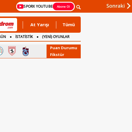
SPORX YOUTUBE
Abone Ol
At Yarışı
Tümü
GÜN
İSTATİSTİK
(YENİ) OYUNLAR
Puan Durumu
Fikstür