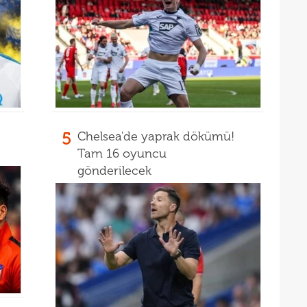
16
kon
16
deği
16
maaş
16
yala
5
Chelsea'de yaprak dökümü!
Tam 16 oyuncu
gönderilecek