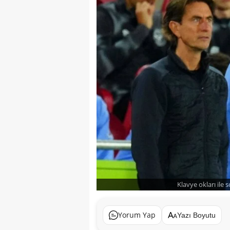
Klavye okları ile 
Yorum Yap
Yazı Boyutu