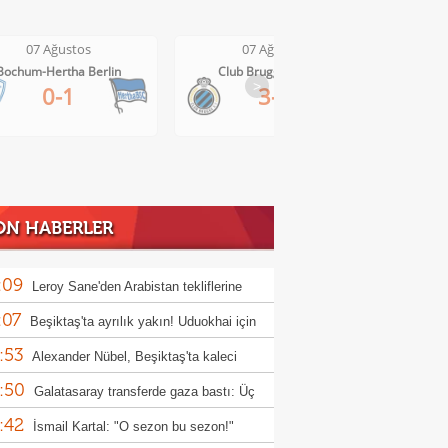
07 Ağustos
07 Ağustos
Bochum-Hertha Berlin
Club Brugge-Kortrijk
>
0-1
3-0
ON HABERLER
:09
Leroy Sane'den Arabistan tekliflerine
:07
t
Beşiktaş'ta ayrılık yakın! Uduokhai için
:53
nbul'a geliyorlar!
Alexander Nübel, Beşiktaş'ta kaleci
:50
nunu bitirdi!
Galatasaray transferde gaza bastı: Üç
:42
ız için hamle
İsmail Kartal: "O sezon bu sezon!"