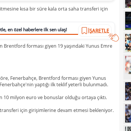
00
fina
tmesine kısa bir süre kala orta saha transferi için
23
tale
23
bird
le, en özel haberlere ilk sen ulaş!
İŞARETLE
23
çin Brentford forması giyen 19 yaşındaki Yunus Emre
22
kattı
22
anda
22
21
öre, Fenerbahçe, Brentford forması giyen Yunus
Fenerbahçe'nin yaptığı ilk teklif yeterli bulunmadı.
21
Luk
in 10 milyon euro ve bonuslar olduğu ortaya çıktı.
21
21
Rulli
ransferi için girişimlerine devam etmesi bekleniyor.
20
Şamp
20