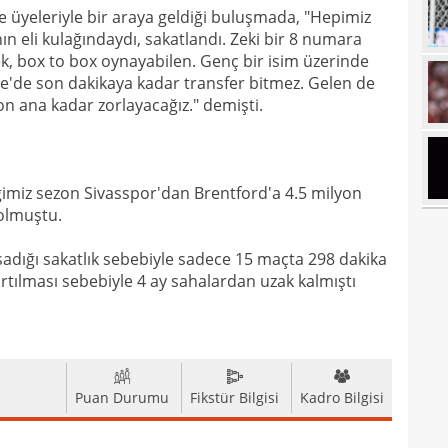
 üyeleriyle bir araya geldiği buluşmada, "Hepimiz
20
Ilıc
n eli kulağındaydı, sakatlandı. Zeki bir 8 numara
cek, box to box oynayabilen. Genç bir isim üzerinde
20
e'de son dakikaya kadar transfer bitmez. Gelen de
19
on ana kadar zorlayacağız." demişti.
19
Inte
19
kattı
ğimiz sezon Sivasspor'dan Brentford'a 4.5 milyon
19
Süe
 olmuştu.
19
tekli
adığı sakatlık sebebiyle sadece 15 maçta 298 dakika
19
tılması sebebiyle 4 ay sahalardan uzak kalmıştı
18
Unit
18
oyun
18
İsve
Puan Durumu
Fikstür Bilgisi
Kadro Bilgisi
18
17