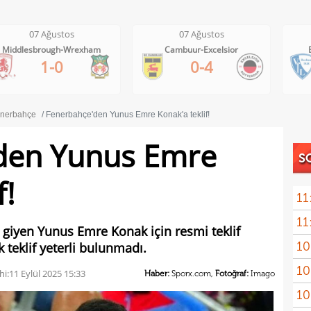
07 Ağustos
07 Ağustos
Middlesbrough-Wrexham
Cambuur-Excelsior
1-0
0-4
nerbahçe
Fenerbahçe'den Yunus Emre Konak'a teklif!
den Yunus Emre
S
f!
11
11
yanı
 giyen Yunus Emre Konak için resmi teklif
10
k teklif yeterli bulunmadı.
İsta
10
soru
hi:
11 Eylül 2025 15:33
Haber:
Sporx.com,
Fotoğraf:
Imago
10
yıld