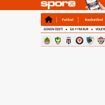
Futbol
Basketbol
GÜNÜN ÖZETİ
İLK 11'İNİ KUR
VOLEYB
CANLI ANLATIM
İNGİLTERE