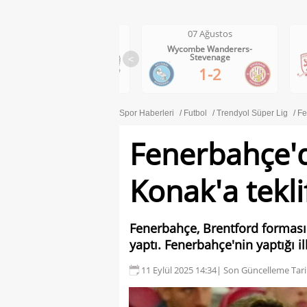
07 Ağustos
07 Ağustos
Wolves-Port Vale
Wycombe Wanderers-
Stevenage
<
3-0
1-2
Spor Haberleri
Futbol
Trendyol Süper Lig
Fe
Fenerbahçe'
Konak'a tekli
Fenerbahçe, Brentford forması
yaptı. Fenerbahçe'nin yaptığı il
11 Eylül 2025 14:34
| Son Güncelleme Tari