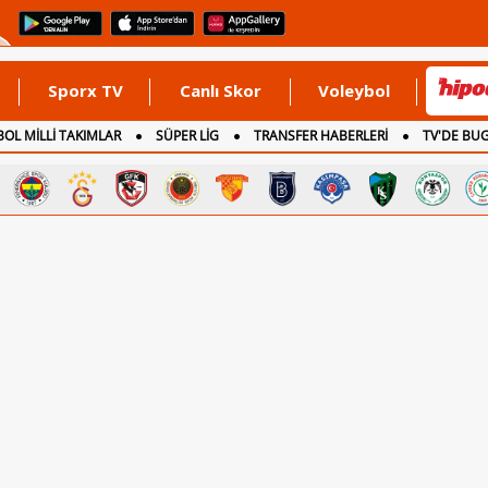
Sporx TV
Canlı Skor
Voleybol
OL MİLLİ TAKIMLAR
SÜPER LİG
TRANSFER HABERLERİ
TV'DE BU