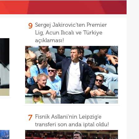
17
17
100 
9
Sergej Jakirovic'ten Premier
17
Lig, Acun Ilıcalı ve Türkiye
açıklaması!
17
Ball
17
Emre
17
İki 
17
17
etti
17
spor
16
Köyb
7
Fisnik Asllani'nin Leipzig'e
16
Ivan
transferi son anda iptal oldu!
16
Dahl