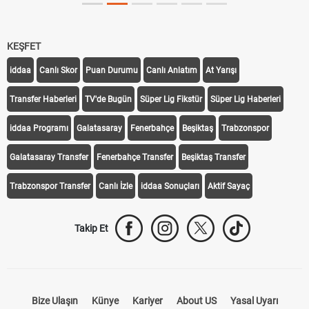
KEŞFET
iddaa
Canlı Skor
Puan Durumu
Canlı Anlatım
At Yarışı
Transfer Haberleri
TV'de Bugün
Süper Lig Fikstür
Süper Lig Haberleri
iddaa Programı
Galatasaray
Fenerbahçe
Beşiktaş
Trabzonspor
Galatasaray Transfer
Fenerbahçe Transfer
Beşiktaş Transfer
Trabzonspor Transfer
Canlı İzle
iddaa Sonuçları
Aktif Sayaç
Takip Et
Bize Ulaşın
Künye
Kariyer
About US
Yasal Uyarı