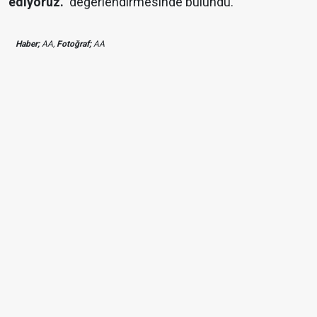
ediyoruz."
değerlendirmesinde bulundu.
Haber;
AA,
Fotoğraf;
AA