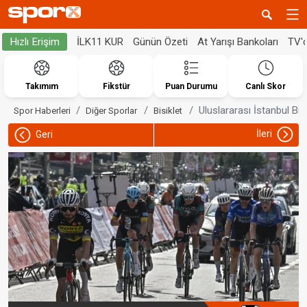
İLK11 KUR
Günün Özeti
At Yarışı Bankoları
TV'
Hızlı Erişim
Takımım
Fikstür
Puan Durumu
Canlı Skor
Uluslararası İstanbul Bis
Spor Haberleri
Diğer Sporlar
Bisiklet
İleri
Geri