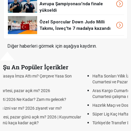
Avrupa Şampiyonası'nda finale
yükseldi
Özel Sporcular Down Judo Milli
Takımı, İsveç'te 7 madalya kazandı
Diğer haberleri görmek için aşağıya kaydırın.
Şu An Popüler İçerikler
Hafta Sonları Yıllık İzinden Sayılır mı? Yıllık İzin Hesaplamasında
Cumartesi ve Pazar Detayı
Aras Kargo Cumartesi-pazar açık mı? 2026 Aras Kargo
Cumartesi çalışma saatleri!
Hazırlık Maçı ve Dostluk Maçı Nedir? Resmî Maçlardan Farkları
Süper Lig Kaç Hafta ve Toplam Kaç Maç Oynanır?
Türkiye'de Transfer Dönemi Ne Zaman Başlıyor ve Bitiyor?