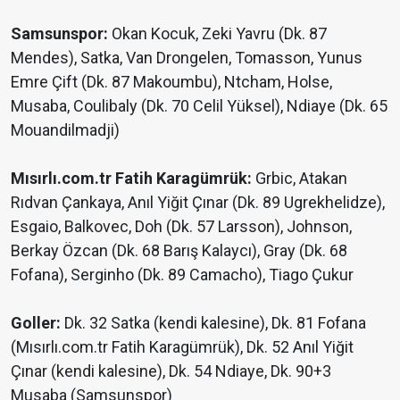
Samsunspor:
Okan Kocuk, Zeki Yavru (Dk. 87
Mendes), Satka, Van Drongelen, Tomasson, Yunus
Emre Çift (Dk. 87 Makoumbu), Ntcham, Holse,
Musaba, Coulibaly (Dk. 70 Celil Yüksel), Ndiaye (Dk. 65
Mouandilmadji)
Mısırlı.com.tr Fatih Karagümrük:
Grbic, Atakan
Rıdvan Çankaya, Anıl Yiğit Çınar (Dk. 89 Ugrekhelidze),
Esgaio, Balkovec, Doh (Dk. 57 Larsson), Johnson,
Berkay Özcan (Dk. 68 Barış Kalaycı), Gray (Dk. 68
Fofana), Serginho (Dk. 89 Camacho), Tiago Çukur
Goller:
Dk. 32 Satka (kendi kalesine), Dk. 81 Fofana
(Mısırlı.com.tr Fatih Karagümrük), Dk. 52 Anıl Yiğit
Çınar (kendi kalesine), Dk. 54 Ndiaye, Dk. 90+3
Musaba (Samsunspor)