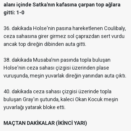
alanı içinde Satka'nın kafasına çarpan top ağlara
gitti: 1-0
36. dakikada Holse'nin pasına hareketlenen Coulibaly,
ceza sahasına girer girmez sol çaprazdan sert vurdu
ancak top direğin dibinden auta gitti.
38. dakikada Musaba'nın pasında topla buluşan
Holse'nin ceza sahası çizgisi üzerinden plase
vuruşunda, meşin yuvarlak direğin yanından auta çıktı.
40. dakikada ceza sahası çizgisi üzerinde topla
buluşan Gray'ın şutunda, kaleci Okan Kocuk meşin
yuvarlağı yatarak bloke etti.
MAÇTAN DAKİKALAR (İKİNCİ YARI)