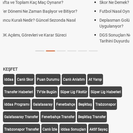
Skor Ne Demek? Sporda Skor ve Sonuç Kavramları
Futbol Nasıl Oynanır? Temel Futbol Kuralları
Deplasman Golü Kuralı Nedir? Hangi Organizasyonlarda
Uygulanıyor?
DGS Sonuçları Ne Zaman Açıklanacak 2026? ÖSYM Sonuç
Tarihini Duyurdu
KEŞFET
iddaa
Canlı Skor
Puan Durumu
Canlı Anlatım
At Yarışı
Transfer Haberleri
TV'de Bugün
Süper Lig Fikstür
Süper Lig Haberleri
iddaa Programı
Galatasaray
Fenerbahçe
Beşiktaş
Trabzonspor
Galatasaray Transfer
Fenerbahçe Transfer
Beşiktaş Transfer
Trabzonspor Transfer
Canlı İzle
iddaa Sonuçları
Aktif Sayaç