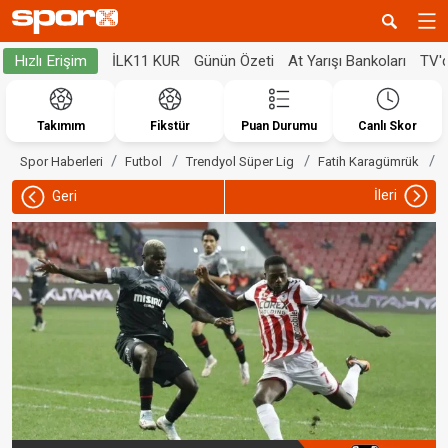
İLK11 KUR
Günün Özeti
At Yarışı Bankoları
TV'
Hızlı Erişim
Takımım
Fikstür
Puan Durumu
Canlı Skor
Spor Haberleri
Futbol
Trendyol Süper Lig
Fatih Karagümrük
İleri
Geri