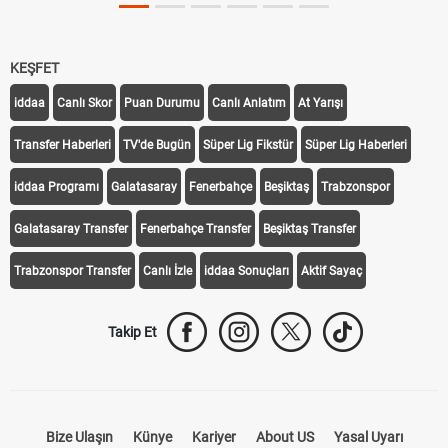
KEŞFET
iddaa
Canlı Skor
Puan Durumu
Canlı Anlatım
At Yarışı
Transfer Haberleri
TV'de Bugün
Süper Lig Fikstür
Süper Lig Haberleri
iddaa Programı
Galatasaray
Fenerbahçe
Beşiktaş
Trabzonspor
Galatasaray Transfer
Fenerbahçe Transfer
Beşiktaş Transfer
Trabzonspor Transfer
Canlı İzle
iddaa Sonuçları
Aktif Sayaç
Takip Et