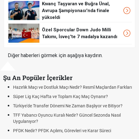
Kıvanç Taşyaran ve Buğra Ünal,
Avrupa Şampiyonası'nda finale
yükseldi
Özel Sporcular Down Judo Milli
Takımı, İsveç'te 7 madalya kazandı
Diğer haberleri görmek için aşağıya kaydırın.
Şu An Popüler İçerikler
Resmî Maçlardan Farkları
Puan Durumunda AG, OM ve Diğer Kısalt
Maç Oynanır?
Skor Ne Demek? Sporda Skor ve Sonuç K
Başlıyor ve Bitiyor?
Futbol Nasıl Oynanır? Temel Futbol Kurall
ncel Sezonda Nasıl
Deplasman Golü Kuralı Nedir? Hangi Or
Uygulanıyor?
e Karar Süreci
DGS Sonuçları Ne Zaman Açıklanacak 
Tarihini Duyurdu