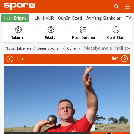
İLK11 KUR
Günün Özeti
At Yarışı Bankoları
TV'
Hızlı Erişim
Takımım
Fikstür
Puan Durumu
Canlı Skor
"Madalya avcısı" milli spo
Spor Haberleri
Diğer Sporlar
Gülle
İleri
Geri