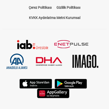
Bize Ulaşın
Künye
Kariyer
About US
Yasal Uyarı
Çerez Politikası
Gizlilik Politikası
KVKK Aydınlatma Metni Kurumsal