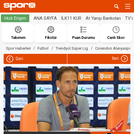
ANA SAYFA
İLK11 KUR
At Yarışı Bankoları
TV'
Hızlı Erişim
Takımım
Fikstür
Puan Durumu
Canlı Skor
Spor Haberleri
Futbol
Trendyol Süper Lig
Corendon Alanyaspor
İleri
Geri