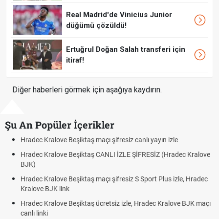
Real Madrid'de Vinicius Junior
düğümü çözüldü!
Ertuğrul Doğan Salah transferi için
itiraf!
Diğer haberleri görmek için aşağıya kaydırın.
Şu An Popüler İçerikler
ı yayın izle
Hradec Kralove - Beşiktaş maçı şifresiz izle c
RESİZ (Hradec Kralove
Hradec Kralove Beşiktaş maçı şifresiz tv100 
BJK link
port Plus izle, Hradec
Trivela Nedir? Trivela Vuruşu Nasıl Yapılır?
Röveşata Nedir? Röveşata Vuruşu Nasıl Yapı
radec Kralove BJK maçı
Plonjon Nedir? Kalecilikte Plonjon Hareketi Na