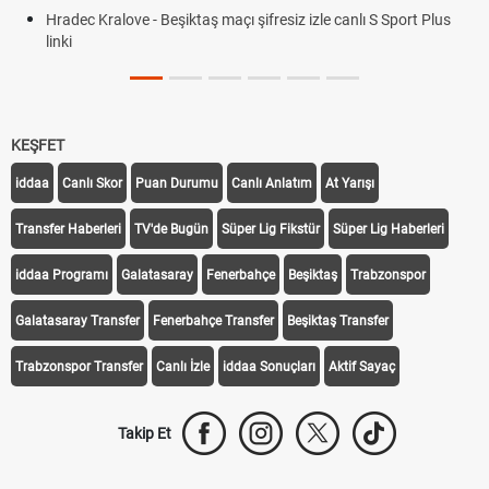
le canlı S Sport Plus
KEŞFET
iddaa
Canlı Skor
Puan Durumu
Canlı Anlatım
At Yarışı
Transfer Haberleri
TV'de Bugün
Süper Lig Fikstür
Süper Lig Haberleri
iddaa Programı
Galatasaray
Fenerbahçe
Beşiktaş
Trabzonspor
Galatasaray Transfer
Fenerbahçe Transfer
Beşiktaş Transfer
Trabzonspor Transfer
Canlı İzle
iddaa Sonuçları
Aktif Sayaç
Takip Et