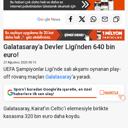
Galatasaray'a Devler Ligi'nden 640 bin
euro!
27 Ağustos 2025 00:15
UEFA Şampiyonlar Ligi'nde salı akşamı oynanan play-
off rövanş maçları
Galatasaray
'a yaradı.
Sporx’i buradan Google’da işaretle, en özel
İŞARETLE
haberlere ilk sen ulaş!
Galatasaray, Kairat'ın Celtic'i elemesiyle birlikte
kasasına 320 bin euro daha koydu.