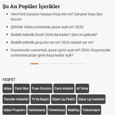
Şu An Popüler İçerikler
ni Parti Çerçeve Yasaya İmza Attı mı? Çerçeve Yasa Son
Hafta
urum
Cumar
förler Odası cumartesi, pazar açık mı? 2026
Aras 
Cumar
delli Askerlik Ücreti 2026 Ne Kadar? Zam mı gelecek?
Hazır
delli askerlik çarşı izni var mı? 2026 ziyaret var mı?
Süper
yumcular cumartesi, pazar günü açık mı? 2026 | Kuyumcular
martesi-pazar günü kaça kadar açık?
Türki
KEŞFET
iddaa
Canlı Skor
Puan Durumu
Canlı Anlatım
At Yarışı
Transfer Haberleri
TV'de Bugün
Süper Lig Fikstür
Süper Lig Haberleri
iddaa Programı
Galatasaray
Fenerbahçe
Beşiktaş
Trabzonspor