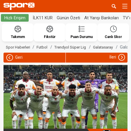
İLK11 KUR
Günün Özeti
At Yarışı Bankoları
TV'
Hızlı Erişim
Takımım
Fikstür
Puan Durumu
Canlı Skor
Galat
Spor Haberleri
Futbol
Trendyol Süper Lig
Galatasaray
İleri
Geri