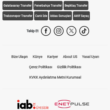
Galatasaray Transfer
Fenerbahçe Transfer
Beşiktaş Transfer
Trabzonspor Transfer
Canlı İzle
iddaa Sonuçları
Aktif Sayaç
Takip Et
Bize Ulaşın
Künye
Kariyer
About US
Yasal Uyarı
Çerez Politikası
Gizlilik Politikası
KVKK Aydınlatma Metni Kurumsal