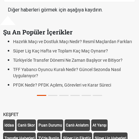
Diğer haberleri görmek için aşağıya kaydırın.
Şu An Popüler İçerikler
Maçı ve Dostluk Maçı Nedir? Resmî Maçlardan Farkları
Puan Durumu
g Kaç Hafta ve Toplam Kaç Maç Oynanır?
Skor Ne Dem
e Transfer Dönemi Ne Zaman Başlıyor ve Bitiyor?
Futbol Nasıl
ncı Oyuncu Kuralı Nedir? Güncel Sezonda Nasıl
Deplasman G
yor?
Uygulanıyor
r? PFDK Açılımı, Görevleri ve Karar Süreci
DGS Sonuçl
Tarihini Duy
KEŞFET
iddaa
Canlı Skor
Puan Durumu
Canlı Anlatım
At Yarışı