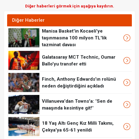
Diğer haberleri görmek için aşağıya kaydırın.
Diğer Haberler
Manisa Basket'in Kocaeli'ye
taşınmasına 100 milyon TL'lik
tazminat davası
Galatasaray MCT Technic, Oumar
Ballo'yu transfer etti
Finch, Anthony Edwards'ın rolünü
neden değiştirdiğini açıkladı
Villanueva'dan Towns'a: "Sen de
maaşında kesintiye git!"
18 Yaş Altı Genç Kız Milli Takımı,
Çekya'ya 65-61 yenildi