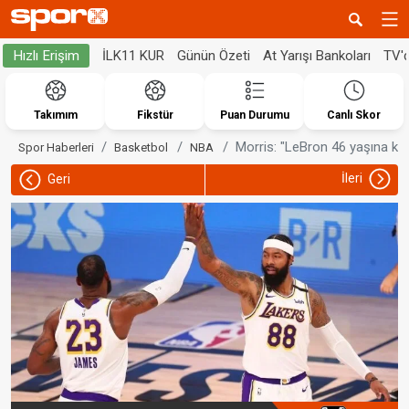
İLK11 KUR
Günün Özeti
At Yarışı Bankoları
TV'
Hızlı Erişim
Takımım
Fikstür
Puan Durumu
Canlı Skor
Morris: "LeBron 46 yaşına ka
Spor Haberleri
Basketbol
NBA
İleri
Geri