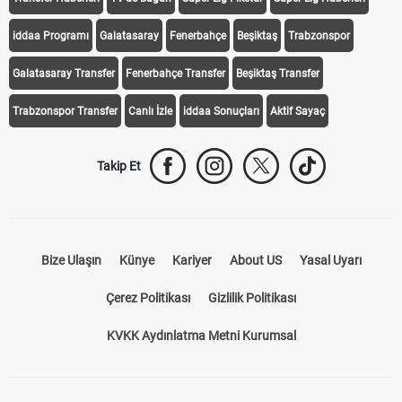
Transfer Haberleri
TV'de Bugün
Süper Lig Fikstür
Süper Lig Haberleri
iddaa Programı
Galatasaray
Fenerbahçe
Beşiktaş
Trabzonspor
Galatasaray Transfer
Fenerbahçe Transfer
Beşiktaş Transfer
Trabzonspor Transfer
Canlı İzle
iddaa Sonuçları
Aktif Sayaç
Takip Et
Bize Ulaşın
Künye
Kariyer
About US
Yasal Uyarı
Çerez Politikası
Gizlilik Politikası
KVKK Aydınlatma Metni Kurumsal