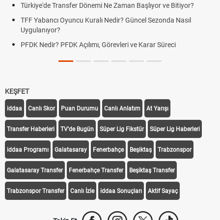
Transfer Dönemi Ne Zaman Başlıyor ve Bitiyor?
Futbol Nasıl Oy
 Oyuncu Kuralı Nedir? Güncel Sezonda Nasıl
Deplasman Golü
?
Uygulanıyor?
 PFDK Açılımı, Görevleri ve Karar Süreci
DGS Sonuçları
Tarihini Duyur
KEŞFET
iddaa
Canlı Skor
Puan Durumu
Canlı Anlatım
At Yarışı
Transfer Haberleri
TV'de Bugün
Süper Lig Fikstür
Süper Lig Haberleri
iddaa Programı
Galatasaray
Fenerbahçe
Beşiktaş
Trabzonspor
Galatasaray Transfer
Fenerbahçe Transfer
Beşiktaş Transfer
Trabzonspor Transfer
Canlı İzle
iddaa Sonuçları
Aktif Sayaç