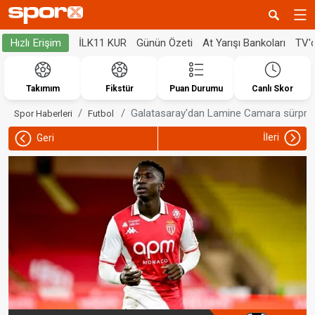
İLK11 KUR
Günün Özeti
At Yarışı Bankoları
TV'
Hızlı Erişim
Takımım
Fikstür
Puan Durumu
Canlı Skor
Galatasaray'dan Lamine Camara sürpriz
Spor Haberleri
Futbol
İleri
Geri