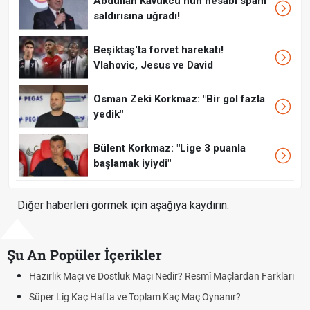
Abdullah Kavukcu'nun hesabı spam
saldırısına uğradı!
Beşiktaş'ta forvet harekatı!
Vlahovic, Jesus ve David
Osman Zeki Korkmaz: "Bir gol fazla
yedik"
Bülent Korkmaz: "Lige 3 puanla
başlamak iyiydi"
Diğer haberleri görmek için aşağıya kaydırın.
Şu An Popüler İçerikler
çı ve Dostluk Maçı Nedir? Resmî Maçlardan Farkları
Puan Durumunda
aç Hafta ve Toplam Kaç Maç Oynanır?
Skor Ne Demek?