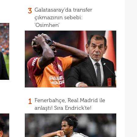
09
3
Galatasaray'da transfer
00
Endr
çıkmazının sebebi:
00
Coşk
'Osimhen'
00
"Fib
Arau
1
Fenerbahçe, Real Madrid ile
anlaştı! Sıra Endrick'te!