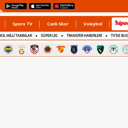
Sporx TV
Canlı Skor
Voleybol
OL MİLLİ TAKIMLAR
SÜPER LİG
TRANSFER HABERLERİ
TV'DE BU