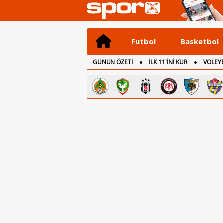
Futbol
Basketbol
GÜNÜN ÖZETİ
İLK 11'İNİ KUR
VOLEYB
CANLI ANLATIM
İNGİLTERE