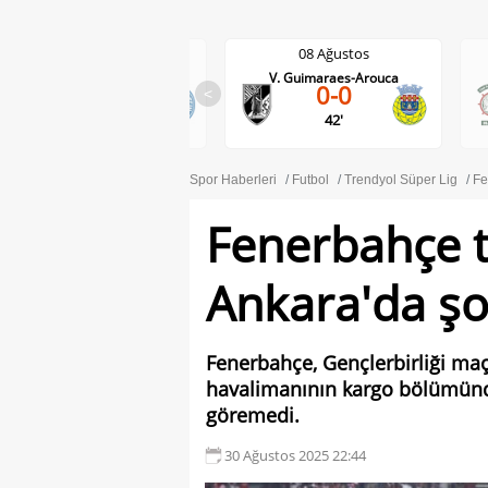
08 Ağustos
08 Ağustos
Darmstadt-Holstein Kiel
V. Guimaraes-Arouca
0-0
<
2-2
42'
Spor Haberleri
Futbol
Trendyol Süper Lig
Fe
Fenerbahçe t
Ankara'da şo
Fenerbahçe, Gençlerbirliği maçı
havalimanının kargo bölümünde
göremedi.
30 Ağustos 2025 22:44