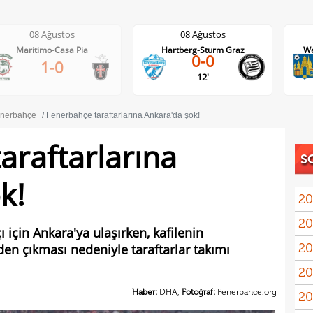
08 Ağustos
08 Ağustos
Maritimo-Casa Pia
Hartberg-Sturm Graz
We
0-0
1-0
12'
nerbahçe
Fenerbahçe taraftarlarına Ankara'da şok!
araftarlarına
S
k!
20
20
Oyu
 için Ankara'ya ulaşırken, kafilenin
20
n çıkması nedeniyle taraftarlar takımı
20
spri
Haber:
DHA,
Fotoğraf:
Fenerbahce.org
20