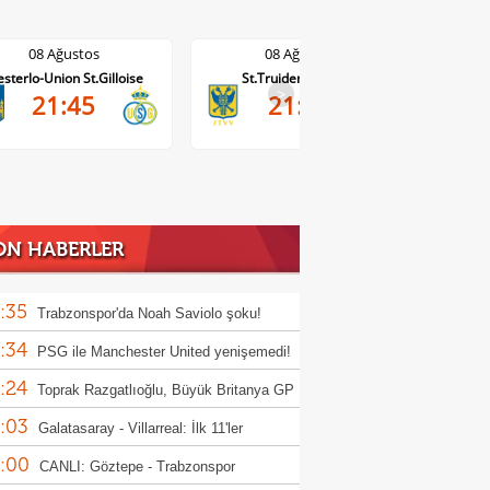
08 Ağustos
08 Ağustos
sterlo-Union St.Gilloise
St.Truiden-Lommel
Standar
>
21:45
21:45
ON HABERLER
:35
Trabzonspor'da Noah Saviolo şoku!
:34
na devam edemedi
PSG ile Manchester United yenişemedi!
:24
Toprak Razgatlıoğlu, Büyük Britanya GP
:03
nt yarışını 20. sırada tamamladı
Galatasaray - Villarreal: İlk 11'ler
:00
CANLI: Göztepe - Trabzonspor