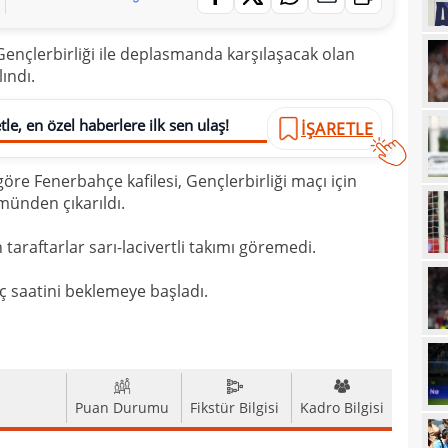
17
5 yı
ençlerbirliği ile deplasmanda karşılaşacak olan
16
aldı
lındı.
16
kattı
16
le, en özel haberlere ilk sen ulaş!
trans
İŞARETLE
16
haya
re Fenerbahçe kafilesi, Gençlerbirliği maçı için
15
münden çıkarıldı.
15
euro
araftarlar sarı-lacivertli takımı göremedi.
15
maç saatini beklemeye başladı.
15
görd
15
Bran
15
kayb
14
Dar
Puan Durumu
Fikstür Bilgisi
Kadro Bilgisi
14
Dik'