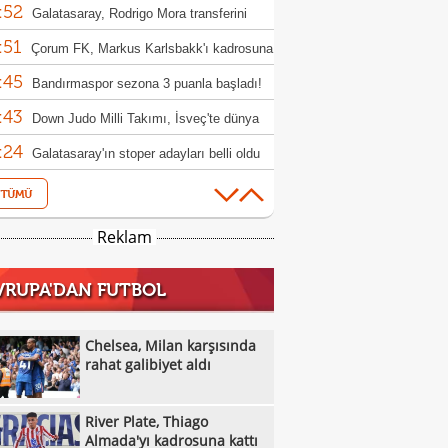
:52
Galatasaray, Rodrigo Mora transferini
:51
iyor!
Çorum FK, Markus Karlsbakk'ı kadrosuna
:45
Bandırmaspor sezona 3 puanla başladı!
:43
Down Judo Milli Takımı, İsveç'te dünya
:24
iyonu oldu
Galatasaray'ın stoper adayları belli oldu
:23
Ferhat Akbaş, Asya'da yılın başantrenörü
:17
ldi
Gaziantep Basketbol'un yeni başkanı
Reklam
:11
n Karakuzulu
Brighton, Roma'yı farklı geçti!
VRUPA'DAN FUTBOL
:16
Frankfurt, hazırlık maçında Hull City'yi
:44
up etti!
Kasımpaşa, Muhammed Emin Bektaş'ı
Chelsea, Milan karşısında
:40
ladı!
rahat galibiyet aldı
Boluspor'da 2 yeni transfer
:36
Samsunspor, Kasımpaşa'yı mağlup etti!
River Plate, Thiago
:23
Kocaelispor'dan Muhammed Efe Küçük'e
Almada'yı kadrosuna kattı