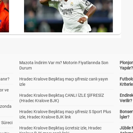
Mazota İndirim Var mı? Motorin Fiyatlarında Son
Plonjon
Durum
Yapılır
anır?
Hradec Kralove Beşiktaş maçı şifresiz canlı yayın
Futbold
izle
Kriterle
or ve
Hradec Kralove Beşiktaş CANLI İZLE ŞİFRESİZ
Endire
(Hradec Kralove BJK)
Verilir?
ezonda
Hradec Kralove Beşiktaş maçı şifresiz S Sport Plus
Bonserv
izle, Hradec Kralove BJK link
İşler?
 Süreci
Hradec Kralove Beşiktaş ücretsiz izle, Hradec
Jübile