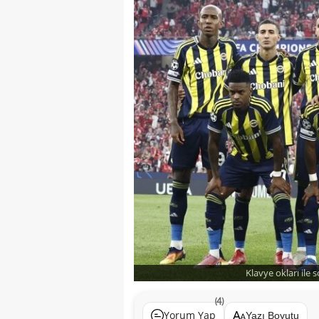
Klavye okları ile 
(4)
Yorum Yap
Yazı Boyutu