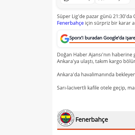
Süper Lig'de pazar günü 21:30'da G
Fenerbahçe
için sürpriz bir karar a
Sporx’i buradan Google’da işaret
Doğan Haber Ajansı'nın haberine gö
Ankara'ya ulaştı, takım kargo bölü
Ankara'da havalimanında bekleyen t
Sarı-lacivertli kafile otele geçip, 
Fenerbahçe