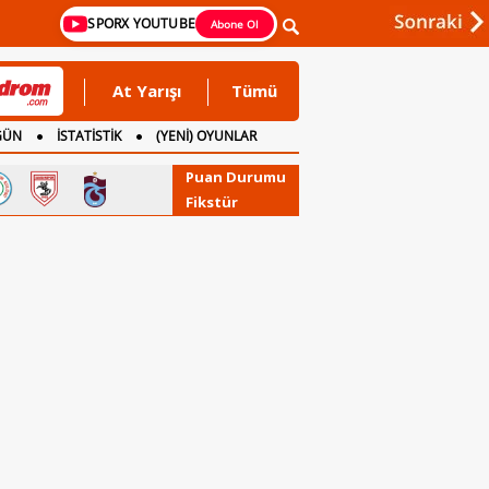
SPORX YOUTUBE
Abone Ol
At Yarışı
Tümü
GÜN
İSTATİSTİK
(YENİ) OYUNLAR
Puan Durumu
Fikstür