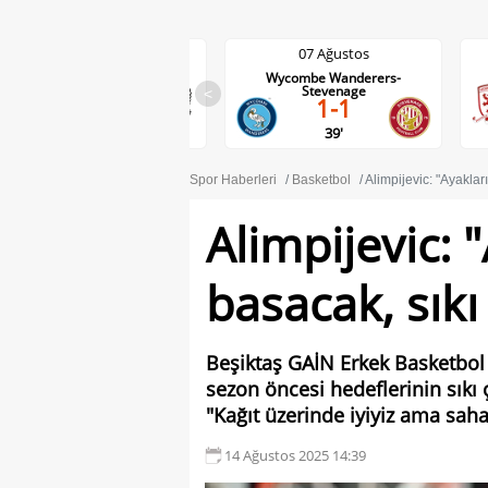
07 Ağustos
07 Ağustos
Wycombe Wanderers-
Middlesbrough-Wrexham
0-0
Stevenage
<
1-1
24'
39'
Spor Haberleri
Basketbol
Alimpijevic: "Ayaklar
Alimpijevic: 
basacak, sıkı
Beşiktaş GAİN Erkek Basketbol
sezon öncesi hedeflerinin sıkı
"Kağıt üzerinde iyiyiz ama saha
14 Ağustos 2025 14:39