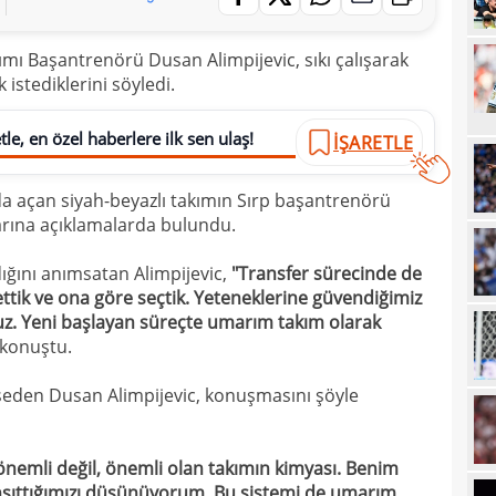
17
mı Başantrenörü Dusan Alimpijevic, sıkı çalışarak
17
100 
istediklerini söyledi.
17
17
le, en özel haberlere ilk sen ulaş!
Ball
İŞARETLE
17
Emre
a açan siyah-beyazlı takımın Sırp başantrenörü
17
İki 
arına açıklamalarda bulundu.
17
ğını anımsatan Alimpijevic,
"Transfer sürecinde de
17
etti
ettik ve ona göre seçtik. Yeteneklerine güvendiğimiz
ruz. Yeni başlayan süreçte umarım takım olarak
17
spor
 konuştu.
16
Köyb
eden Dusan Alimpijevic, konuşmasını şöyle
16
Ivan
16
Dahl
önemli değil, önemli olan takımın kimyası. Benim
16
kon
nsıttığımızı düşünüyorum. Bu sistemi de umarım