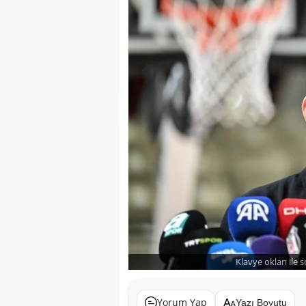
Klavye okları ile 
Yorum Yap
Yazı Boyutu