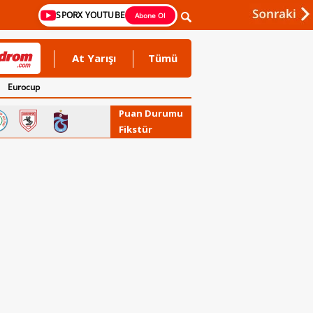
SPORX YOUTUBE
Abone Ol
At Yarışı
Tümü
Eurocup
Puan Durumu
Fikstür