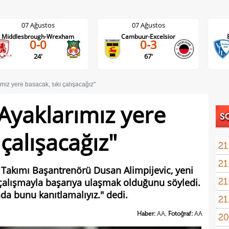
07 Ağustos
07 Ağustos
Cambuur-Excelsior
Bochum-Hertha Berlin
0-3
0-1
67'
DA
ımız yere basacak, sıkı çalışacağız"
"Ayaklarımız yere
S
 çalışacağız"
21
21
Luk
 Takımı Başantrenörü Dusan Alimpijevic, yeni
21
 çalışmayla başarıya ulaşmak olduğunu söyledi.
da bunu kanıtlamalıyız." dedi.
21
Rulli
Haber:
AA,
Fotoğraf:
AA
20
Şamp