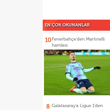
EN ÇOK OKUNANLAR
10
Fenerbahçe'den Martinelli
hamlesi
8
Galatasaray'a Ligue 1'den