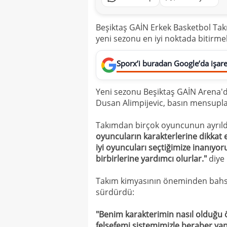
Beşiktaş GAİN Erkek Basketbol Takı
yeni sezonu en iyi noktada bitirmek 
Sporx’i buradan Google’da işaret
Yeni sezonu Beşiktaş GAİN Arena'd
Dusan Alimpijevic, basın mensupl
Takımdan birçok oyuncunun ayrıldı
oyuncuların karakterlerine dikkat 
iyi oyuncuları seçtiğimize inanıyo
birbirlerine yardımcı olurlar."
diye
Takım kimyasının öneminden bahs
sürdürdü:
"Benim karakterimin nasıl olduğu 
felsefemi sistemimizle beraber ya