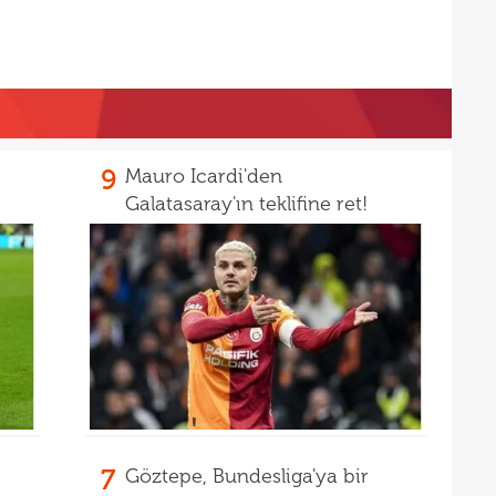
15
pist
15
kadr
15
14
gönl
9
Mauro Icardi'den
14
nası
Galatasaray'ın teklifine ret!
14
açık
14
Sams
14
14
kötü
14
Fene
14
13
heye
7
Göztepe, Bundesliga'ya bir