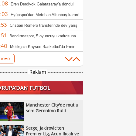
:08
alı ve Türkiye açıklaması!
Eren Derdiyok Galatasaray'a döndü!
:03
Eyüpspor'dan Metehan Altunbaş kararı!
:53
Cristian Romero transferinde dev yarış:
:51
r, Atletico Madrid ve Arsenal
Bandırmaspor, 5 oyuncuyu kadrosuna
:40
!
Melikgazi Kayseri Basketbol'da Emin
:37
l dönemi
Manchester City, Barcelona'nın Rodri
:33
fini reddetti!
Ümraniyespor'dan iki takviye!
Reklam
:08
Newcastle United'dan Manchester
VRUPA'DAN FUTBOL
:53
ed'a Lewis Hall yanıtı!
Chelsea'de yaprak dökümü! Tam 16
:12
cu gönderilecek
Özel Sporcular Down Judo Milli Takımı,
Manchester City'de mutlu
:07
ç'te 7 madalya kazandı
son: Geronimo Rulli
Fiorentina, Mastantuono'yu açıkladı!
:03
Kayserispor, transfer yasağını kaldırdı
Sergej Jakirovic'ten
:59
Parma, El Bilal Toure transferini duyurdu
Premier Lig, Acun Ilıcalı ve