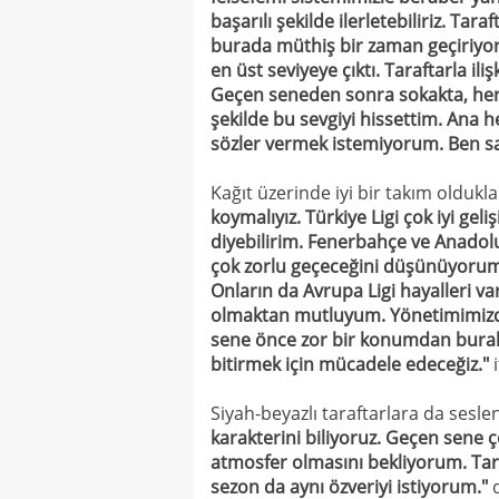
başarılı şekilde ilerletebiliriz. Ta
burada müthiş bir zaman geçiriyor
en üst seviyeye çıktı. Taraftarla i
Geçen seneden sonra sokakta, her y
şekilde bu sevgiyi hissettim. Ana 
sözler vermek istemiyorum. Ben sa
Kağıt üzerinde iyi bir takım oldukla
koymalıyız. Türkiye Ligi çok iyi geliş
diyebilirim. Fenerbahçe ve Anadolu
çok zorlu geçeceğini düşünüyorum.
Onların da Avrupa Ligi hayalleri va
olmaktan mutluyum. Yönetimimizd
sene önce zor bir konumdan bural
bitirmek için mücadele edeceğiz."
i
Siyah-beyazlı taraftarlara da sesle
karakterini biliyoruz. Geçen sene ç
atmosfer olmasını bekliyorum. Taraf
sezon da aynı özveriyi istiyorum."
d