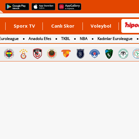
Sporx TV
Canlı Skor
Voleybol
Euroleague
Anadolu Efes
TKBL
NBA
Kadınlar Euroleague