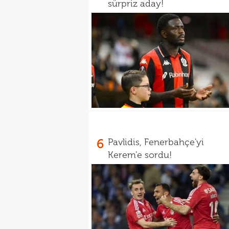
sürpriz aday!
6
Pavlidis, Fenerbahçe'yi
Kerem'e sordu!