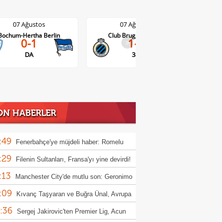
07 Ağustos
07 Ağustos
Club Brugge-Kortrijk
Altach-WSG Tirol
1-0
>
3-1
38'
ON HABERLER
:49
Fenerbahçe'ye müjdeli haber: Romelu
:29
aku
Filenin Sultanları, Fransa'yı yine devirdi!
:13
Manchester City'de mutlu son: Geronimo
:09
Kıvanç Taşyaran ve Buğra Ünal, Avrupa
:36
iyonası'nda finale yükseldi
Sergej Jakirovic'ten Premier Lig, Acun