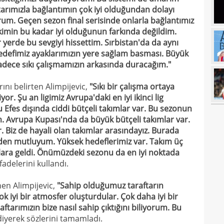
raftarımızla bağlantımın çok iyi olduğundan dolayı
16
deği
um. Geçen sezon final serisinde onlarla bağlantımız
16
lişkimin bu kadar iyi olduğunun farkında değildim.
maaş
erde bu sevgiyi hissettim. Sırbistan'da da aynı
16
hedefimiz ayaklarımızın yere sağlam basması. Büyük
dece sıkı çalışmamızın arkasında duracağım."
16
yala
16
Rak
rını belirten Alimpijevic,
"Sıkı bir çalışma ortaya
iyor. Şu an ligimiz Avrupa'daki en iyi ikinci lig
16
için 
 Efes dışında ciddi bütçeli takımlar var. Bu sezonun
16
 Avrupa Kupası'nda da büyük bütçeli takımlar var.
Çeky
r. Biz de hayali olan takımlar arasındayız. Burada
16
Erok
en mutluyum. Yüksek hedeflerimiz var. Takım üç
ara geldi. Önümüzdeki sezonu da en iyi noktada
16
şamp
fadelerini kullandı.
16
12. 
nen Alimpijevic,
"Sahip olduğumuz taraftarın
16
Şamp
ok iyi bir atmosfer oluşturdular. Çok daha iyi bir
16
tarımızın bize nasıl sahip çıktığını biliyorum. Bu
müjd
iyerek sözlerini tamamladı.
16
Tayl