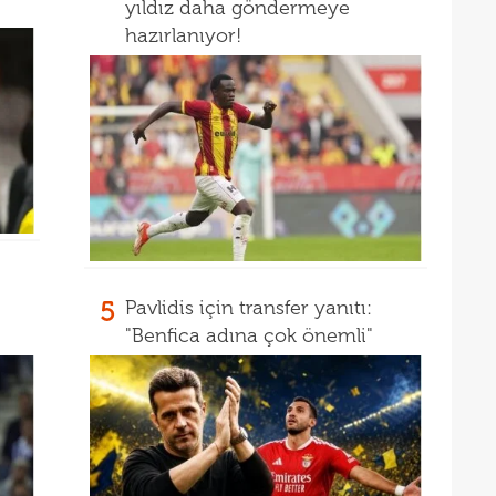
13
yıldız daha göndermeye
Türk
hazırlanıyor!
13
13
kalı
13
ikna
ve e
5
Pavlidis için transfer yanıtı:
"Benfica adına çok önemli"