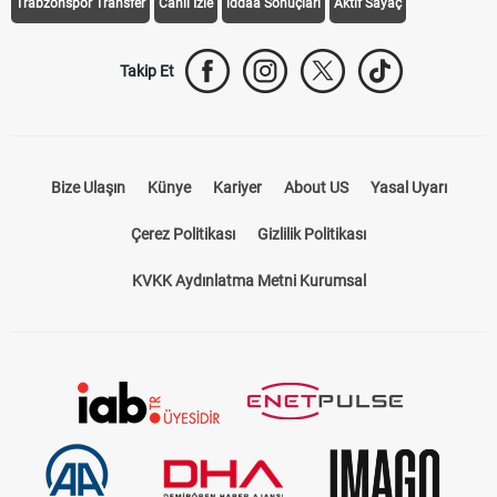
Galatasaray Transfer
Fenerbahçe Transfer
Beşiktaş Transfer
Trabzonspor Transfer
Canlı İzle
iddaa Sonuçları
Aktif Sayaç
Takip Et
Bize Ulaşın
Künye
Kariyer
About US
Yasal Uyarı
Çerez Politikası
Gizlilik Politikası
KVKK Aydınlatma Metni Kurumsal