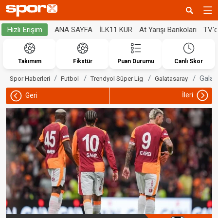
ANA SAYFA
İLK11 KUR
At Yarışı Bankoları
TV'
Hızlı Erişim
Takımım
Fikstür
Puan Durumu
Canlı Skor
Galat
Spor Haberleri
Futbol
Trendyol Süper Lig
Galatasaray
İleri
Geri