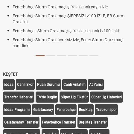
ahçe Sturm Graz maçı şifresiz canlı yayın izle
Altın Yüks
Beklentile
ahçe Sturm Graz maçı ŞİFRESİZ tv100 İZLE, FB Sturm
ink
12. Yargı
Dakika Ge
ahçe - Sturm Graz maçı şifresiz izle canlı tv100 linki
Fenerbahç
ahçe Sturm Graz ücretsiz izle, Fener Sturm Graz maçı
Rövanşı S
nki
Trabzonsp
Off Tarihi
KEŞFET
iddaa
Canlı Skor
Puan Durumu
Canlı Anlatım
At Yarışı
Transfer Haberleri
TV'de Bugün
Süper Lig Fikstür
Süper Lig Haberleri
iddaa Programı
Galatasaray
Fenerbahçe
Beşiktaş
Trabzonspor