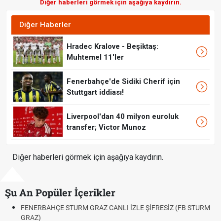
Diğer haberleri görmek için aşağıya kaydırın.
Diğer Haberler
Hradec Kralove - Beşiktaş:
Muhtemel 11'ler
Fenerbahçe'de Sidiki Cherif için
Stuttgart iddiası!
Liverpool'dan 40 milyon euroluk
transfer; Victor Munoz
Diğer haberleri görmek için aşağıya kaydırın.
Şu An Popüler İçerikler
BAHÇE STURM GRAZ CANLI İZLE ŞİFRESİZ (FB STURM
Fındık Fiy
Oldu mu?