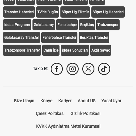
Transfer Haberleri
TV'de Bugün
Süper Lig Fikstür
Süper Lig Haberleri
iddaa Programı
Galatasaray
Fenerbahçe
Beşiktaş
Trabzonspor
Galatasaray Transfer
Fenerbahçe Transfer
Beşiktaş Transfer
Trabzonspor Transfer
Canlı İzle
iddaa Sonuçları
Aktif Sayaç
Takip Et
Bize Ulaşın
Künye
Kariyer
About US
Yasal Uyarı
Çerez Politikası
Gizlilik Politikası
KVKK Aydınlatma Metni Kurumsal