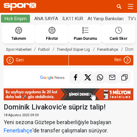
ANA SAYFA
İLK11 KUR
At Yarışı Bankoları
TV'
Hızlı Erişim
Takımım
Fikstür
Puan Durumu
Canlı Skor
Domini
Spor Haberleri
Futbol
Trendyol Süper Lig
Fenerbahçe
İleri
Geri
Dominik Livakovic'e süpriz talip!
18 Ağustos 2025 09:59
Yeni sezona Göztepe beraberliğiyle başlayan
Fenerbahçe
'de transfer çalışmaları sürüyor.