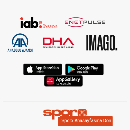
Sporx Anasayfasına Dön
Sporx Anasayfasına Dön