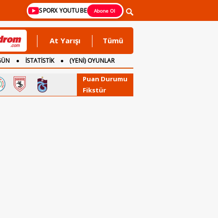
SPORX YOUTUBE
Abone Ol
At Yarışı
Tümü
GÜN
İSTATİSTİK
(YENİ) OYUNLAR
Puan Durumu
Fikstür