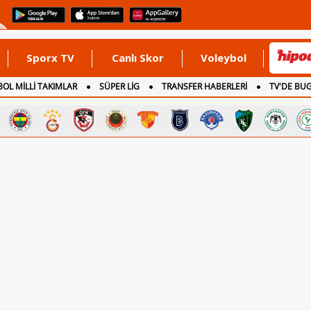
Sporx TV
Canlı Skor
Voleybol
OL MİLLİ TAKIMLAR
SÜPER LİG
TRANSFER HABERLERİ
TV'DE BU