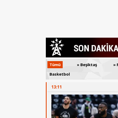
Tümü
» Beşiktaş
» F.
Basketbol
13:11