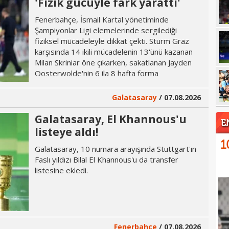
'Fizik gücüyle fark yarattı'
Fenerbahçe, İsmail Kartal yönetiminde
Şampiyonlar Ligi elemelerinde sergilediği
fiziksel mücadeleyle dikkat çekti. Sturm Graz
karşısında 14 ikili mücadelenin 13'ünü kazanan
Milan Skriniar öne çıkarken, sakatlanan Jayden
Oosterwolde'nin 6 ila 8 hafta forma
giyemeyeceği açıklandı.
Galatasaray
/ 07.08.2026
Galatasaray, El Khannous'u
E
listeye aldı!
1
Galatasaray, 10 numara arayışında Stuttgart'ın
Faslı yıldızı Bilal El Khannous'u da transfer
listesine ekledi.
Fenerbahçe
/ 07.08.2026