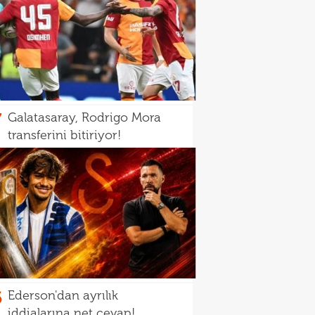
7
Galatasaray, Rodrigo Mora
transferini bitiriyor!
6
Ederson'dan ayrılık
iddialarına net cevap!