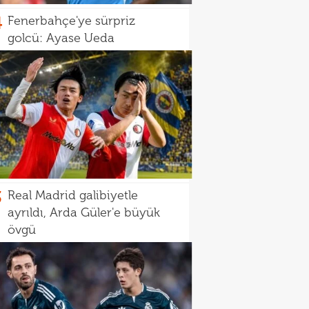
4
Fenerbahçe'ye sürpriz
golcü: Ayase Ueda
3
Real Madrid galibiyetle
ayrıldı, Arda Güler'e büyük
övgü