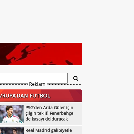
Reklam
VRUPA'DAN FUTBOL
PSG'den Arda Güler için
çılgın teklif! Fenerbahçe
de kasayı dolduracak
Real Madrid galibiyetle