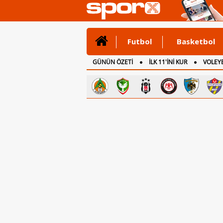
Futbol
Basketbol
GÜNÜN ÖZETİ
İLK 11'İNİ KUR
VOLEYB
CANLI ANLATIM
İNGİLTERE