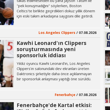
takas edilmesinden bu yana Jayson Tatum ile
"pek konuşmadığını" söylerken, Boston
Celtics'te birlikte geçirdikleri dokuz yıllık dönem
için eski takım arkadaşına saygısını dile getirdi.
Los Angeles Clippers
/ 07.08.2026
Kawhi Leonard'ın Clippers
soruşturmasında yeni
sponsorluk iddiası
Yıldız oyuncu Kawhi Leonard'ın, Los Angeles
Clippers'ın salonundaki dev ekranları üreten
Daktronics şirketiyle daha önce açıklanmayan
bir sponsorluk anlaşması yaptığı öne sürüldü.
Fenerbahçe
/ 07.08.2026
Fenerbahçe'de Kartal etkisi: