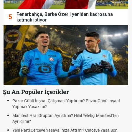
Fenerbahçe, Berke Özer'i yeniden kadrosuna
5
katmak istiyor
Şu An Popüler İçerikler
aat
Bedelli askerlik çarşı izni var mı? 2026 ziyaret var mı?
Kuyumcular cumartesi, pazar günü açık mı? 2026 | Kuyumcu
en
cumartesi-pazar günü kaça kadar açık?
Hafta Sonları Yıllık İzinden Sayılır mı? Yıllık İzin Hesaplaması
n
Cumartesi ve Pazar Detayı