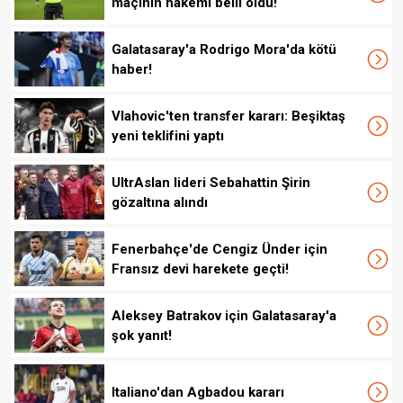
maçının hakemi belli oldu!
Galatasaray'a Rodrigo Mora'da kötü
haber!
Vlahovic'ten transfer kararı: Beşiktaş
yeni teklifini yaptı
UltrAslan lideri Sebahattin Şirin
gözaltına alındı
Fenerbahçe'de Cengiz Ünder için
Fransız devi harekete geçti!
Aleksey Batrakov için Galatasaray'a
şok yanıt!
Italiano'dan Agbadou kararı