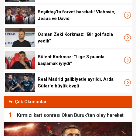
Beşiktaş'ta forvet harekatı! Vlahovic,
Jesus ve David
Osman Zeki Korkmaz: "Bir gol fazla
yedik"
Bülent Korkmaz: "Lige 3 puanla
başlamak iyiydi"
Real Madrid galibiyetle ayrıldı, Arda
Güler'e büyük övgü
En Çok Okunanlar
1
Kırmızı kart sonrası Okan Buruk'tan olay hareket