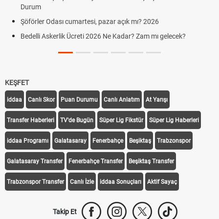
Aras Kargo Cumartesi-pazar açık mı? 2026 Aras Kargo
Cumartesi çalışma saatleri!
Hazırlık Maçı ve Dostluk Maçı Nedir? Resmî Maçlardan Farkla
KEŞFET
iddaa
Canlı Skor
Puan Durumu
Canlı Anlatım
At Yarışı
Transfer Haberleri
TV'de Bugün
Süper Lig Fikstür
Süper Lig Haberleri
iddaa Programı
Galatasaray
Fenerbahçe
Beşiktaş
Trabzonspor
Galatasaray Transfer
Fenerbahçe Transfer
Beşiktaş Transfer
Trabzonspor Transfer
Canlı İzle
iddaa Sonuçları
Aktif Sayaç
Takip Et