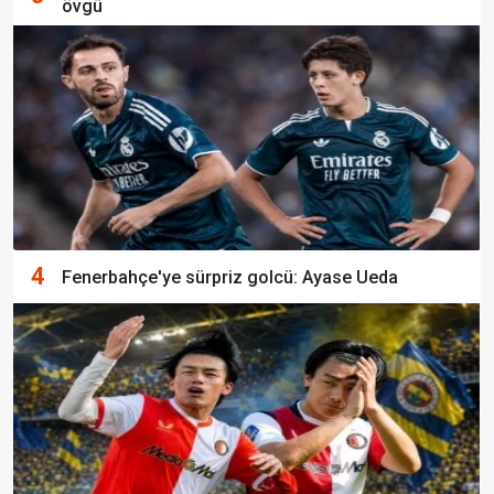
övgü
4
Fenerbahçe'ye sürpriz golcü: Ayase Ueda