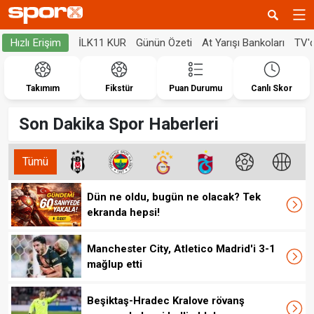
İLK11 KUR
Günün Özeti
At Yarışı Bankoları
TV'
Hızlı Erişim
Takımım
Fikstür
Puan Durumu
Canlı Skor
Son Dakika Spor Haberleri
Tümü
Dün ne oldu, bugün ne olacak? Tek
ekranda hepsi!
Manchester City, Atletico Madrid'i 3-1
mağlup etti
Beşiktaş-Hradec Kralove rövanş