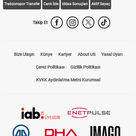
Trabzonspor Transfer
Canlı İzle
iddaa Sonuçları
Aktif Sayaç
Takip Et
Bize Ulaşın
Künye
Kariyer
About US
Yasal Uyarı
Çerez Politikası
Gizlilik Politikası
KVKK Aydınlatma Metni Kurumsal