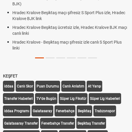
BJK link
alove Beşiktaş maçı şifresiz S Sport Plus izle, Hradec
Trivela Nedir
JK link
Röveşata Ned
alove Beşiktaş ücretsiz izle, Hradec Kralove BJK maçı
Plonjon Nedir
alove - Beşiktaş maçı şifresiz izle canlı S Sport Plus
KEŞFET
iddaa
Canlı Skor
Puan Durumu
Canlı Anlatım
At Yarışı
Transfer Haberleri
TV'de Bugün
Süper Lig Fikstür
Süper Lig Haberleri
iddaa Programı
Galatasaray
Fenerbahçe
Beşiktaş
Trabzonspor
Galatasaray Transfer
Fenerbahçe Transfer
Beşiktaş Transfer