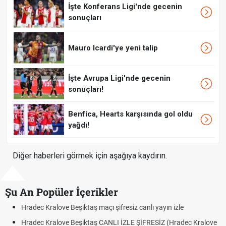
İşte Konferans Ligi'nde gecenin
sonuçları
Mauro Icardi'ye yeni talip
İşte Avrupa Ligi'nde gecenin
sonuçları!
Benfica, Hearts karşısında gol oldu
yağdı!
Diğer haberleri görmek için aşağıya kaydırın.
Şu An Popüler İçerikler
alove Beşiktaş maçı şifresiz canlı yayın izle
Hradec Kralov
ralove Beşiktaş CANLI İZLE ŞİFRESİZ (Hradec Kralove
Hradec Kralo