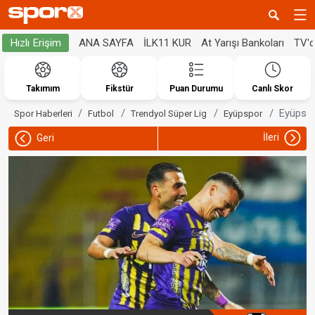
ANA SAYFA
İLK11 KUR
At Yarışı Bankoları
TV'
Hızlı Erişim
Takımım
Fikstür
Puan Durumu
Canlı Skor
Eyüpspo
Spor Haberleri
Futbol
Trendyol Süper Lig
Eyüpspor
İleri
Geri