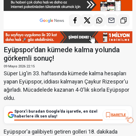
Eyüpspor'dan kümede kalma yolunda
görkemli sonuç!
09 Mayıs 2026 22:15
Süper Lig'in 33. haftasında kümede kalma hesapları
yapan Eyüpspor, iddiası kalmayan Çaykur Rizespor'u
ağırladı. Mücadelede kazanan 4-0'lık skorla Eyüpspor
oldu.
Sporx’i buradan Google’da işaretle, en özel
İŞARETLE
haberlere ilk sen ulaş!
Eyüpspor'a galibiyeti getiren golleri 18. dakikada