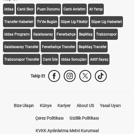
KEŞFET
iddaa
Canlı Skor
Puan Durumu
Canlı Anlatım
At Yarışı
Transfer Haberleri
TV'de Bugün
Süper Lig Fikstür
Süper Lig Haberleri
iddaa Programı
Galatasaray
Fenerbahçe
Beşiktaş
Trabzonspor
Galatasaray Transfer
Fenerbahçe Transfer
Beşiktaş Transfer
Trabzonspor Transfer
Canlı İzle
iddaa Sonuçları
Aktif Sayaç
Takip Et
Bize Ulaşın
Künye
Kariyer
About US
Yasal Uyarı
Çerez Politikası
Gizlilik Politikası