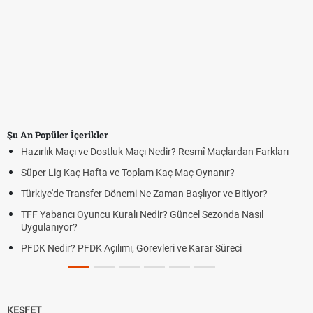
Şu An Popüler İçerikler
ık Maçı ve Dostluk Maçı Nedir? Resmî Maçlardan Farkları
Puan Dur
 Lig Kaç Hafta ve Toplam Kaç Maç Oynanır?
Skor Ne 
e'de Transfer Dönemi Ne Zaman Başlıyor ve Bitiyor?
Futbol Na
abancı Oyuncu Kuralı Nedir? Güncel Sezonda Nasıl
Deplasma
anıyor?
Uygulanı
edir? PFDK Açılımı, Görevleri ve Karar Süreci
DGS Sonu
Duyurdu