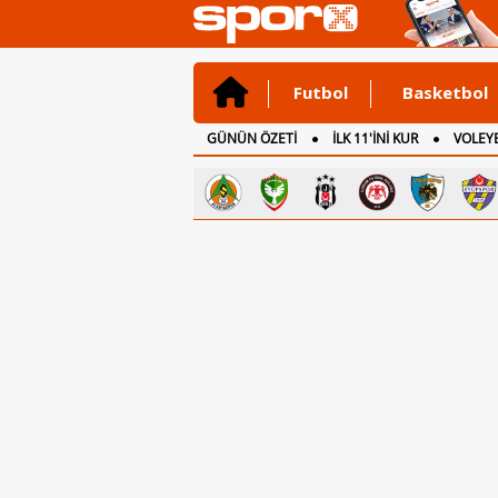
Futbol
Basketbol
GÜNÜN ÖZETİ
İLK 11'İNİ KUR
VOLEYB
CANLI ANLATIM
İNGİLTERE