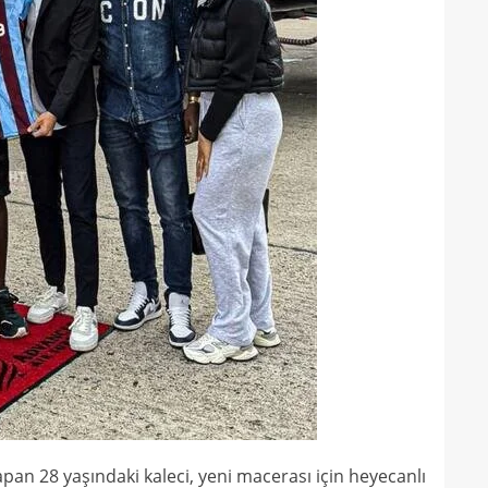
23
bird
23
22
kattı
22
anda
pan 28 yaşındaki kaleci, yeni macerası için heyecanlı