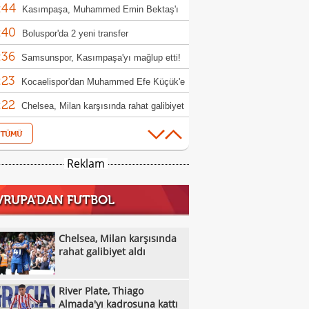
:44
up etti!
Kasımpaşa, Muhammed Emin Bektaş'ı
:40
ladı!
Boluspor'da 2 yeni transfer
:36
Samsunspor, Kasımpaşa'yı mağlup etti!
:23
Kocaelispor'dan Muhammed Efe Küçük'e
:22
llık imza
Chelsea, Milan karşısında rahat galibiyet
:37
River Plate, Thiago Almada'yı kadrosuna
:35
Muğlaspor, Iğdır FK'den Ahmet Engin'i
Reklam
:33
fer etti
Lionel Messi'nin babası Jorge Messi
VRUPA'DAN FUTBOL
:22
tını kaybetti
Beşiktaş'ta Nazmi Bilge anıldı
:53
Ferran Torres PSG yolunda! 50 milyon
Chelsea, Milan karşısında
:53
luk transfer
rahat galibiyet aldı
Berkan Kutlu Konyaspor'a veda etti!
:38
Salah'a Araklı'da arazi teklifi: O anlar ilgi
River Plate, Thiago
:16
ü
VakıfBank, Çek pasör çaprazı Monika
Almada'yı kadrosuna kattı