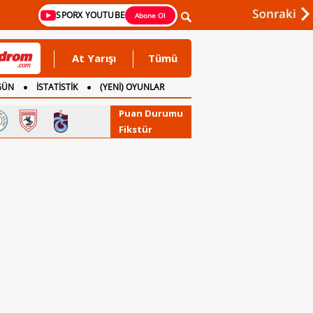
SPORX YOUTUBE
Abone Ol
At Yarışı
Tümü
GÜN
İSTATİSTİK
(YENİ) OYUNLAR
Puan Durumu
Fikstür