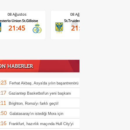
08 Ağustos
08 Ağustos
sterlo-Union St.Gilloise
St.Truiden-Lommel
Standar
>
21:45
21:45
ON HABERLER
:23
Ferhat Akbaş, Asya'da yılın başantrenörü
:17
ldi
Gaziantep Basketbol'un yeni başkanı
:11
n Karakuzulu
Brighton, Roma'yı farklı geçti!
:50
Galatasaray'ın istediği Mora için
:16
oli'den açıklama!
Frankfurt, hazırlık maçında Hull City'yi