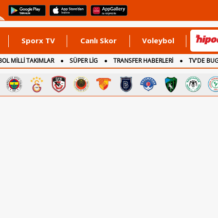
Sporx TV
Canlı Skor
Voleybol
OL MİLLİ TAKIMLAR
SÜPER LİG
TRANSFER HABERLERİ
TV'DE BU