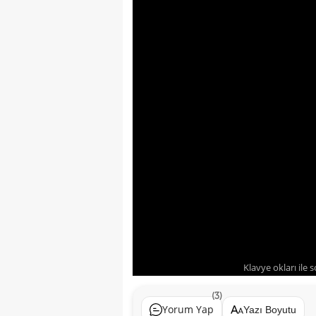
Klavye okları ile 
(3)
Yorum Yap
Yazı Boyutu