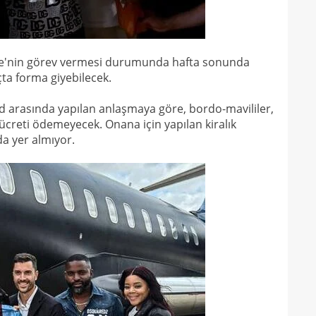
10
vazg
10
açı
Tekke'nin görev vermesi durumunda hafta sonunda
09
ta forma giyebilecek.
09
 arasında yapılan anlaşmaya göre, bordo-mavililer,
00
a ücreti ödemeyecek. Onana için yapılan kiralık
Endr
a yer almıyor.
00
Coşk
00
"Fib
00
Arau
00
kon
00
kaldı
00
fina
23
tale