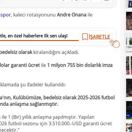
15
Bran
nspor
, kaleci rotasyonunu
Andre Onana
ile
15
kayb
14
Dar
le, en özel haberlere ilk sen ulaş!
14
İŞARETLE
Dik'
14
satı
edelsiz olarak
kiralandığını açıkladı.
14
Erde
dolar garanti ücret
ile
1 milyon 755 bin dolarlık imza
14
için
14
Luk
lamada şu ifadeler kullanıldı:
13
'nın, Kulübümüze, bedelsiz olarak 2025-2026 futbol
13
Sala
unda anlaşma sağlanmıştır.
13
sonu
e 1 (Bir) yıllık anlaşma yapılmıştır. Yapılan
12
arka
6 futbol sezonu için 3.510.000.-USD garanti ücret
12
ecektir."
itiraf