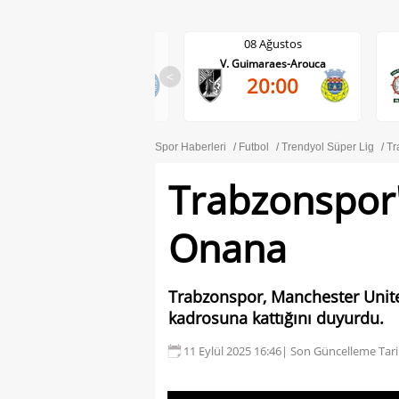
08 Ağustos
08 Ağustos
Darmstadt-Holstein Kiel
V. Guimaraes-Arouca
<
2-2
20:00
Spor Haberleri
Futbol
Trendyol Süper Lig
Tr
Trabzonspor
Onana
Trabzonspor, Manchester United
kadrosuna kattığını duyurdu.
11 Eylül 2025 16:46
| Son Güncelleme Tari