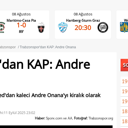
08 Ağustos
08 Ağustos
Maritimo-Casa Pia
Hartberg-Sturm Graz
We
1-0
20:30
89'
abzonspor
Trabzonspor'dan KAP: Andre Onana
'dan KAP: Andre
S
19
19
seçi
'dan kaleci Andre Onana'yı kiralık olarak
19
İrfa
18
hi:
11 Eylül 2025 23:02
Haber:
Sporx.com ve AA,
Fotoğraf:
Trabzonspor.org
18
Fari