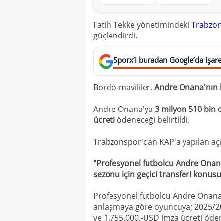
Fatih Tekke yönetimindeki
Trabzo
güçlendirdi.
Sporx’i buradan Google’da işaret
Bordo-mavililer,
Andre Onana'nın b
Andre Onana'ya
3 milyon 510 bin 
ücreti
ödeneceği belirtildi.
Trabzonspor'dan KAP'a yapılan açık
"Profesyonel futbolcu Andre Onana
sezonu için geçici transferi konus
Profesyonel futbolcu Andre Onana il
anlaşmaya göre oyuncuya; 2025/202
ve 1.755.000.-USD imza ücreti öden