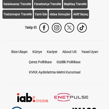
Galatasaray Transfer
Fenerbahçe Transfer
Beşiktaş Transfer
Trabzonspor Transfer
Canlı İzle
iddaa Sonuçları
Aktif Sayaç
Takip Et
Bize Ulaşın
Künye
Kariyer
About US
Yasal Uyarı
Çerez Politikası
Gizlilik Politikası
KVKK Aydınlatma Metni Kurumsal