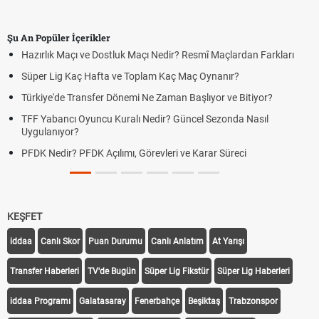
Şu An Popüler İçerikler
Hazırlık Maçı ve Dostluk Maçı Nedir? Resmî Maçlardan Farkları
Süper Lig Kaç Hafta ve Toplam Kaç Maç Oynanır?
Türkiye'de Transfer Dönemi Ne Zaman Başlıyor ve Bitiyor?
TFF Yabancı Oyuncu Kuralı Nedir? Güncel Sezonda Nasıl
Uygulanıyor?
PFDK Nedir? PFDK Açılımı, Görevleri ve Karar Süreci
KEŞFET
iddaa
Canlı Skor
Puan Durumu
Canlı Anlatım
At Yarışı
Transfer Haberleri
TV'de Bugün
Süper Lig Fikstür
Süper Lig Haberleri
iddaa Programı
Galatasaray
Fenerbahçe
Beşiktaş
Trabzonspor