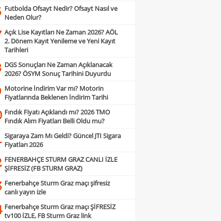
Futbolda Ofsayt Nedir? Ofsayt Nasıl ve
6
Neden Olur?
Açık Lise Kayıtları Ne Zaman 2026? AÖL
7
2. Dönem Kayıt Yenileme ve Yeni Kayıt
Tarihleri
DGS Sonuçları Ne Zaman Açıklanacak
8
2026? ÖSYM Sonuç Tarihini Duyurdu
Motorine İndirim Var mı? Motorin
9
Fiyatlarında Beklenen İndirim Tarihi
Fındık Fiyatı Açıklandı mı? 2026 TMO
0
Fındık Alım Fiyatları Belli Oldu mu?
Sigaraya Zam Mı Geldi? Güncel JTI Sigara
1
Fiyatları 2026
FENERBAHÇE STURM GRAZ CANLI İZLE
2
ŞİFRESİZ (FB STURM GRAZ)
Fenerbahçe Sturm Graz maçı şifresiz
3
canlı yayın izle
Fenerbahçe Sturm Graz maçı ŞİFRESİZ
4
tv100 İZLE, FB Sturm Graz link