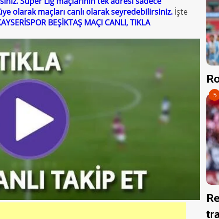
sınız. Süper Lig maçlarının tek adresi sadece
üye olarak maçları canlı olarak seyredebilirsiniz.
İşte
KAYSERİSPOR BEŞİKTAŞ MAÇI CANLI, TIKLA
Ro
5
Re
tr