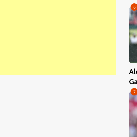
6
Al
Ga
7