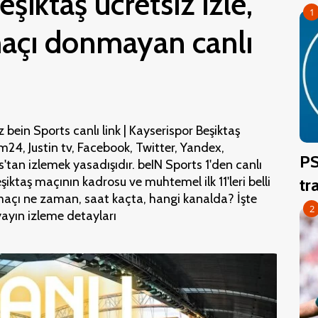
şiktaş ücretsiz izle,
1
maçı donmayan canlı
 bein Sports canlı link | Kayserispor Beşiktaş
m24, Justin tv, Facebook, Twitter, Yandex,
PS
tan izlemek yasadışıdır. beIN Sports 1'den canlı
şiktaş maçının kadrosu ve muhtemel ilk 11'leri belli
tr
 maçı ne zaman, saat kaçta, hangi kanalda? İşte
2
yayın izleme detayları