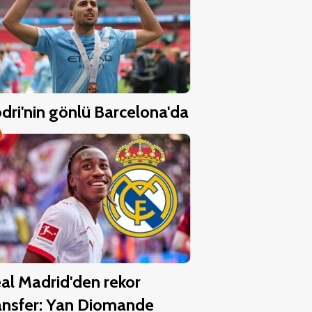
dri'nin gönlü Barcelona'da
al Madrid'den rekor
ansfer: Yan Diomande