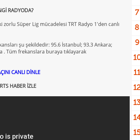
NGİ RADYODA?
7
ki zorlu Süper Lig mücadelesi TRT Radyo 1'den canlı
8
9
kansları şu şekildedir: 95.6 İstanbul; 93.3 Ankara;
na . Tüm frekanslara buraya tıklayarak
1
1
ÇINI CANLI DİNLE
RTS HABER İZLE
1
1
1
1