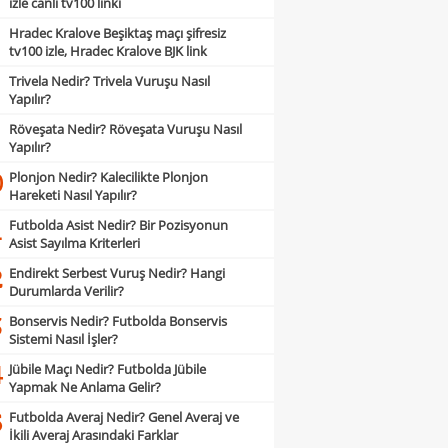
izle canlı tv100 linki
Hradec Kralove Beşiktaş maçı şifresiz
tv100 izle, Hradec Kralove BJK link
Trivela Nedir? Trivela Vuruşu Nasıl
Yapılır?
Röveşata Nedir? Röveşata Vuruşu Nasıl
Yapılır?
Plonjon Nedir? Kalecilikte Plonjon
0
Hareketi Nasıl Yapılır?
Futbolda Asist Nedir? Bir Pozisyonun
1
Asist Sayılma Kriterleri
Endirekt Serbest Vuruş Nedir? Hangi
2
Durumlarda Verilir?
Bonservis Nedir? Futbolda Bonservis
3
Sistemi Nasıl İşler?
Jübile Maçı Nedir? Futbolda Jübile
4
Yapmak Ne Anlama Gelir?
Futbolda Averaj Nedir? Genel Averaj ve
5
İkili Averaj Arasındaki Farklar