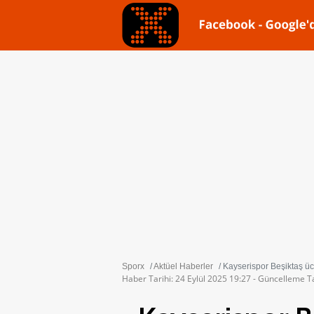
Sporx
Aktüel Haberler
Kayserispor Beşiktaş üc
Haber Tarihi: 24 Eylül 2025 19:27 - Güncelleme Ta