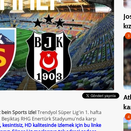
Jo
kı
3
At
ka
 bein Sports izle!
Trendyol Süper Lig'in 1. hafta
4
e Beşiktaş RHG Enertürk Stadyumu'nda karşı
 kesintisiz, HD kalitesinde izlemek için bu linke