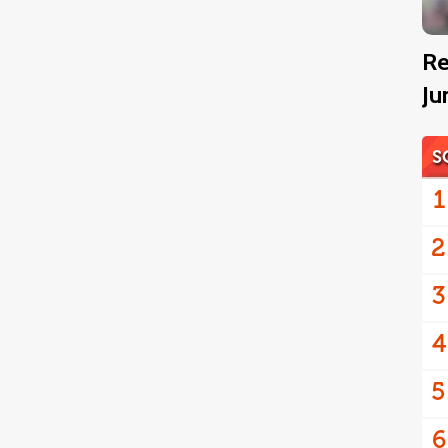
Re
Ju
S
1
2
3
4
5
6