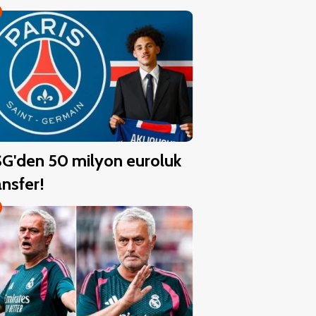
G'den 50 milyon euroluk
ansfer!