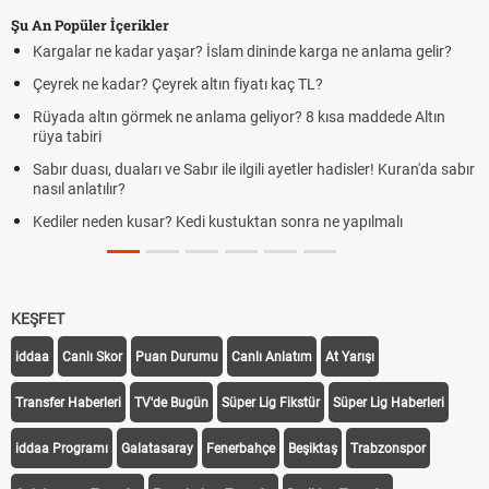
Şu An Popüler İçerikler
Kargalar ne kadar yaşar? İslam dininde karga ne anlama gelir?
Çeyrek ne kadar? Çeyrek altın fiyatı kaç TL?
Rüyada altın görmek ne anlama geliyor? 8 kısa maddede Altın
rüya tabiri
Sabır duası, duaları ve Sabır ile ilgili ayetler hadisler! Kuran'da sabır
nasıl anlatılır?
Kediler neden kusar? Kedi kustuktan sonra ne yapılmalı
KEŞFET
iddaa
Canlı Skor
Puan Durumu
Canlı Anlatım
At Yarışı
Transfer Haberleri
TV'de Bugün
Süper Lig Fikstür
Süper Lig Haberleri
iddaa Programı
Galatasaray
Fenerbahçe
Beşiktaş
Trabzonspor