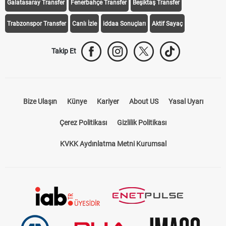
Galatasaray Transfer
Fenerbahçe Transfer
Beşiktaş Transfer
Trabzonspor Transfer
Canlı İzle
iddaa Sonuçları
Aktif Sayaç
Takip Et
Bize Ulaşın
Künye
Kariyer
About US
Yasal Uyarı
Çerez Politikası
Gizlilik Politikası
KVKK Aydınlatma Metni Kurumsal