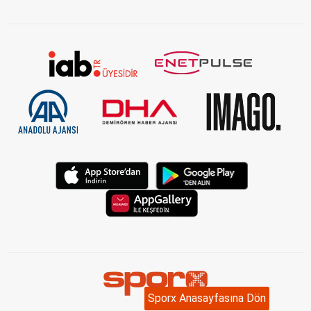
Sporx Anasayfasına Dön