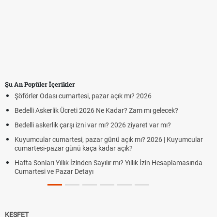
Şu An Popüler İçerikler
Şöförler Odası cumartesi, pazar açık mı? 2026
Bedelli Askerlik Ücreti 2026 Ne Kadar? Zam mı gelecek?
Bedelli askerlik çarşı izni var mı? 2026 ziyaret var mı?
Kuyumcular cumartesi, pazar günü açık mı? 2026 | Kuyumcular
cumartesi-pazar günü kaça kadar açık?
Hafta Sonları Yıllık İzinden Sayılır mı? Yıllık İzin Hesaplamasında
Cumartesi ve Pazar Detayı
KEŞFET