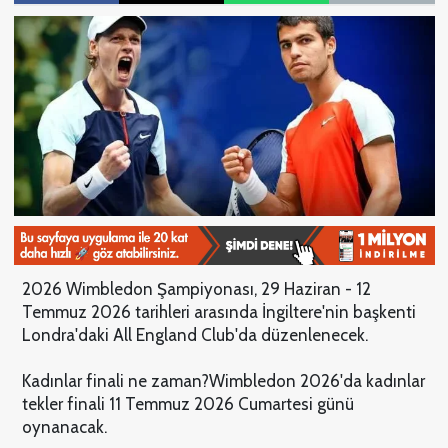
2026 Wimbledon Şampiyonası, 29 Haziran - 12
Temmuz 2026 tarihleri arasında İngiltere'nin başkenti
Londra'daki All England Club'da düzenlenecek.
Kadınlar finali ne zaman?
Wimbledon 2026'da kadınlar
tekler finali 11 Temmuz 2026 Cumartesi günü
oynanacak.