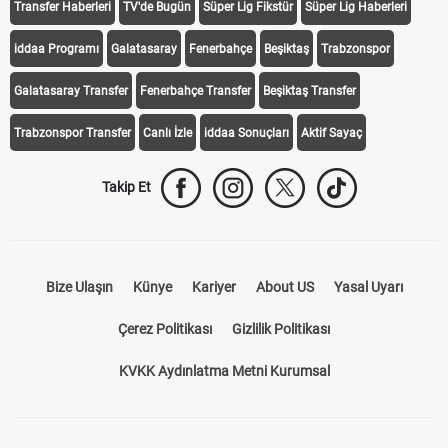
Transfer Haberleri
TV'de Bugün
Süper Lig Fikstür
Süper Lig Haberleri
iddaa Programı
Galatasaray
Fenerbahçe
Beşiktaş
Trabzonspor
Galatasaray Transfer
Fenerbahçe Transfer
Beşiktaş Transfer
Trabzonspor Transfer
Canlı İzle
iddaa Sonuçları
Aktif Sayaç
Takip Et
Bize Ulaşın
Künye
Kariyer
About US
Yasal Uyarı
Çerez Politikası
Gizlilik Politikası
KVKK Aydınlatma Metni Kurumsal