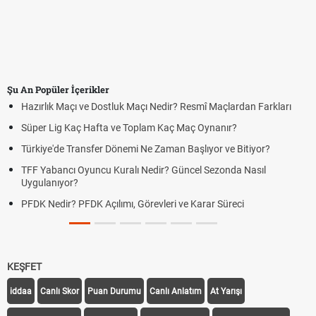
Şu An Popüler İçerikler
Hazırlık Maçı ve Dostluk Maçı Nedir? Resmî Maçlardan Farkları
Süper Lig Kaç Hafta ve Toplam Kaç Maç Oynanır?
Türkiye'de Transfer Dönemi Ne Zaman Başlıyor ve Bitiyor?
TFF Yabancı Oyuncu Kuralı Nedir? Güncel Sezonda Nasıl
Uygulanıyor?
PFDK Nedir? PFDK Açılımı, Görevleri ve Karar Süreci
KEŞFET
iddaa
Canlı Skor
Puan Durumu
Canlı Anlatım
At Yarışı