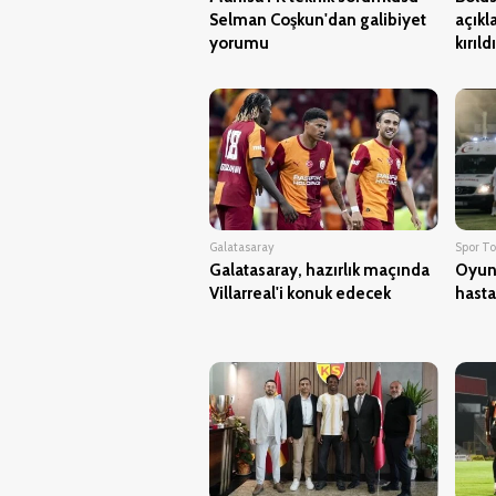
Selman Coşkun'dan galibiyet
açıkl
yorumu
kırıldı
Galatasaray
Spor Tot
Galatasaray, hazırlık maçında
Oyuna
Villarreal'i konuk edecek
hasta