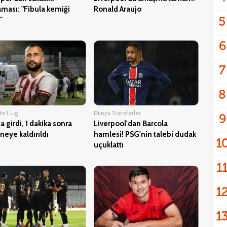
aması: "Fibula kemiği
Ronald Araujo
5
"
6
7
8
o 1. Lig
Dünya Transferler
9
 girdi, 1 dakika sonra
Liverpool'dan Barcola
neye kaldırıldı
hamlesi! PSG'nin talebi dudak
1
uçuklattı
1
1
1