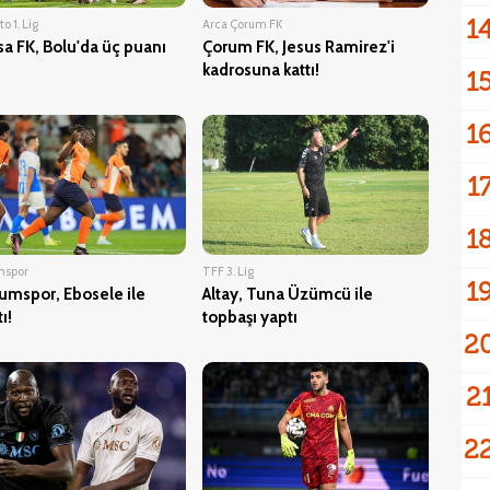
1
o 1. Lig
Arca Çorum FK
a FK, Bolu'da üç puanı
Çorum FK, Jesus Ramirez'i
kadrosuna kattı!
1
1
1
1
mspor
TFF 3. Lig
1
umspor, Ebosele ile
Altay, Tuna Üzümcü ile
ı!
topbaşı yaptı
2
2
2