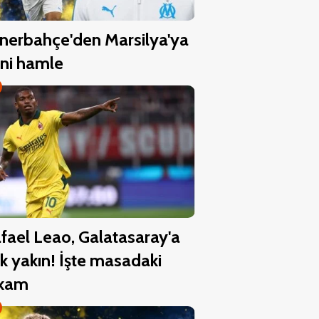
nerbahçe'den Marsilya'ya
ni hamle
fael Leao, Galatasaray'a
k yakın! İşte masadaki
akam