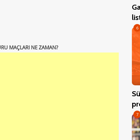
Ga
li
6
URU MAÇLARI NE ZAMAN?
Sü
pr
7