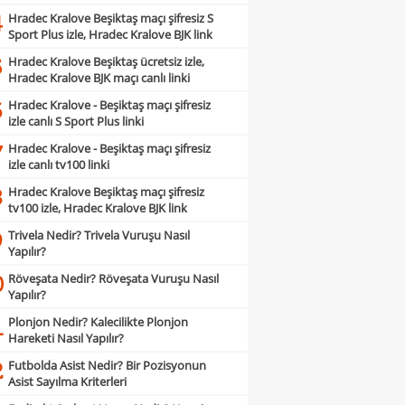
Hradec Kralove Beşiktaş maçı şifresiz S
4
Sport Plus izle, Hradec Kralove BJK link
Hradec Kralove Beşiktaş ücretsiz izle,
5
Hradec Kralove BJK maçı canlı linki
Hradec Kralove - Beşiktaş maçı şifresiz
6
izle canlı S Sport Plus linki
Hradec Kralove - Beşiktaş maçı şifresiz
7
izle canlı tv100 linki
Hradec Kralove Beşiktaş maçı şifresiz
8
tv100 izle, Hradec Kralove BJK link
Trivela Nedir? Trivela Vuruşu Nasıl
9
Yapılır?
Röveşata Nedir? Röveşata Vuruşu Nasıl
0
Yapılır?
Plonjon Nedir? Kalecilikte Plonjon
1
Hareketi Nasıl Yapılır?
Futbolda Asist Nedir? Bir Pozisyonun
2
Asist Sayılma Kriterleri