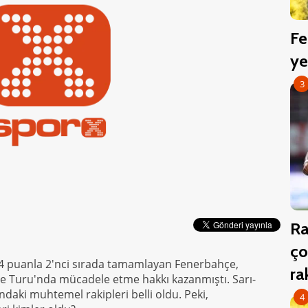
Fe
ye
3
Ra
ço
4 puanla 2'nci sırada tamamlayan Fenerbahçe,
r
e Turu'nda mücadele etme hakkı kazanmıştı. Sarı-
'ndaki muhtemel rakipleri belli oldu. Peki,
4