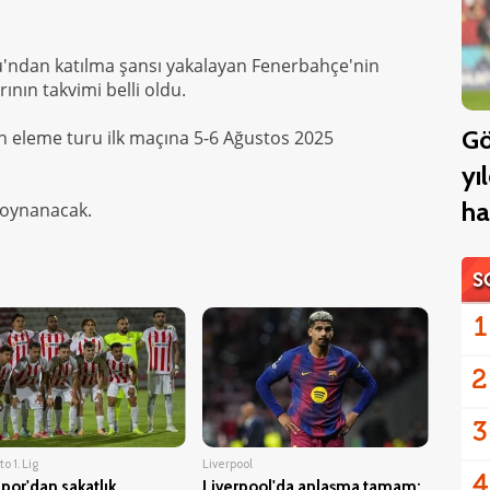
u'ndan katılma şansı yakalayan Fenerbahçe'nin
ının takvimi belli oldu.
Gö
n eleme turu ilk maçına 5-6 Ağustos 2025
yı
ha
 oynanacak.
S
1
2
3
o 1. Lig
Liverpool
4
por'dan sakatlık
Liverpool'da anlaşma tamam: