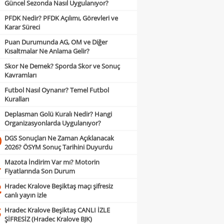
Güncel Sezonda Nasıl Uygulanıyor?
PFDK Nedir? PFDK Açılımı, Görevleri ve
Karar Süreci
Puan Durumunda AG, OM ve Diğer
Kısaltmalar Ne Anlama Gelir?
Skor Ne Demek? Sporda Skor ve Sonuç
Kavramları
Futbol Nasıl Oynanır? Temel Futbol
Kuralları
Deplasman Golü Kuralı Nedir? Hangi
Organizasyonlarda Uygulanıyor?
DGS Sonuçları Ne Zaman Açıklanacak
0
2026? ÖSYM Sonuç Tarihini Duyurdu
Mazota İndirim Var mı? Motorin
1
Fiyatlarında Son Durum
Hradec Kralove Beşiktaş maçı şifresiz
2
canlı yayın izle
Hradec Kralove Beşiktaş CANLI İZLE
3
ŞİFRESİZ (Hradec Kralove BJK)