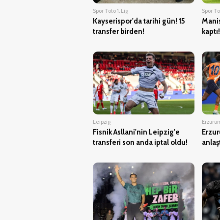
Spor Toto 1. Lig
Spor Tot
Kayserispor'da tarihi gün! 15
Manis
transfer birden!
kaptı!
Leipzig
Erzuru
Fisnik Asllani'nin Leipzig'e
Erzur
transferi son anda iptal oldu!
anlaşt