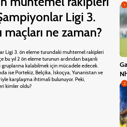
n muhtemel rakipleri
1
Şampiyonlar Ligi 3.
u maçları ne zaman?
 Ligi 3. ön eleme turundaki muhtemel rakipleri
çe bu yıl 2 ön eleme turunun ardından başarılı
Ga
i gruplarına kalabilmek için mücadele edecek.
da ise Portekiz, Belçika, İskoçya, Yunanistan ve
Nh
riyle karşılaşma ihtimali bulunuyor. Peki,
2
ri kimler oldu?