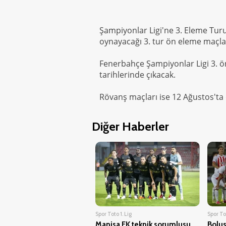
Şampiyonlar Ligi'ne 3. Eleme Tur
oynayacağı 3. tur ön eleme maçlar
Fenerbahçe Şampiyonlar Ligi 3. ö
tarihlerinde çıkacak.
Rövanş maçları ise 12 Ağustos'ta
Diğer Haberler
Spor Toto 1. Lig
Spor Tot
Manisa FK teknik sorumlusu
Bolus