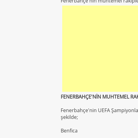
Fenerbahçe'nin muhtemel rakiple
FENERBAHÇE'NİN MUHTEMEL RAK
Fenerbahçe'nin UEFA Şampiyonlar
şekilde;
Benfica