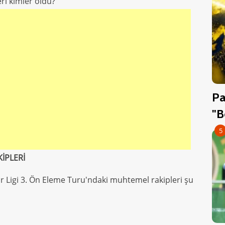
ri kimler oldu?
Pa
"B
5
İPLERİ
 Ligi 3. Ön Eleme Turu'ndaki muhtemel rakipleri şu