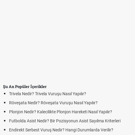
Şu An Popüler İçerikler
Trivela Nedir? Trivela Vuruşu Nasıl Yapılır?
Röveşata Nedir? Röveşata Vuruşu Nasıl Yapılır?
Plonjon Nedir? Kalecilikte Plonjon Hareketi Nasıl Yapılır?
Futbolda Asist Nedir? Bir Pozisyonun Asist Sayılma Kriterleri
Endirekt Serbest Vuruş Nedir? Hangi Durumlarda Verilir?