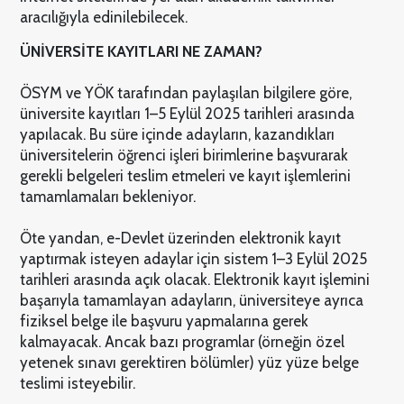
aracılığıyla edinilebilecek.
ÜNİVERSİTE KAYITLARI NE ZAMAN?
ÖSYM ve YÖK tarafından paylaşılan bilgilere göre,
üniversite kayıtları 1–5 Eylül 2025 tarihleri arasında
yapılacak. Bu süre içinde adayların, kazandıkları
üniversitelerin öğrenci işleri birimlerine başvurarak
gerekli belgeleri teslim etmeleri ve kayıt işlemlerini
tamamlamaları bekleniyor.
Öte yandan, e-Devlet üzerinden elektronik kayıt
yaptırmak isteyen adaylar için sistem 1–3 Eylül 2025
tarihleri arasında açık olacak. Elektronik kayıt işlemini
başarıyla tamamlayan adayların, üniversiteye ayrıca
fiziksel belge ile başvuru yapmalarına gerek
kalmayacak. Ancak bazı programlar (örneğin özel
yetenek sınavı gerektiren bölümler) yüz yüze belge
teslimi isteyebilir.