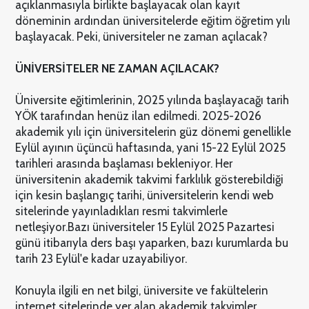
açıklanmasıyla birlikte başlayacak olan kayıt
döneminin ardından üniversitelerde eğitim öğretim yılı
başlayacak. Peki, üniversiteler ne zaman açılacak?
ÜNİVERSİTELER NE ZAMAN AÇILACAK?
Üniversite eğitimlerinin, 2025 yılında başlayacağı tarih
YÖK tarafından henüz ilan edilmedi. 2025-2026
akademik yılı için üniversitelerin güz dönemi genellikle
Eylül ayının üçüncü haftasında, yani 15-22 Eylül 2025
tarihleri arasında başlaması bekleniyor. Her
üniversitenin akademik takvimi farklılık gösterebildiği
için kesin başlangıç tarihi, üniversitelerin kendi web
sitelerinde yayınladıkları resmi takvimlerle
netleşiyor.
Bazı üniversiteler 15 Eylül 2025 Pazartesi
günü itibarıyla ders başı yaparken, bazı kurumlarda bu
tarih 23 Eylül'e kadar uzayabiliyor.
Konuyla ilgili en net bilgi, üniversite ve fakültelerin
internet sitelerinde yer alan akademik takvimler