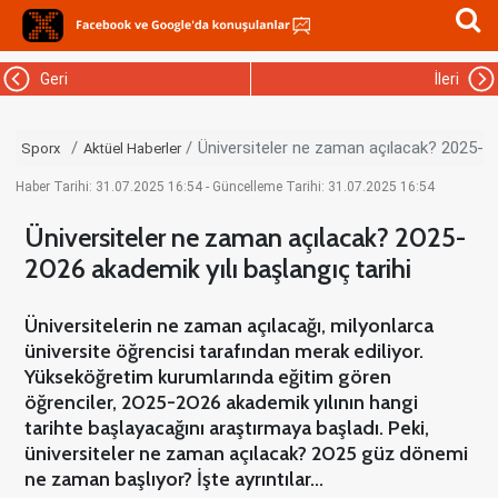
Geri
İleri
Üniversiteler ne zaman açılacak? 2025-202
Sporx
Aktüel Haberler
Haber Tarihi: 31.07.2025 16:54 - Güncelleme Tarihi: 31.07.2025 16:54
Üniversiteler ne zaman açılacak? 2025-
2026 akademik yılı başlangıç tarihi
Üniversitelerin ne zaman açılacağı, milyonlarca
üniversite öğrencisi tarafından merak ediliyor.
Yükseköğretim kurumlarında eğitim gören
öğrenciler, 2025-2026 akademik yılının hangi
tarihte başlayacağını araştırmaya başladı. Peki,
üniversiteler ne zaman açılacak? 2025 güz dönemi
ne zaman başlıyor? İşte ayrıntılar...