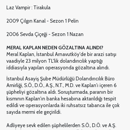
Laz Vampir : Tirakula
2009 Çılgın Kanal - Sezon 1 Pelin
2006 Sevda Çiçeği - Sezon 1 Nazan
MERAL KAPLAN NEDEN GÖZALTINA ALINDI?
Meral Kaplan, İstanbul Arnavutköy'de bir arazi satışı
vaadiyle 23 milyon TL'lik dolandırıcılık yaptığı
iddiasıyla yapılan operasyonda gözaltına alındı.
İstanbul Asayiş Şube Müdürlüğü Dolandırıcılık Büro
Amirliği, S.Ö., D.Ö., A.Ş., N.T., M.D. ve Kaplan'ı içeren 6
şüpheliyi gözaltına aldı. Soruşturmada, paranın bir
kısmının Kaplan'ın banka hesabına aktarıldığı tespit
edildi ve operasyonlarda iki ruhsatsız tabanca ile çok
sayıda mermi ele geçirildi.
Adliyeye sevk edilen şüphelilerden S.Ö., D.Ö. ve A.Ş.