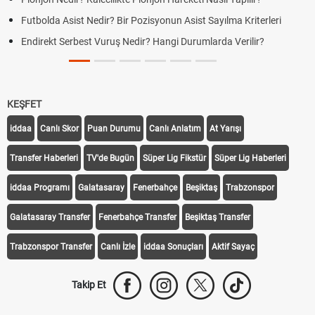
Futbolda Asist Nedir? Bir Pozisyonun Asist Sayılma Kriterleri
Endirekt Serbest Vuruş Nedir? Hangi Durumlarda Verilir?
KEŞFET
iddaa
Canlı Skor
Puan Durumu
Canlı Anlatım
At Yarışı
Transfer Haberleri
TV'de Bugün
Süper Lig Fikstür
Süper Lig Haberleri
iddaa Programı
Galatasaray
Fenerbahçe
Beşiktaş
Trabzonspor
Galatasaray Transfer
Fenerbahçe Transfer
Beşiktaş Transfer
Trabzonspor Transfer
Canlı İzle
iddaa Sonuçları
Aktif Sayaç
Takip Et