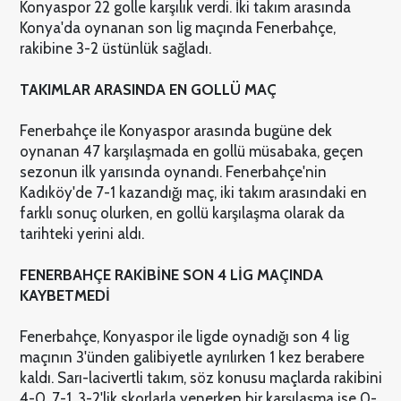
Konyaspor 22 golle karşılık verdi. İki takım arasında
Konya'da oynanan son lig maçında Fenerbahçe,
rakibine 3-2 üstünlük sağladı.
TAKIMLAR ARASINDA EN GOLLÜ MAÇ
Fenerbahçe ile Konyaspor arasında bugüne dek
oynanan 47 karşılaşmada en gollü müsabaka, geçen
sezonun ilk yarısında oynandı. Fenerbahçe'nin
Kadıköy'de 7-1 kazandığı maç, iki takım arasındaki en
farklı sonuç olurken, en gollü karşılaşma olarak da
tarihteki yerini aldı.
FENERBAHÇE RAKİBİNE SON 4 LİG MAÇINDA
KAYBETMEDİ
Fenerbahçe, Konyaspor ile ligde oynadığı son 4 lig
maçının 3'ünden galibiyetle ayrılırken 1 kez berabere
kaldı. Sarı-lacivertli takım, söz konusu maçlarda rakibini
4-0, 7-1, 3-2'lik skorlarla yenerken bir karşılaşma ise 0-