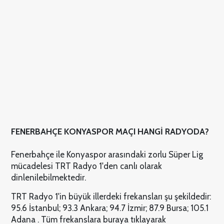
FENERBAHÇE KONYASPOR MAÇI HANGİ RADYODA?
Fenerbahçe ile Konyaspor arasındaki zorlu Süper Lig
mücadelesi TRT Radyo 1'den canlı olarak
dinlenilebilmektedir.
TRT Radyo 1'in büyük illerdeki frekansları şu şekildedir:
95.6 İstanbul; 93.3 Ankara; 94.7 İzmir; 87.9 Bursa; 105.1
Adana . Tüm frekanslara buraya tıklayarak