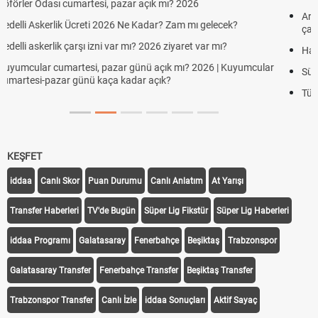
Aras Kargo Cumartesi-pazar açık mı? 2026 Aras Kargo Cumartesi
çalışma saatleri!
Hazırlık Maçı ve Dostluk Maçı Nedir? Resmî Maçlardan Farkları
Süper Lig Kaç Hafta ve Toplam Kaç Maç Oynanır?
Türkiye'de Transfer Dönemi Ne Zaman Başlıyor ve Bitiyor?
KEŞFET
iddaa
Canlı Skor
Puan Durumu
Canlı Anlatım
At Yarışı
Transfer Haberleri
TV'de Bugün
Süper Lig Fikstür
Süper Lig Haberleri
iddaa Programı
Galatasaray
Fenerbahçe
Beşiktaş
Trabzonspor
Galatasaray Transfer
Fenerbahçe Transfer
Beşiktaş Transfer
Trabzonspor Transfer
Canlı İzle
iddaa Sonuçları
Aktif Sayaç