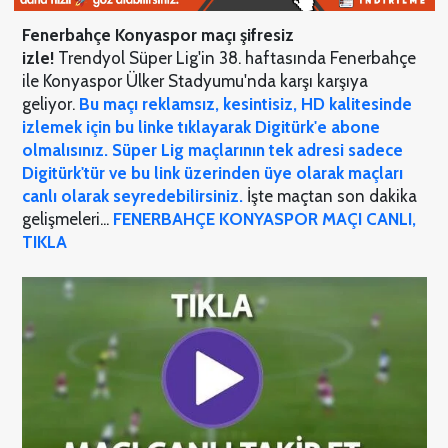
Fenerbahçe Konyaspor maçı şifresiz
izle!
Trendyol Süper Lig'in 38. haftasında Fenerbahçe
ile Konyaspor Ülker Stadyumu'nda karşı karşıya
geliyor.
Bu maçı reklamsız, kesintisiz, HD kalitesinde
izlemek için bu linke tıklayarak Digitürk'e abone
olmalısınız. Süper Lig maçlarının tek adresi sadece
Digitürk'tür ve bu link üzerinden üye olarak maçları
canlı olarak seyredebilirsiniz.
İşte maçtan son dakika
gelişmeleri...
FENERBAHÇE KONYASPOR MAÇI CANLI,
TIKLA