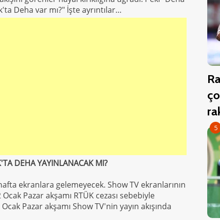
'ta Deha var mı?" İşte ayrıntılar…
Ra
ço
r
5
K'TA DEHA YAYINLANACAK MI?
 hafta ekranlara gelemeyecek. Show TV ekranlarının
12 Ocak Pazar akşamı RTÜK cezası sebebiyle
 Ocak Pazar akşamı Show TV'nin yayın akışında