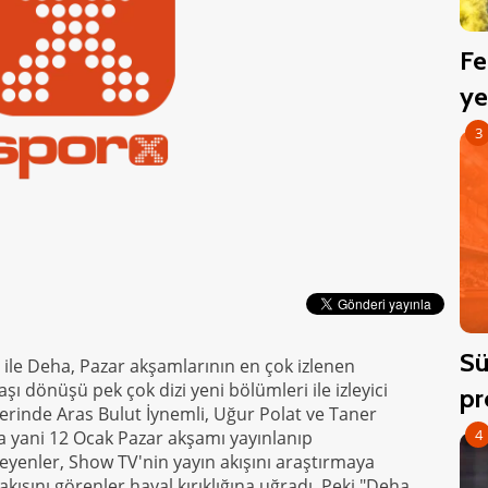
Fe
ye
3
Sü
le Deha, Pazar akşamlarının en çok izlenen
aşı dönüşü pek çok dizi yeni bölümleri ile izleyici
pr
lerinde Aras Bulut İynemli, Uğur Polat ve Taner
4
ta yani 12 Ocak Pazar akşamı yayınlanıp
yenler, Show TV'nin yayın akışını araştırmaya
kışını görenler hayal kırıklığına uğradı. Peki "Deha