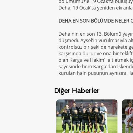
bölümümüzle 19 Ocak'ta buluşuyo
Deha, 19 Ocak'ta yeniden ekranlar
DEHA EN SON BÖLÜMDE NELER 
Deha'nın en son 13. Bölümü yayın
düşmedi. Aysel'in vurulmasıyla al
kontrolsüz bir şekilde harekete g
karşısında durur ve ona bir teklif
olan Karga ve Hakim'i alt etmek için
sayesinde hem Karga'dan İskender
kurulan hain pusunun aynısını Ha
Diğer Haberler