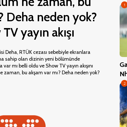
lüm ne zaman, bu
1
? Deha neden yok?
TV yayın akışı
isi Deha, RTÜK cezası sebebiyle ekranlara
a sahip olan dizinin yeni bölümünde
Ga
a var mı belli oldu ve Show TV yayın akışını
m ne zaman, bu akşam var mı? Deha neden yok?
Nh
2