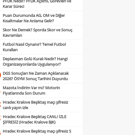
PFDK Nedir? PFDK Açılımı, Görevleri ve
Karar Süreci
Puan Durumunda AG, OM ve Diğer
Kısaltmalar Ne Anlama Gelir?
Skor Ne Demek? Sporda Skor ve Sonuç
Kavramları
Futbol Nasıl Oynanır? Temel Futbol
Kuralları
Deplasman Golü Kuralı Nedir? Hangi
Organizasyonlarda Uygulanıyor?
DGS Sonuçları Ne Zaman Açıklanacak
0
2026? ÖSYM Sonuç Tarihini Duyurdu
Mazota İndirim Var mı? Motorin
1
Fiyatlarında Son Durum
Hradec Kralove Beşiktaş maçı şifresiz
2
canlı yayın izle
Hradec Kralove Beşiktaş CANLI İZLE
3
ŞİFRESİZ (Hradec Kralove BJK)
Hradec Kralove Beşiktaş maçı şifresiz S
4