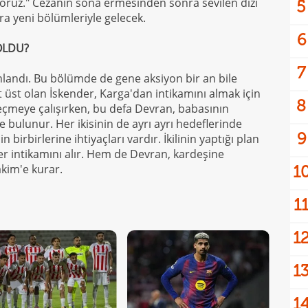
ruz." Cezanın sona ermesinden sonra sevilen dizi
5
a yeni bölümleriyle gelecek.
6
OLDU?
7
landı. Bu bölümde de gene aksiyon bir an bile
t üst olan İskender, Karga'dan intikamını almak için
8
eçmeye çalışırken, bu defa Devran, babasının
te bulunur. Her ikisinin de ayrı ayrı hedeflerinde
9
 birbirlerine ihtiyaçları vardır. İkilinin yaptığı plan
 intikamını alır. Hem de Devran, kardeşine
kim'e kurar.
1
1
1
1
1