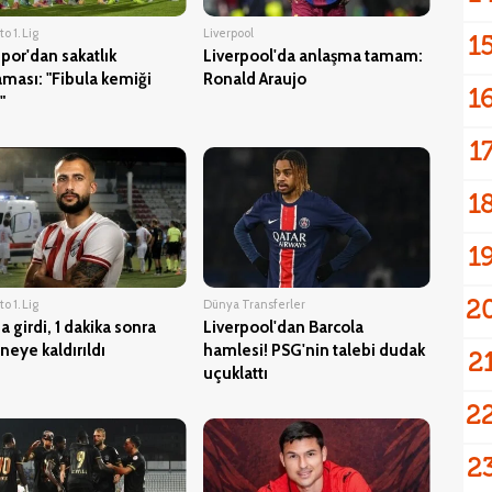
o 1. Lig
Liverpool
1
por'dan sakatlık
Liverpool'da anlaşma tamam:
aması: "Fibula kemiği
Ronald Araujo
1
"
1
1
1
2
o 1. Lig
Dünya Transferler
 girdi, 1 dakika sonra
Liverpool'dan Barcola
neye kaldırıldı
hamlesi! PSG'nin talebi dudak
2
uçuklattı
2
2