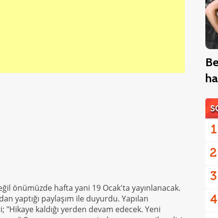
Be
ha
S
1
2
3
ğil önümüzde hafta yani 19 Ocak'ta yayınlanacak.
4
dan yaptığı paylaşım ile duyurdu. Yapılan
di; "Hikaye kaldığı yerden devam edecek. Yeni