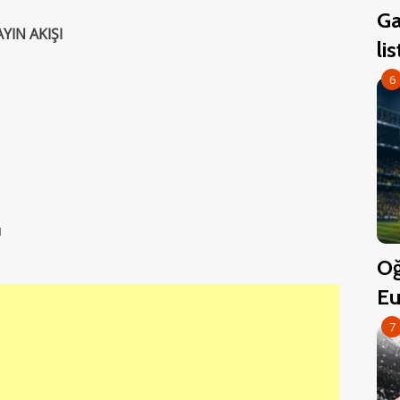
Ga
YIN AKIŞI
li
6
ı
Oğ
Eu
7