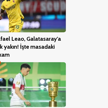
fael Leao, Galatasaray'a
k yakın! İşte masadaki
akam