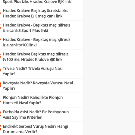
Sport Plus izle, Hradec Kralove BJK link
Hradec Kralove Beşiktaş ücretsiz izle,
5
Hradec Kralove BJK maçı canlı linki
Hradec Kralove - Beşiktaş maçı şifresiz
6
izle canlı S Sport Plus linki
Hradec Kralove - Beşiktaş maçı şifresiz
7
izle canlı tv100 linki
Hradec Kralove Beşiktaş maçı şifresiz
8
tv100 izle, Hradec Kralove BJK link
Trivela Nedir? Trivela Vuruşu Nasıl
9
Yapılır?
Röveşata Nedir? Röveşata Vuruşu Nasıl
0
Yapılır?
Plonjon Nedir? Kalecilikte Plonjon
1
Hareketi Nasıl Yapılır?
Futbolda Asist Nedir? Bir Pozisyonun
2
Asist Sayılma Kriterleri
Endirekt Serbest Vuruş Nedir? Hangi
3
Durumlarda Verilir?