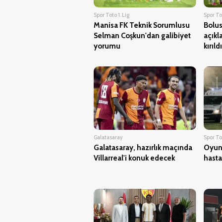
Spor Toto 1. Lig
Spor Tot
Manisa FK Teknik Sorumlusu
Bolus
Selman Coşkun'dan galibiyet
açıkl
yorumu
kırıldı
Galatasaray
Spor Tot
Galatasaray, hazırlık maçında
Oyuna
Villarreal'i konuk edecek
hasta