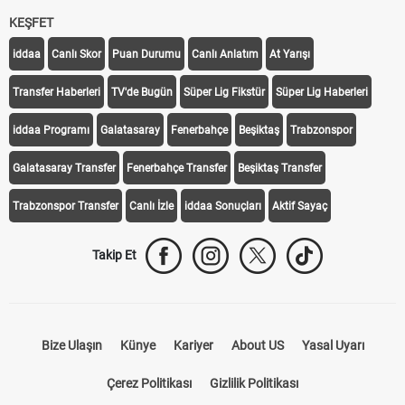
KEŞFET
iddaa
Canlı Skor
Puan Durumu
Canlı Anlatım
At Yarışı
Transfer Haberleri
TV'de Bugün
Süper Lig Fikstür
Süper Lig Haberleri
iddaa Programı
Galatasaray
Fenerbahçe
Beşiktaş
Trabzonspor
Galatasaray Transfer
Fenerbahçe Transfer
Beşiktaş Transfer
Trabzonspor Transfer
Canlı İzle
iddaa Sonuçları
Aktif Sayaç
Takip Et
Bize Ulaşın
Künye
Kariyer
About US
Yasal Uyarı
Çerez Politikası
Gizlilik Politikası