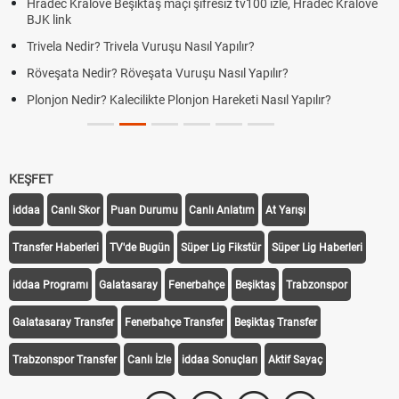
Hradec Kralove Beşiktaş maçı şifresiz tv100 izle, Hradec Kralove
BJK link
Trivela Nedir? Trivela Vuruşu Nasıl Yapılır?
Röveşata Nedir? Röveşata Vuruşu Nasıl Yapılır?
Plonjon Nedir? Kalecilikte Plonjon Hareketi Nasıl Yapılır?
KEŞFET
iddaa
Canlı Skor
Puan Durumu
Canlı Anlatım
At Yarışı
Transfer Haberleri
TV'de Bugün
Süper Lig Fikstür
Süper Lig Haberleri
iddaa Programı
Galatasaray
Fenerbahçe
Beşiktaş
Trabzonspor
Galatasaray Transfer
Fenerbahçe Transfer
Beşiktaş Transfer
Trabzonspor Transfer
Canlı İzle
iddaa Sonuçları
Aktif Sayaç