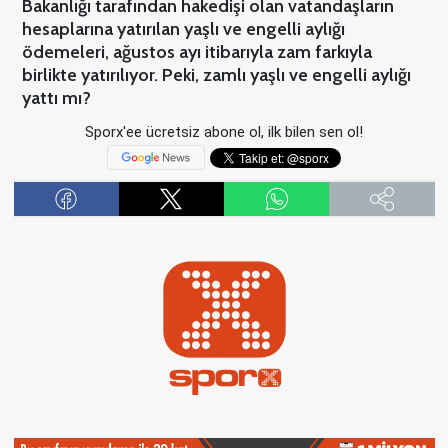
Bakanlığı tarafından hakedişi olan vatandaşların
hesaplarına yatırılan yaşlı ve engelli aylığı
ödemeleri, ağustos ayı itibarıyla zam farkıyla
birlikte yatırılıyor. Peki, zamlı yaşlı ve engelli aylığı
yattı mı?
Sporx'ee ücretsiz abone ol, ilk bilen sen ol!