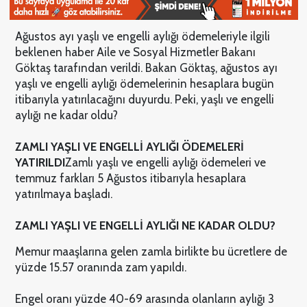
Ağustos ayı yaşlı ve engelli aylığı ödemeleriyle ilgili
beklenen haber Aile ve Sosyal Hizmetler Bakanı
Göktaş tarafından verildi. Bakan Göktaş, ağustos ayı
yaşlı ve engelli aylığı ödemelerinin hesaplara bugün
itibarıyla yatırılacağını duyurdu. Peki, yaşlı ve engelli
aylığı ne kadar oldu?
ZAMLI YAŞLI VE ENGELLİ AYLIĞI ÖDEMELERİ
YATIRILDI
Zamlı yaşlı ve engelli aylığı ödemeleri ve
temmuz farkları 5 Ağustos itibarıyla hesaplara
yatırılmaya başladı.
ZAMLI YAŞLI VE ENGELLİ AYLIĞI NE KADAR OLDU?
Memur maaşlarına gelen zamla birlikte bu ücretlere de
yüzde 15.57 oranında zam yapıldı.
Engel oranı yüzde 40-69 arasında olanların aylığı 3