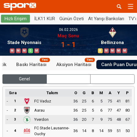
İLK11 KUR
Günün Özeti
At Yarışı Bankoları
TV'
Hızlı Erişim
06.02.2026
Maç Sonu
Stade Nyonnais
Bellinzona
1 - 1
M
M
M
G
M
B
M
M
M
M
Yeni
Yeni
stik
Baskı Haritası
Aksiyon Haritası
Canlı Puan Dur
Genel
İç Saha
Dış Saha
Sıra
Takım
O
G
B
M
A
Y
P
-
FC Vaduz
36
25
6
5
75
41
81
1
-
Aarau
36
25
5
6
77
47
80
2
-
Yverdon
36
20
7
9
75
48
67
3
FC Stade Lausanne-
-
36
14
8
14
59
51
50
4
Ouchy