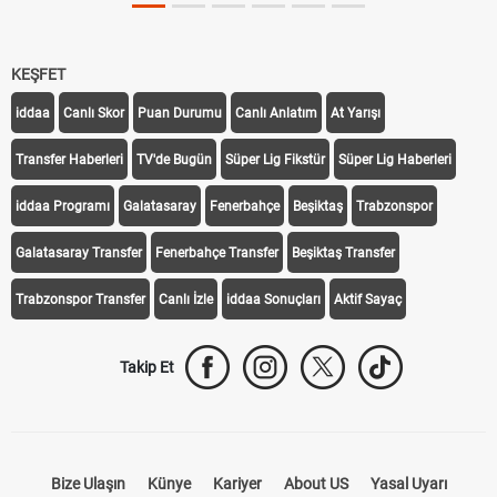
KEŞFET
iddaa
Canlı Skor
Puan Durumu
Canlı Anlatım
At Yarışı
Transfer Haberleri
TV'de Bugün
Süper Lig Fikstür
Süper Lig Haberleri
iddaa Programı
Galatasaray
Fenerbahçe
Beşiktaş
Trabzonspor
Galatasaray Transfer
Fenerbahçe Transfer
Beşiktaş Transfer
Trabzonspor Transfer
Canlı İzle
iddaa Sonuçları
Aktif Sayaç
Takip Et
Bize Ulaşın
Künye
Kariyer
About US
Yasal Uyarı