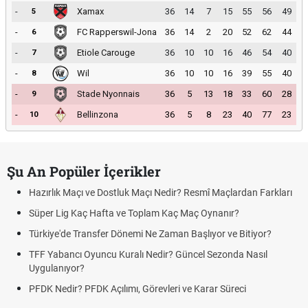
-
Xamax
36
14
7
15
55
56
49
5
-
FC Rapperswil-Jona
36
14
2
20
52
62
44
6
-
Etiole Carouge
36
10
10
16
46
54
40
7
-
Wil
36
10
10
16
39
55
40
8
-
Stade Nyonnais
36
5
13
18
33
60
28
9
-
Bellinzona
36
5
8
23
40
77
23
10
Şu An Popüler İçerikler
Hazırlık Maçı ve Dostluk Maçı Nedir? Resmî Maçlardan Farkları
Süper Lig Kaç Hafta ve Toplam Kaç Maç Oynanır?
Türkiye'de Transfer Dönemi Ne Zaman Başlıyor ve Bitiyor?
TFF Yabancı Oyuncu Kuralı Nedir? Güncel Sezonda Nasıl
Uygulanıyor?
PFDK Nedir? PFDK Açılımı, Görevleri ve Karar Süreci