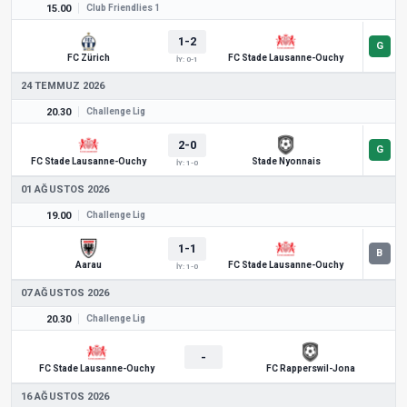
15.00
Club Friendlies 1
1-2
FC Zürich
FC Stade Lausanne-Ouchy
İY: 0-1
24 TEMMUZ 2026
20.30
Challenge Lig
2-0
FC Stade Lausanne-Ouchy
Stade Nyonnais
İY: 1-0
01 AĞUSTOS 2026
19.00
Challenge Lig
1-1
Aarau
FC Stade Lausanne-Ouchy
İY: 1-0
07 AĞUSTOS 2026
20.30
Challenge Lig
-
FC Stade Lausanne-Ouchy
FC Rapperswil-Jona
16 AĞUSTOS 2026