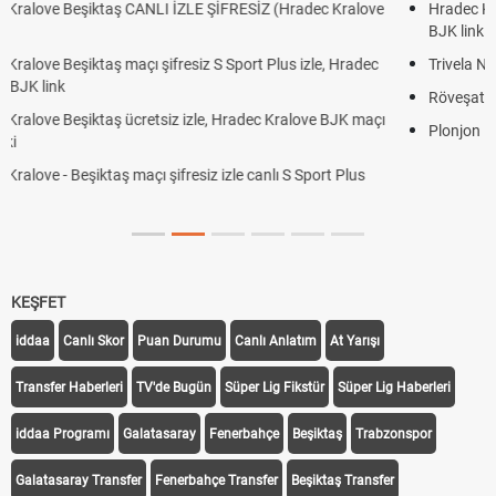
ve
Hradec Kralove Beşiktaş maçı şifresiz tv100 izle, Hradec Kralove
BJK link
c
Trivela Nedir? Trivela Vuruşu Nasıl Yapılır?
Röveşata Nedir? Röveşata Vuruşu Nasıl Yapılır?
çı
Plonjon Nedir? Kalecilikte Plonjon Hareketi Nasıl Yapılır?
KEŞFET
iddaa
Canlı Skor
Puan Durumu
Canlı Anlatım
At Yarışı
Transfer Haberleri
TV'de Bugün
Süper Lig Fikstür
Süper Lig Haberleri
iddaa Programı
Galatasaray
Fenerbahçe
Beşiktaş
Trabzonspor
Galatasaray Transfer
Fenerbahçe Transfer
Beşiktaş Transfer