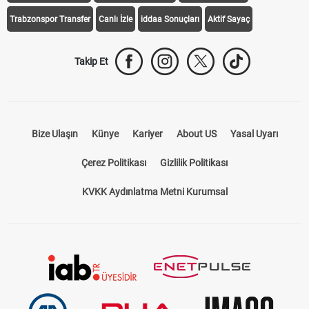
Trabzonspor Transfer
Canlı İzle
iddaa Sonuçları
Aktif Sayaç
Takip Et
Bize Ulaşın
Künye
Kariyer
About US
Yasal Uyarı
Çerez Politikası
Gizlilik Politikası
KVKK Aydınlatma Metni Kurumsal