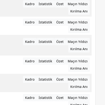
Kadro
İstatistik
Özet
Maçın Yıldızı
Kırılma Anı
Kadro
İstatistik
Özet
Maçın Yıldızı
Kırılma Anı
Kadro
İstatistik
Özet
Maçın Yıldızı
Kırılma Anı
Kadro
İstatistik
Özet
Maçın Yıldızı
Kırılma Anı
Kadro
İstatistik
Özet
Maçın Yıldızı
Kırılma Anı
Kadro
İstatistik
Özet
Maçın Yıldızı
Kırılma Anı