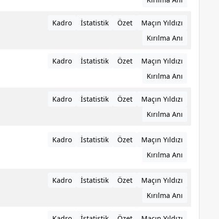
Kadro
İstatistik
Özet
Maçın Yıldızı
Kırılma Anı
Kadro
İstatistik
Özet
Maçın Yıldızı
Kırılma Anı
Kadro
İstatistik
Özet
Maçın Yıldızı
Kırılma Anı
Kadro
İstatistik
Özet
Maçın Yıldızı
Kırılma Anı
Kadro
İstatistik
Özet
Maçın Yıldızı
Kırılma Anı
Kadro
İstatistik
Özet
Maçın Yıldızı