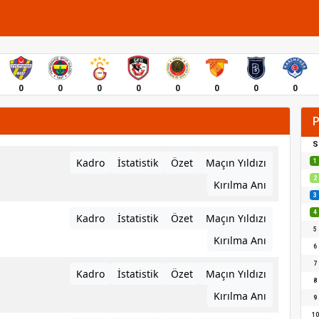
0
0
0
0
0
0
0
0
S
Kadro
İstatistik
Özet
Maçın Yıldızı
1
2
Kırılma Anı
3
4
Kadro
İstatistik
Özet
Maçın Yıldızı
5
Kırılma Anı
6
7
Kadro
İstatistik
Özet
Maçın Yıldızı
8
Kırılma Anı
9
10