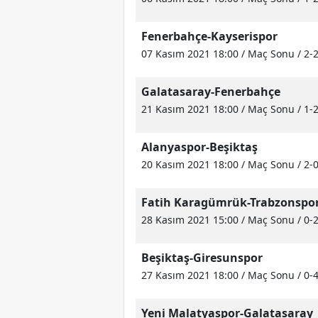
Fenerbahçe-Kayserispor
07 Kasım 2021 18:00 / Maç Sonu / 2-
Galatasaray-Fenerbahçe
21 Kasım 2021 18:00 / Maç Sonu / 1-
Alanyaspor-Beşiktaş
20 Kasım 2021 18:00 / Maç Sonu / 2-
Fatih Karagümrük-Trabzonspo
28 Kasım 2021 15:00 / Maç Sonu / 0-
Beşiktaş-Giresunspor
27 Kasım 2021 18:00 / Maç Sonu / 0-
Yeni Malatyaspor-Galatasaray