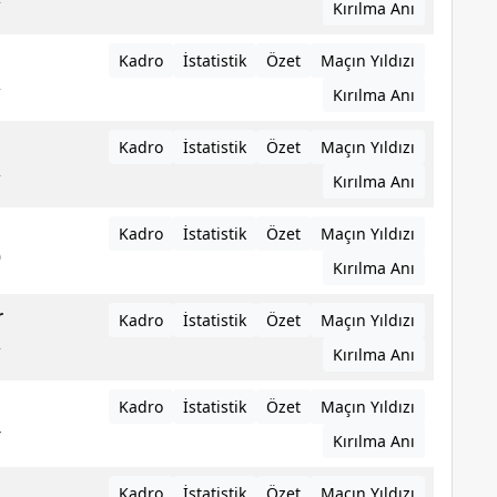
Kırılma Anı
Kadro
İstatistik
Özet
Maçın Yıldızı
2
Kırılma Anı
Kadro
İstatistik
Özet
Maçın Yıldızı
2
Kırılma Anı
Kadro
İstatistik
Özet
Maçın Yıldızı
0
Kırılma Anı
r
Kadro
İstatistik
Özet
Maçın Yıldızı
2
Kırılma Anı
Kadro
İstatistik
Özet
Maçın Yıldızı
4
Kırılma Anı
Kadro
İstatistik
Özet
Maçın Yıldızı