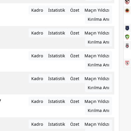
Kadro
İstatistik
Özet
Maçın Yıldızı
Kırılma Anı
Kadro
İstatistik
Özet
Maçın Yıldızı
Kırılma Anı
Kadro
İstatistik
Özet
Maçın Yıldızı
Kırılma Anı
Kadro
İstatistik
Özet
Maçın Yıldızı
Kırılma Anı
y
Kadro
İstatistik
Özet
Maçın Yıldızı
1
Kırılma Anı
Kadro
İstatistik
Özet
Maçın Yıldızı
2