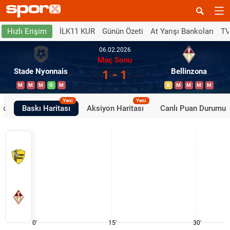
İLK11 KUR
Günün Özeti
At Yarışı Bankoları
TV
Hızlı Erişim
06.02.2026
Maç Sonu
Stade Nyonnais
Bellinzona
1 - 1
M
M
M
G
M
B
M
M
M
M
Yeni
Yeni
ik
Baskı Haritası
Aksiyon Haritası
Canlı Puan Durumu
0'
15'
30'