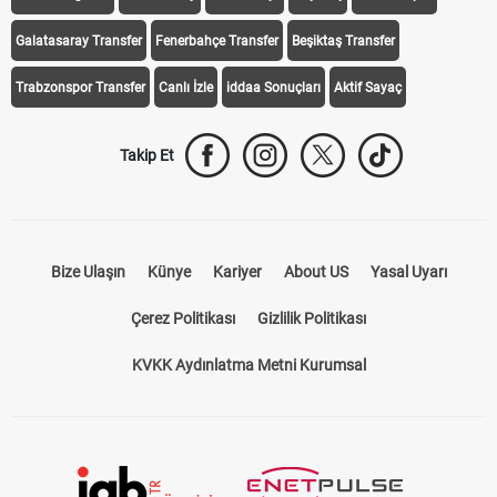
Galatasaray Transfer
Fenerbahçe Transfer
Beşiktaş Transfer
Trabzonspor Transfer
Canlı İzle
iddaa Sonuçları
Aktif Sayaç
Takip Et
Bize Ulaşın
Künye
Kariyer
About US
Yasal Uyarı
Çerez Politikası
Gizlilik Politikası
KVKK Aydınlatma Metni Kurumsal