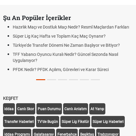
Şu An Popüler İçerikler
Hazırlık Maçı ve Dostluk Maçı Nedir? Resmî Maçlardan Farkları
Süper Lig Kaç Hafta ve Toplam Kaç Maç Oynanır?
Türkiye'de Transfer Dönemi Ne Zaman Başlıyor ve Bitiyor?
TFF Yabancı Oyuncu Kuralı Nedir? Güncel Sezonda Nasıl
Uygulanıyor?
PFDK Nedir? PFDK Açılımı, Görevleri ve Karar Süreci
KEŞFET
iddaa
Canlı Skor
Puan Durumu
Canlı Anlatım
At Yarışı
Transfer Haberleri
TV'de Bugün
Süper Lig Fikstür
Süper Lig Haberleri
iddaa Programı
Galatasaray
Fenerbahçe
Beşiktaş
Trabzonspor