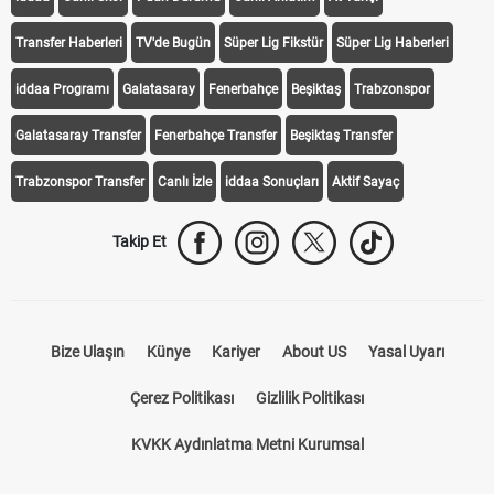
Transfer Haberleri
TV'de Bugün
Süper Lig Fikstür
Süper Lig Haberleri
iddaa Programı
Galatasaray
Fenerbahçe
Beşiktaş
Trabzonspor
Galatasaray Transfer
Fenerbahçe Transfer
Beşiktaş Transfer
Trabzonspor Transfer
Canlı İzle
iddaa Sonuçları
Aktif Sayaç
Takip Et
Bize Ulaşın
Künye
Kariyer
About US
Yasal Uyarı
Çerez Politikası
Gizlilik Politikası
KVKK Aydınlatma Metni Kurumsal