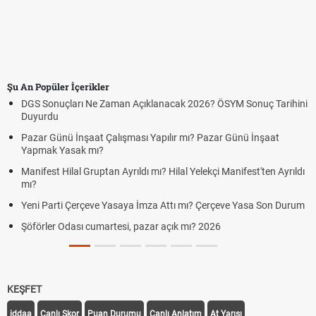
Şu An Popüler İçerikler
DGS Sonuçları Ne Zaman Açıklanacak 2026? ÖSYM Sonuç Tarihini
Duyurdu
Pazar Günü İnşaat Çalışması Yapılır mı? Pazar Günü İnşaat
Yapmak Yasak mı?
Manifest Hilal Gruptan Ayrıldı mı? Hilal Yelekçi Manifest'ten Ayrıldı
mı?
Yeni Parti Çerçeve Yasaya İmza Attı mı? Çerçeve Yasa Son Durum
Şöförler Odası cumartesi, pazar açık mı? 2026
KEŞFET
iddaa
Canlı Skor
Puan Durumu
Canlı Anlatım
At Yarışı