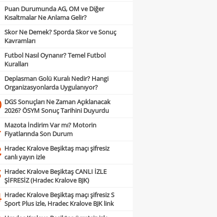
Puan Durumunda AG, OM ve Diğer
Kısaltmalar Ne Anlama Gelir?
Skor Ne Demek? Sporda Skor ve Sonuç
Kavramları
Futbol Nasıl Oynanır? Temel Futbol
Kuralları
Deplasman Golü Kuralı Nedir? Hangi
Organizasyonlarda Uygulanıyor?
DGS Sonuçları Ne Zaman Açıklanacak
0
2026? ÖSYM Sonuç Tarihini Duyurdu
Mazota İndirim Var mı? Motorin
1
Fiyatlarında Son Durum
Hradec Kralove Beşiktaş maçı şifresiz
2
canlı yayın izle
Hradec Kralove Beşiktaş CANLI İZLE
3
ŞİFRESİZ (Hradec Kralove BJK)
Hradec Kralove Beşiktaş maçı şifresiz S
4
Sport Plus izle, Hradec Kralove BJK link