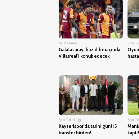
Galatasaray
Spor Tot
Galatasaray, hazırlık maçında
Oyuna
Villarreal'i konuk edecek
hasta
Spor Toto 1. Lig
Spor Tot
Kayserispor'da tarihi gün! 15
Manis
transfer birden!
kaptı!