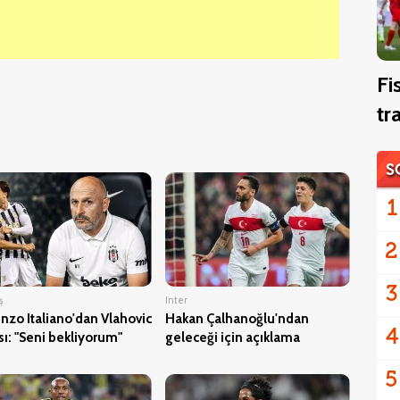
Fi
tr
S
1
2
3
ş
Inter
nzo Italiano'dan Vlahovic
Hakan Çalhanoğlu'ndan
4
sı: "Seni bekliyorum"
geleceği için açıklama
5