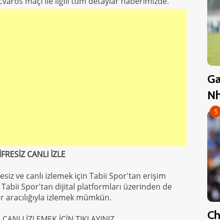
varos maçı ile ilgili tüm detaylar haberimizde.
Ga
Nh
5
RESİZ CANLI İZLE
siz ve canlı izlemek için Tabii Spor'tan erişim
 Tabii Spor'tan dijital platformları üzerinden de
ar aracılığıyla izlemek mümkün.
Ch
ANLI İZLEMEK İÇİN TIKLAYINIZ