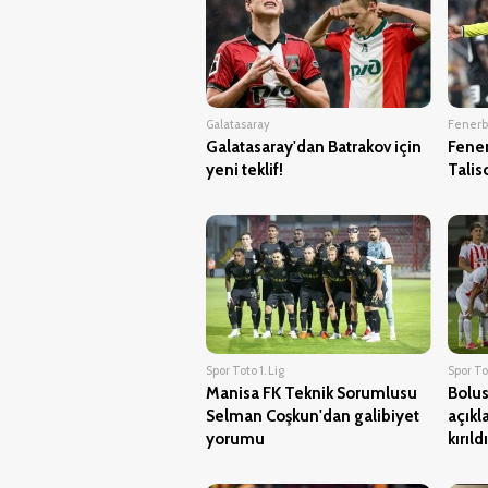
Galatasaray
Fener
Galatasaray'dan Batrakov için
Fene
yeni teklif!
Talis
Spor Toto 1. Lig
Spor Tot
Manisa FK Teknik Sorumlusu
Bolus
Selman Coşkun'dan galibiyet
açıkl
yorumu
kırıldı