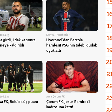
1
1
1
o 1. Lig
Dünya Transferler
1
 girdi, 1 dakika sonra
Liverpool'dan Barcola
neye kaldırıldı
hamlesi! PSG'nin talebi dudak
1
uçuklattı
2
2
2
2
o 1. Lig
Arca Çorum FK
a FK, Bolu'da üç puanı
Çorum FK, Jesus Ramirez'i
kadrosuna kattı!
2