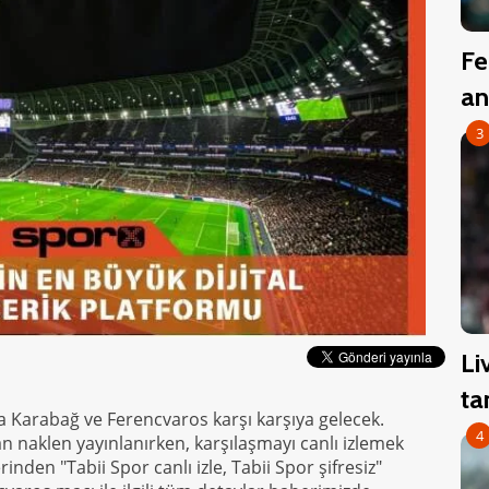
Fe
an
3
Li
ta
a Karabağ ve Ferencvaros karşı karşıya gelecek.
4
 naklen yayınlanırken, karşılaşmayı canlı izlemek
nden "Tabii Spor canlı izle, Tabii Spor şifresiz"