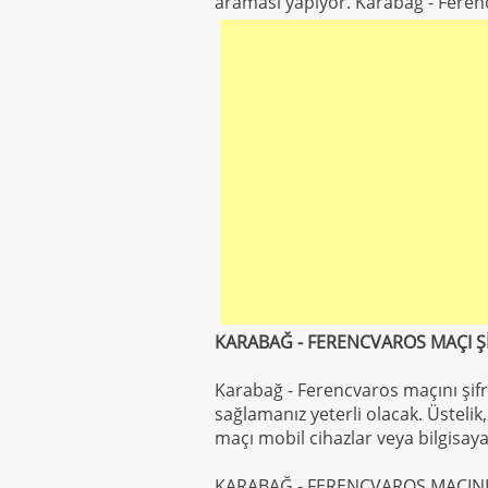
araması yapıyor. Karabağ - Ferenc
KARABAĞ - FERENCVAROS MAÇI ŞİF
Karabağ - Ferencvaros maçını şifre
sağlamanız yeterli olacak. Üstelik,
maçı mobil cihazlar veya bilgisay
KARABAĞ - FERENCVAROS MAÇINI C