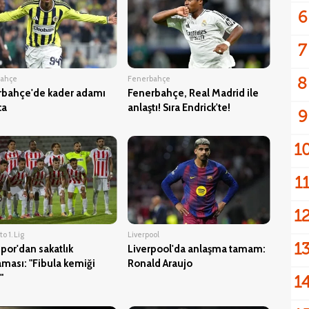
6
7
8
bahçe
Fenerbahçe
rbahçe'de kader adamı
Fenerbahçe, Real Madrid ile
ca
anlaştı! Sıra Endrick'te!
9
1
1
1
o 1. Lig
Liverpool
1
por'dan sakatlık
Liverpool'da anlaşma tamam:
aması: "Fibula kemiği
Ronald Araujo
1
"