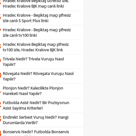
Hradec Kralove Beşiktaş ücretsiz izle,
5
Hradec Kralove BJK maçı canlı linki
Hradec Kralove - Beşiktaş maçı şifresiz
6
izle canlı S Sport Plus linki
Hradec Kralove - Beşiktaş maçı şifresiz
7
izle canlı tv100 linki
Hradec Kralove Beşiktaş maçı şifresiz
8
tv100 izle, Hradec Kralove BJK link
Trivela Nedir? Trivela Vuruşu Nasıl
9
Yapılır?
Röveşata Nedir? Röveşata Vuruşu Nasıl
0
Yapılır?
Plonjon Nedir? Kalecilikte Plonjon
1
Hareketi Nasıl Yapılır?
Futbolda Asist Nedir? Bir Pozisyonun
2
Asist Sayılma Kriterleri
Endirekt Serbest Vuruş Nedir? Hangi
3
Durumlarda Verilir?
Bonservis Nedir? Futbolda Bonservis
4