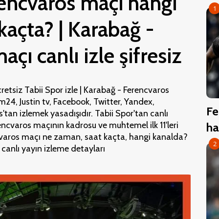
encvaros maçı hangi
1
kaçta? | Karabağ -
çı canlı izle şifresiz
etsiz Tabii Spor izle | Karabağ - Ferencvaros
m24, Justin tv, Facebook, Twitter, Yandex,
Fe
tan izlemek yasadışıdır. Tabii Spor'tan canlı
encvaros maçının kadrosu ve muhtemel ilk 11'leri
ha
ncvaros maçı ne zaman, saat kaçta, hangi kanalda?
2
canlı yayın izleme detayları