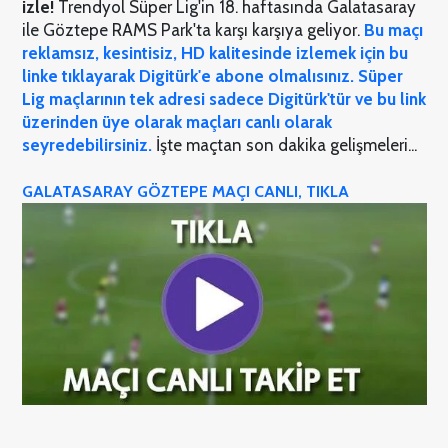
izle
!
Trendyol Süper Lig'in 18. haftasında Galatasaray
ile Göztepe RAMS Park'ta karşı karşıya geliyor.
Bu maçı
reklamsız, kesintisiz, HD kalitesinde izlemek için bu
linke tıklayarak Digitürk'e abone olmalısınız. Süper
Lig maçlarının tek adresi sadece Digitürk'tür ve bu link
üzerinden üye olarak maçları canlı olarak
seyredebilirsiniz.
İşte maçtan son dakika gelişmeleri...
GALATASARAY GÖZTEPE MAÇI CANLI, TIKLA