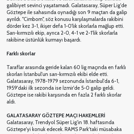
galibiyet sevinci yaşatamadı. Galatasaray, Süper Lig'de
Göztepe ile sahasında oynadığı son 9 maçtan da galip
ayrıldı. "Cimbom", söz konusu karşılaşmalarda rakibini
dörder kez 3-1, ikişer defa 1-0'lık skorlarla mağlup etti.
Sarı-kırmızılı ekip, ayrıca 2-0, 4-1 ve 2-1'lik skorlarla
rakibine üstünlük kurmayı başardı.
Farklı skorlar
Taraflar arasında geride kalan 60 lig maçında en farklı
skorları İstanbul'un sarı-kırmızılı ekibi elde etti.
Galatasaray, 1978-1979 sezonunda İstanbul'da 6-1,
1959'daki ilk sezonda ise İzmir'de 5-0 galip geldi.
Göztepe ise rakibi karşısında en fazla 2 farklı skorlar
aldı.
GALATASARAY GÖZTEPE MAÇI HAKEMLERİ
Galatasaray, Trendyol Süper Lig'in 18. haftasında
Göztepe'yi konuk edecek. RAMS Park'taki müsabaka