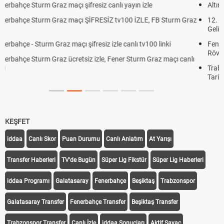
Altın Yükselecek mi, Yükselir mi? Altın Fiyatları İçin Son Beklentiler
12. Yargı Paketi Resmî Gazete'de Yayımlandı mı? 2026 Son Dakika
Gelişmeleri
Fenerbahçe - Sturm Graz Maçı Ne Zaman? Şampiyonlar Ligi
Rövanşı Saat Kaçta, Hangi Kanalda?
Trabzonspor Avrupa Maçı Ne Zaman? UEFA Avrupa Ligi Play-Off
Tarihi Belli Oldu
KEŞFET
iddaa
Canlı Skor
Puan Durumu
Canlı Anlatım
At Yarışı
Transfer Haberleri
TV'de Bugün
Süper Lig Fikstür
Süper Lig Haberleri
iddaa Programı
Galatasaray
Fenerbahçe
Beşiktaş
Trabzonspor
Galatasaray Transfer
Fenerbahçe Transfer
Beşiktaş Transfer
Trabzonspor Transfer
Canlı İzle
iddaa Sonuçları
Aktif Sayaç