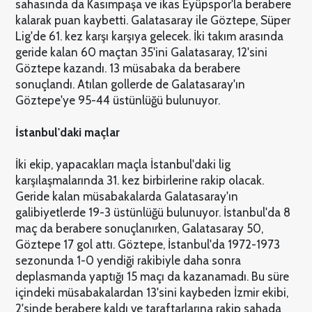
sahasında da Kasımpaşa ve ikas Eyüpspor'la berabere
kalarak puan kaybetti. Galatasaray ile Göztepe, Süper
Lig'de 61. kez karşı karşıya gelecek. İki takım arasında
geride kalan 60 maçtan 35'ini Galatasaray, 12'sini
Göztepe kazandı. 13 müsabaka da berabere
sonuçlandı. Atılan gollerde de Galatasaray'ın
Göztepe'ye 95-44 üstünlüğü bulunuyor.
İstanbul'daki maçlar
İki ekip, yapacakları maçla İstanbul'daki lig
karşılaşmalarında 31. kez birbirlerine rakip olacak.
Geride kalan müsabakalarda Galatasaray'ın
galibiyetlerde 19-3 üstünlüğü bulunuyor. İstanbul'da 8
maç da berabere sonuçlanırken, Galatasaray 50,
Göztepe 17 gol attı. Göztepe, İstanbul'da 1972-1973
sezonunda 1-0 yendiği rakibiyle daha sonra
deplasmanda yaptığı 15 maçı da kazanamadı. Bu süre
içindeki müsabakalardan 13'sini kaybeden İzmir ekibi,
2'sinde berabere kaldı ve taraftarlarına rakip sahada