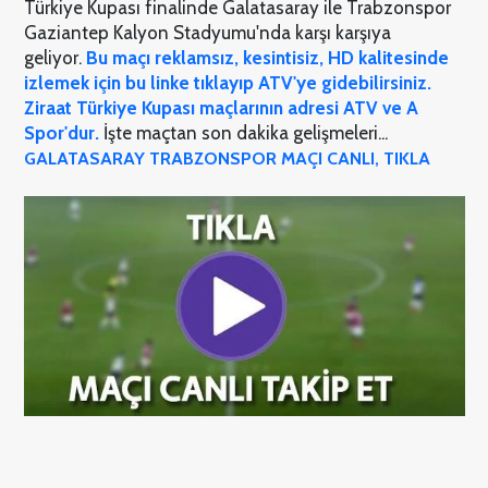
Türkiye Kupası finalinde Galatasaray ile Trabzonspor
Gaziantep Kalyon Stadyumu'nda karşı karşıya
geliyor.
Bu maçı reklamsız, kesintisiz, HD kalitesinde
izlemek için bu linke tıklayıp ATV'ye gidebilirsiniz.
Ziraat Türkiye Kupası maçlarının adresi ATV ve A
Spor'dur.
İşte maçtan son dakika gelişmeleri...
GALATASARAY TRABZONSPOR MAÇI CANLI, TIKLA