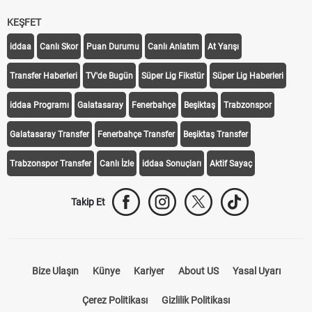
KEŞFET
iddaa
Canlı Skor
Puan Durumu
Canlı Anlatım
At Yarışı
Transfer Haberleri
TV'de Bugün
Süper Lig Fikstür
Süper Lig Haberleri
iddaa Programı
Galatasaray
Fenerbahçe
Beşiktaş
Trabzonspor
Galatasaray Transfer
Fenerbahçe Transfer
Beşiktaş Transfer
Trabzonspor Transfer
Canlı İzle
iddaa Sonuçları
Aktif Sayaç
Takip Et
Bize Ulaşın
Künye
Kariyer
About US
Yasal Uyarı
Çerez Politikası
Gizlilik Politikası