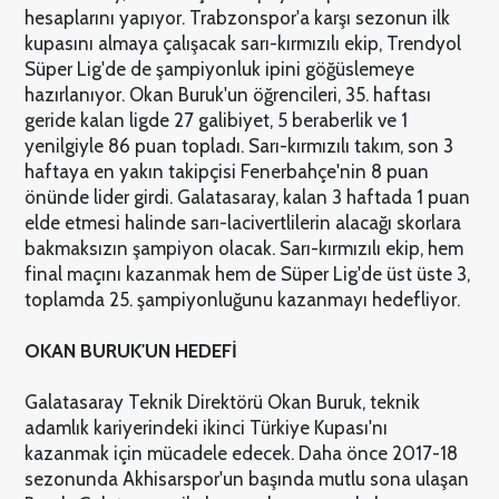
hesaplarını yapıyor. Trabzonspor'a karşı sezonun ilk
kupasını almaya çalışacak sarı-kırmızılı ekip, Trendyol
Süper Lig'de de şampiyonluk ipini göğüslemeye
hazırlanıyor. Okan Buruk'un öğrencileri, 35. haftası
geride kalan ligde 27 galibiyet, 5 beraberlik ve 1
yenilgiyle 86 puan topladı. Sarı-kırmızılı takım, son 3
haftaya en yakın takipçisi Fenerbahçe'nin 8 puan
önünde lider girdi. Galatasaray, kalan 3 haftada 1 puan
elde etmesi halinde sarı-lacivertlilerin alacağı skorlara
bakmaksızın şampiyon olacak. Sarı-kırmızılı ekip, hem
final maçını kazanmak hem de Süper Lig'de üst üste 3,
toplamda 25. şampiyonluğunu kazanmayı hedefliyor.
OKAN BURUK'UN HEDEFİ
Galatasaray Teknik Direktörü Okan Buruk, teknik
adamlık kariyerindeki ikinci Türkiye Kupası'nı
kazanmak için mücadele edecek. Daha önce 2017-18
sezonunda Akhisarspor'un başında mutlu sona ulaşan