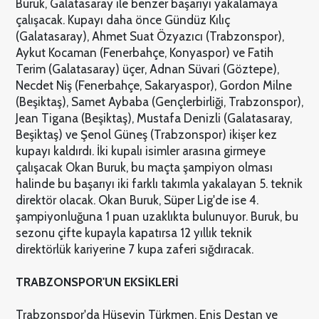
Buruk, Galatasaray ile benzer başarıyı yakalamaya
çalışacak. Kupayı daha önce Gündüz Kılıç
(Galatasaray), Ahmet Suat Özyazıcı (Trabzonspor),
Aykut Kocaman (Fenerbahçe, Konyaspor) ve Fatih
Terim (Galatasaray) üçer, Adnan Süvari (Göztepe),
Necdet Niş (Fenerbahçe, Sakaryaspor), Gordon Milne
(Beşiktaş), Samet Aybaba (Gençlerbirliği, Trabzonspor),
Jean Tigana (Beşiktaş), Mustafa Denizli (Galatasaray,
Beşiktaş) ve Şenol Güneş (Trabzonspor) ikişer kez
kupayı kaldırdı. İki kupalı isimler arasına girmeye
çalışacak Okan Buruk, bu maçta şampiyon olması
halinde bu başarıyı iki farklı takımla yakalayan 5. teknik
direktör olacak. Okan Buruk, Süper Lig'de ise 4.
şampiyonluğuna 1 puan uzaklıkta bulunuyor. Buruk, bu
sezonu çifte kupayla kapatırsa 12 yıllık teknik
direktörlük kariyerine 7 kupa zaferi sığdıracak.
TRABZONSPOR'UN EKSİKLERİ
Trabzonspor'da Hüseyin Türkmen, Enis Destan ve