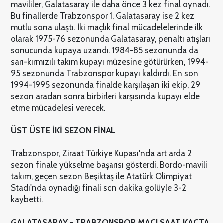
mavililer, Galatasaray ile daha önce 3 kez final oynadı.
Bu finallerde Trabzonspor 1, Galatasaray ise 2 kez
mutlu sona ulaştı. İki maçlık final mücadelelerinde ilk
olarak 1975-76 sezonunda Galatasaray, penaltı atışları
sonucunda kupaya uzandı. 1984-85 sezonunda da
sarı-kırmızılı takım kupayı müzesine götürürken, 1994-
95 sezonunda Trabzonspor kupayı kaldırdı. En son
1994-1995 sezonunda finalde karşılaşan iki ekip, 29
sezon aradan sonra birbirleri karşısında kupayı elde
etme mücadelesi verecek.
ÜST ÜSTE İKİ SEZON FİNAL
Trabzonspor, Ziraat Türkiye Kupası'nda art arda 2
sezon finale yükselme başarısı gösterdi. Bordo-mavili
takım, geçen sezon Beşiktaş ile Atatürk Olimpiyat
Stadı'nda oynadığı finali son dakika golüyle 3-2
kaybetti.
GALATASARAY - TRABZONSPOR MAÇI SAAT KAÇTA