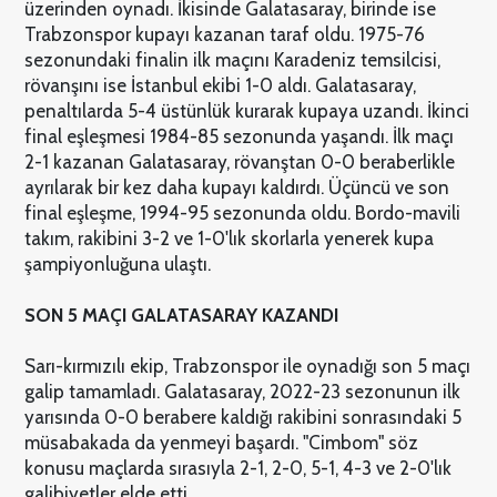
üzerinden oynadı. İkisinde Galatasaray, birinde ise
Trabzonspor kupayı kazanan taraf oldu. 1975-76
sezonundaki finalin ilk maçını Karadeniz temsilcisi,
rövanşını ise İstanbul ekibi 1-0 aldı. Galatasaray,
penaltılarda 5-4 üstünlük kurarak kupaya uzandı. İkinci
final eşleşmesi 1984-85 sezonunda yaşandı. İlk maçı
2-1 kazanan Galatasaray, rövanştan 0-0 beraberlikle
ayrılarak bir kez daha kupayı kaldırdı. Üçüncü ve son
final eşleşme, 1994-95 sezonunda oldu. Bordo-mavili
takım, rakibini 3-2 ve 1-0'lık skorlarla yenerek kupa
şampiyonluğuna ulaştı.
SON 5 MAÇI GALATASARAY KAZANDI
Sarı-kırmızılı ekip, Trabzonspor ile oynadığı son 5 maçı
galip tamamladı. Galatasaray, 2022-23 sezonunun ilk
yarısında 0-0 berabere kaldığı rakibini sonrasındaki 5
müsabakada da yenmeyi başardı. "Cimbom" söz
konusu maçlarda sırasıyla 2-1, 2-0, 5-1, 4-3 ve 2-0'lık
galibiyetler elde etti.