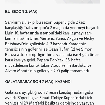
BU SEZON 3. MAÇ
Sarı-kırmızılı ekip, bu sezon Süper Lig'de 2 kez
karşılaştığı Trabzonspor'u 2 maçta da yenmeyi başardı.
Ligin 16. haftasında İstanbul'daki karşılaşmayı sarı-
kırmızılı takım Dries Mertens, Yunus Akgün ve Michy
Batshuayi'nin golleriyle 4-3 kazandı. Karadeniz
temsilcisinin gollerini ise Ozan Tufan (2) ve Simon
Banza attı. İki ekip, ligin ikinci yarısında ise 4 gün önce
karşı karşıya geldi. Papara Park'taki 35. hafta
mücadelesini konuk takım Abdülkerim Bardakcı ve
Alvaro Morata'nın golleriyle 2-0 galip tamamladı.
GALATASARAY SON 7 MAÇI KAZANDI
Galatasaray, çıktığı son 7 resmi karşılaşmadan galip
ayrıldı. Süper Lig ve Ziraat Türkiye Kupası'ndaki tek
yenilgisini 29 Mart'taki Beşiktaş derbisinde yaşayan