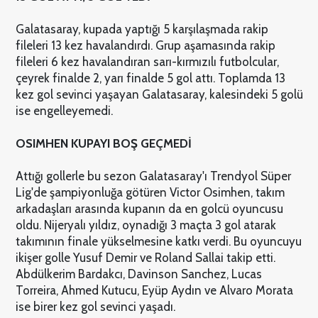
Galatasaray, kupada yaptığı 5 karşılaşmada rakip
fileleri 13 kez havalandırdı. Grup aşamasında rakip
fileleri 6 kez havalandıran sarı-kırmızılı futbolcular,
çeyrek finalde 2, yarı finalde 5 gol attı. Toplamda 13
kez gol sevinci yaşayan Galatasaray, kalesindeki 5 golü
ise engelleyemedi.
OSIMHEN KUPAYI BOŞ GEÇMEDİ
Attığı gollerle bu sezon Galatasaray'ı Trendyol Süper
Lig'de şampiyonluğa götüren Victor Osimhen, takım
arkadaşları arasında kupanın da en golcü oyuncusu
oldu. Nijeryalı yıldız, oynadığı 3 maçta 3 gol atarak
takımının finale yükselmesine katkı verdi. Bu oyuncuyu
ikişer golle Yusuf Demir ve Roland Sallai takip etti.
Abdülkerim Bardakcı, Davinson Sanchez, Lucas
Torreira, Ahmed Kutucu, Eyüp Aydın ve Alvaro Morata
ise birer kez gol sevinci yaşadı.