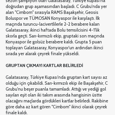
sezon şampiyon olan Galatasaray, Türkiye Kupası'na
doğrudan grup aşamasından başladı. C Grubu'nda yer
alan "Cimbom" sırasıyla RAMS Başakşehir, Geosis
Boluspor ve TÜMOSAN Konyaspor ile karşılaştı. İlk
maçında turuncu-lacivertlilerle 2-2 berabere kalan
Galatasaray, ikinci haftada Bolu temsilcisini 4-1'lik
skorla geçti. Sarı-kırmızılı ekip, gruptaki son maçında
Konyaspor ile golsüz berabere kaldı. Grupta 5 puan
toplayan Galatasaray, Konyaspor'un ardından ikinci
sırada yer alarak çeyrek finale yükseldi.
GRUPTAN ÇIKMAYI KARTLAR BELİRLEDİ
Galatasaray, Türkiye Kupası'nda gruptan kart sayısı az
olduğu için çıkabildi. Sarı-kırmızılı ekip ile Başakşehir, C
Grubu'nu beşer puanla tamamladı. Attığı ve yediği gol
sayıları eşit olan iki takım arasında hangisinin üstte
olacağını maçlarda gördükleri kartlar belirledi. Rakibine
göre daha az kart gören "Cimbom" ikinci olarak çeyrek
finale kaldı.