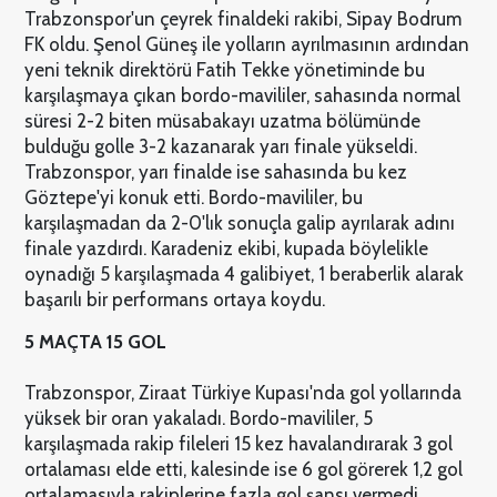
Trabzonspor'un çeyrek finaldeki rakibi, Sipay Bodrum
FK oldu. Şenol Güneş ile yolların ayrılmasının ardından
yeni teknik direktörü Fatih Tekke yönetiminde bu
karşılaşmaya çıkan bordo-mavililer, sahasında normal
süresi 2-2 biten müsabakayı uzatma bölümünde
bulduğu golle 3-2 kazanarak yarı finale yükseldi.
Trabzonspor, yarı finalde ise sahasında bu kez
Göztepe'yi konuk etti. Bordo-mavililer, bu
karşılaşmadan da 2-0'lık sonuçla galip ayrılarak adını
finale yazdırdı. Karadeniz ekibi, kupada böylelikle
oynadığı 5 karşılaşmada 4 galibiyet, 1 beraberlik alarak
başarılı bir performans ortaya koydu.
5 MAÇTA 15 GOL
Trabzonspor, Ziraat Türkiye Kupası'nda gol yollarında
yüksek bir oran yakaladı. Bordo-mavililer, 5
karşılaşmada rakip fileleri 15 kez havalandırarak 3 gol
ortalaması elde etti, kalesinde ise 6 gol görerek 1,2 gol
ortalamasıyla rakiplerine fazla gol şansı vermedi.