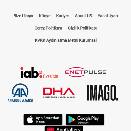
Bize Ulaşın
Künye
Kariyer
About US
Yasal Uyarı
Çerez Politikası
Gizlilik Politikası
KVKK Aydınlatma Metni Kurumsal