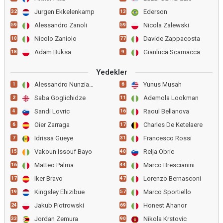
Jurgen Ekkelenkamp
Ederson
32
13
Alessandro Zanoli
Nicola Zalewski
59
59
Nicolo Zaniolo
Davide Zappacosta
10
77
Adam Buksa
Gianluca Scamacca
18
9
Yedekler
Alessandro Nunziante
Yunus Musah
1
6
Saba Goglichidze
Ademola Lookman
2
11
Sandi Lovric
Raoul Bellanova
4
16
Oier Zarraga
Charles De Ketelaere
6
17
Idrissa Gueye
Francesco Rossi
7
31
Vakoun Issouf Bayo
Relja Obric
15
40
Matteo Palma
Marco Brescianini
16
44
Iker Bravo
Lorenzo Bernasconi
17
47
Kingsley Ehizibue
Marco Sportiello
19
57
Jakub Piotrowski
Honest Ahanor
24
69
Jordan Zemura
Nikola Krstovic
33
90