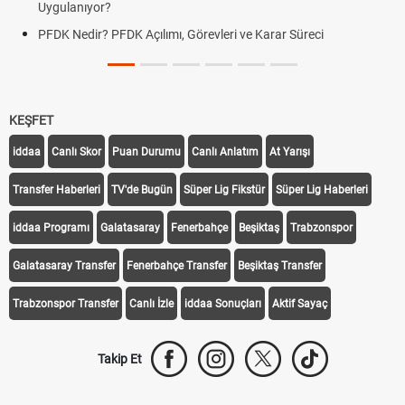
Uygulanıyor?
PFDK Nedir? PFDK Açılımı, Görevleri ve Karar Süreci
KEŞFET
iddaa
Canlı Skor
Puan Durumu
Canlı Anlatım
At Yarışı
Transfer Haberleri
TV'de Bugün
Süper Lig Fikstür
Süper Lig Haberleri
iddaa Programı
Galatasaray
Fenerbahçe
Beşiktaş
Trabzonspor
Galatasaray Transfer
Fenerbahçe Transfer
Beşiktaş Transfer
Trabzonspor Transfer
Canlı İzle
iddaa Sonuçları
Aktif Sayaç
Takip Et