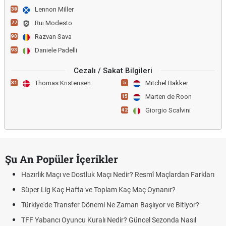
Lennon Miller
38
Rui Modesto
77
Razvan Sava
90
Daniele Padelli
93
Cezalı / Sakat Bilgileri
Thomas Kristensen
Mitchel Bakker
31
5
Marten de Roon
15
Giorgio Scalvini
42
Şu An Popüler İçerikler
Hazırlık Maçı ve Dostluk Maçı Nedir? Resmî Maçlardan Farkları
Süper Lig Kaç Hafta ve Toplam Kaç Maç Oynanır?
Türkiye'de Transfer Dönemi Ne Zaman Başlıyor ve Bitiyor?
TFF Yabancı Oyuncu Kuralı Nedir? Güncel Sezonda Nasıl