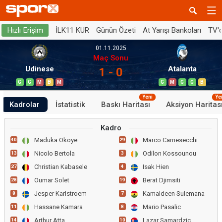
İLK11 KUR
Günün Özeti
At Yarışı Bankoları
TV'
Hızlı Erişim
01.11.2025
Maç Sonu
Udinese
Atalanta
1 - 0
G
G
M
B
M
G
M
G
G
B
Yeni
Ye
Kadrolar
İstatistik
Baskı Haritası
Aksiyon Haritas
Kadro
Maduka Okoye
Marco Carnesecchi
40
29
Nicolo Bertola
Odilon Kossounou
13
3
Christian Kabasele
Isak Hien
27
4
Oumar Solet
Berat Djimsiti
28
19
Jesper Karlstroem
Kamaldeen Sulemana
8
7
Hassane Kamara
Mario Pasalic
11
8
Arthur Atta
Lazar Samardzic
14
10