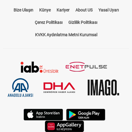
Bize Ulaşın
Künye
Kariyer
About US
Yasal Uyarı
Çerez Politikası
Gizlilik Politikası
KVKK Aydınlatma Metni Kurumsal