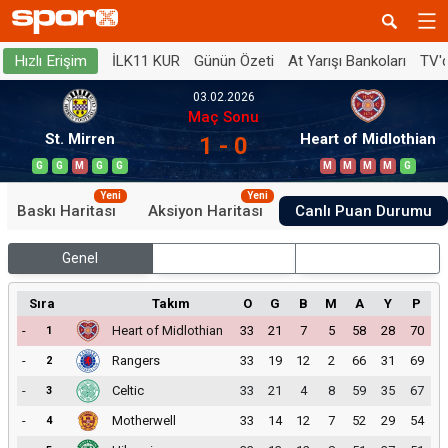
İLK11 KUR
Günün Özeti
At Yarışı Bankoları
TV'
Hızlı Erişim
03.02.2026
Maç Sonu
St. Mirren
Heart of Midlothian
1 - 0
G
G
M
G
G
M
M
M
M
G
Yeni
Yeni
Baskı Haritası
Aksiyon Haritası
Canlı Puan Durumu
Genel
İç Saha
Dış Saha
Sıra
Takım
O
G
B
M
A
Y
P
-
Heart of Midlothian
33
21
7
5
58
28
70
1
-
Rangers
33
19
12
2
66
31
69
2
-
Celtic
33
21
4
8
59
35
67
3
-
Motherwell
33
14
12
7
52
29
54
4