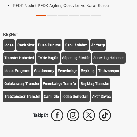
PFDK Nedir? PFDK Açılımı, Görevleri ve Karar Süreci
KEŞFET
iddaa
Canlı Skor
Puan Durumu
Canlı Anlatım
At Yarışı
Transfer Haberleri
TV'de Bugün
Süper Lig Fikstür
Süper Lig Haberleri
iddaa Programı
Galatasaray
Fenerbahçe
Beşiktaş
Trabzonspor
Galatasaray Transfer
Fenerbahçe Transfer
Beşiktaş Transfer
Trabzonspor Transfer
Canlı İzle
iddaa Sonuçları
Aktif Sayaç
Takip Et