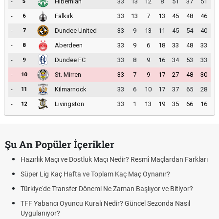
-
Hibernian
33
13
12
8
51
37
51
5
-
Falkirk
33
13
7
13
45
48
46
6
-
Dundee United
33
9
13
11
45
54
40
7
-
Aberdeen
33
9
6
18
33
48
33
8
-
Dundee FC
33
8
9
16
34
53
33
9
-
St. Mirren
33
7
9
17
27
48
30
10
-
Kilmarnock
33
6
10
17
37
65
28
11
-
Livingston
33
1
13
19
35
66
16
12
Şu An Popüler İçerikler
Hazırlık Maçı ve Dostluk Maçı Nedir? Resmî Maçlardan Farkları
Süper Lig Kaç Hafta ve Toplam Kaç Maç Oynanır?
Türkiye'de Transfer Dönemi Ne Zaman Başlıyor ve Bitiyor?
TFF Yabancı Oyuncu Kuralı Nedir? Güncel Sezonda Nasıl
Uygulanıyor?