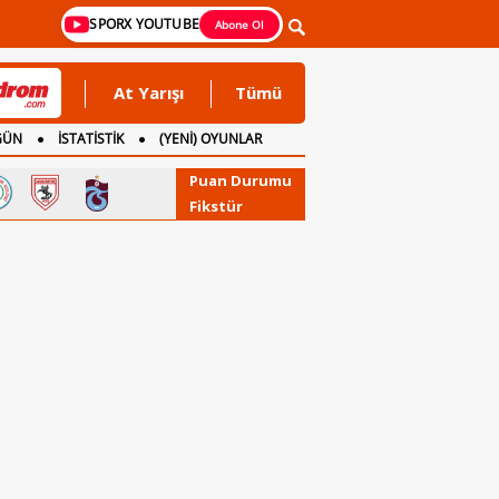
SPORX YOUTUBE
Abone Ol
At Yarışı
Tümü
GÜN
İSTATİSTİK
(YENİ) OYUNLAR
Puan Durumu
Fikstür