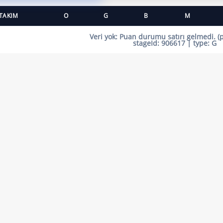
TAKIM
O
G
B
M
Veri yok:
Puan durumu satırı gelmedi. (
stageId:
906617
| type:
G