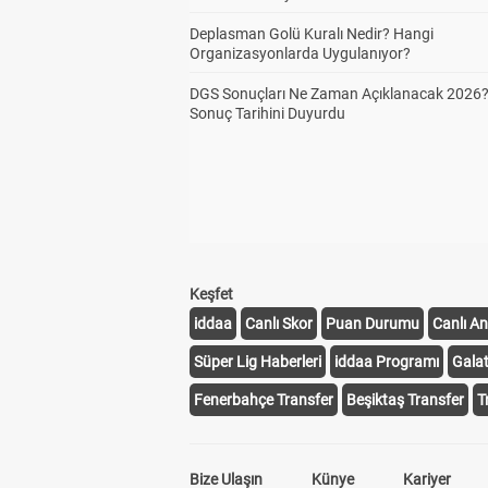
Deplasman Golü Kuralı Nedir? Hangi
Organizasyonlarda Uygulanıyor?
DGS Sonuçları Ne Zaman Açıklanacak 2026
Sonuç Tarihini Duyurdu
Keşfet
iddaa
Canlı Skor
Puan Durumu
Canlı An
Süper Lig Haberleri
iddaa Programı
Gala
Fenerbahçe Transfer
Beşiktaş Transfer
T
Bize Ulaşın
Künye
Kariyer