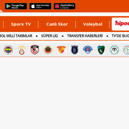
Sporx TV
Canlı Skor
Voleybol
OL MİLLİ TAKIMLAR
SÜPER LİG
TRANSFER HABERLERİ
TV'DE BU