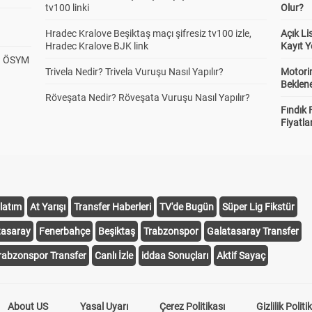
tv100 linki
Olur?
Hradec Kralove Beşiktaş maçı şifresiz tv100 izle,
Açık L
Hradec Kralove BJK link
Kayıt Y
? ÖSYM
Trivela Nedir? Trivela Vuruşu Nasıl Yapılır?
Motorin
Beklene
Röveşata Nedir? Röveşata Vuruşu Nasıl Yapılır?
Fındık 
Fiyatla
latım
At Yarışı
Transfer Haberleri
TV'de Bugün
Süper Lig Fikstür
tasaray
Fenerbahçe
Beşiktaş
Trabzonspor
Galatasaray Transfer
rabzonspor Transfer
Canlı İzle
iddaa Sonuçları
Aktif Sayaç
About US
Yasal Uyarı
Çerez Politikası
Gizlilik Politi