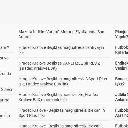
Mazota İndirim Var mı? Motorin Fiyatlarında Son
Plonjon
Durum
Yapılır
anır?
Hradec Kralove Beşiktaş maçı şifresiz canlı yayın
Futbold
izle
Kriterle
or ve
Hradec Kralove Beşiktaş CANLI İZLE ŞİFRESİZ
Endire
(Hradec Kralove BJK)
Verilir?
ezonda
Hradec Kralove Beşiktaş maçı şifresiz S Sport Plus
Bonserv
izle, Hradec Kralove BJK link
İşler?
 Süreci
Hradec Kralove Beşiktaş ücretsiz izle, Hradec
Jübile
Kralove BJK maçı canlı linki
Anlama
ar Ne
Hradec Kralove - Beşiktaş maçı şifresiz izle canlı S
Futbold
Sport Plus linki
Arasınd
amları
Hradec Kralove - Beşiktaş maçı şifresiz izle canlı
Futbol