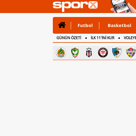
Futbol
Basketbol
GÜNÜN ÖZETİ
İLK 11'İNİ KUR
VOLEYB
CANLI ANLATIM
İNGİLTERE