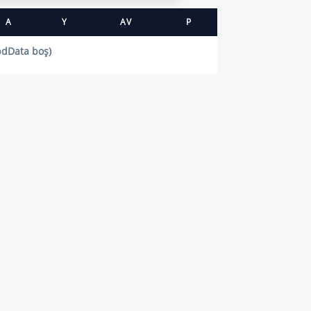
A
Y
AV
P
pdData boş)