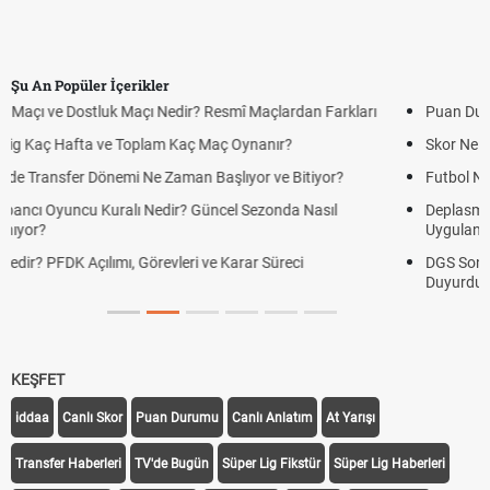
Şu An Popüler İçerikler
Puan Durumunda AG, OM ve Diğer Kısaltmalar Ne Anlama Gelir?
Skor Ne Demek? Sporda Skor ve Sonuç Kavramları
Futbol Nasıl Oynanır? Temel Futbol Kuralları
Deplasman Golü Kuralı Nedir? Hangi Organizasyonlarda
Uygulanıyor?
DGS Sonuçları Ne Zaman Açıklanacak 2026? ÖSYM Sonuç Tarihini
Duyurdu
KEŞFET
iddaa
Canlı Skor
Puan Durumu
Canlı Anlatım
At Yarışı
Transfer Haberleri
TV'de Bugün
Süper Lig Fikstür
Süper Lig Haberleri