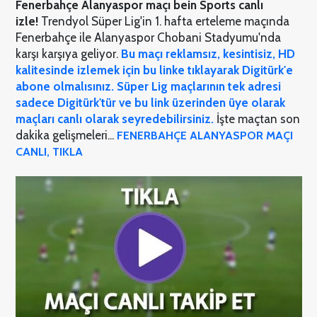
Fenerbahçe Alanyaspor maçı bein Sports canlı
izle!
Trendyol Süper Lig'in 1. hafta erteleme maçında
Fenerbahçe ile Alanyaspor Chobani Stadyumu'nda
karşı karşıya geliyor.
Bu maçı reklamsız, kesintisiz, HD
kalitesinde izlemek için bu linke tıklayarak Digitürk'e
abone olmalısınız. Süper Lig maçlarının tek adresi
sadece Digitürk'tür ve bu link üzerinden üye olarak
maçları canlı olarak seyredebilirsiniz.
İşte maçtan son
dakika gelişmeleri...
FENERBAHÇE ALANYASPOR MAÇI
CANLI, TIKLA