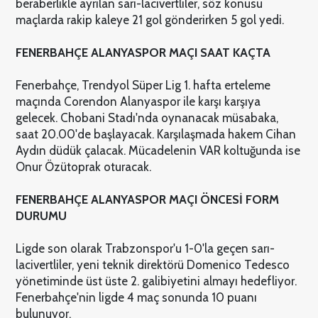
beraberlikle ayrılan sarı-lacivertliler, söz konusu
maçlarda rakip kaleye 21 gol gönderirken 5 gol yedi.
FENERBAHÇE ALANYASPOR MAÇI SAAT KAÇTA
Fenerbahçe, Trendyol Süper Lig 1. hafta erteleme
maçında Corendon Alanyaspor ile karşı karşıya
gelecek. Chobani Stadı'nda oynanacak müsabaka,
saat 20.00'de başlayacak. Karşılaşmada hakem Cihan
Aydın düdük çalacak. Mücadelenin VAR koltuğunda ise
Onur Özütoprak oturacak.
FENERBAHÇE ALANYASPOR MAÇI ÖNCESİ FORM
DURUMU
Ligde son olarak Trabzonspor'u 1-0'la geçen sarı-
lacivertliler, yeni teknik direktörü Domenico Tedesco
yönetiminde üst üste 2. galibiyetini almayı hedefliyor.
Fenerbahçe'nin ligde 4 maç sonunda 10 puanı
bulunuyor.