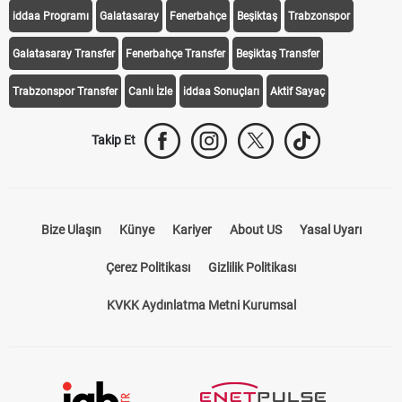
iddaa Programı
Galatasaray
Fenerbahçe
Beşiktaş
Trabzonspor
Galatasaray Transfer
Fenerbahçe Transfer
Beşiktaş Transfer
Trabzonspor Transfer
Canlı İzle
iddaa Sonuçları
Aktif Sayaç
Takip Et
Bize Ulaşın
Künye
Kariyer
About US
Yasal Uyarı
Çerez Politikası
Gizlilik Politikası
KVKK Aydınlatma Metni Kurumsal