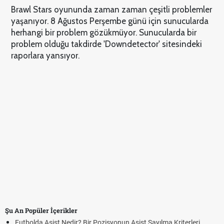
Brawl Stars oyununda zaman zaman çeşitli problemler
yaşanıyor. 8 Ağustos Perşembe günü için sunucularda
herhangi bir problem gözükmüyor. Sunucularda bir
problem olduğu takdirde 'Downdetector' sitesindeki
raporlara yansıyor.
Şu An Popüler İçerikler
Futbolda Asist Nedir? Bir Pozisyonun Asist Sayılma Kriterleri
Fut