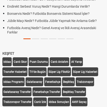
Endirekt Serbest Vuruş Nedir? Hangi Durumlarda Verilir?
Açı
ve Y
Bonservis Nedir? Futbolda Bonservis Sistemi Nasıl İşler?
DGS
Jübile Maçı Nedir? Futbolda Jübile Yapmak Ne Anlama Gelir?
Duy
Futbolda Averaj Nedir? Genel Averaj ve İkili Averaj Arasındaki
Mot
Farklar
Tari
Fın
Old
KEŞFET
iddaa
Canlı Skor
Puan Durumu
Canlı Anlatım
At Yarışı
Transfer Haberleri
TV'de Bugün
Süper Lig Fikstür
Süper Lig Haberleri
iddaa Programı
Galatasaray
Fenerbahçe
Beşiktaş
Trabzonspor
Galatasaray Transfer
Fenerbahçe Transfer
Beşiktaş Transfer