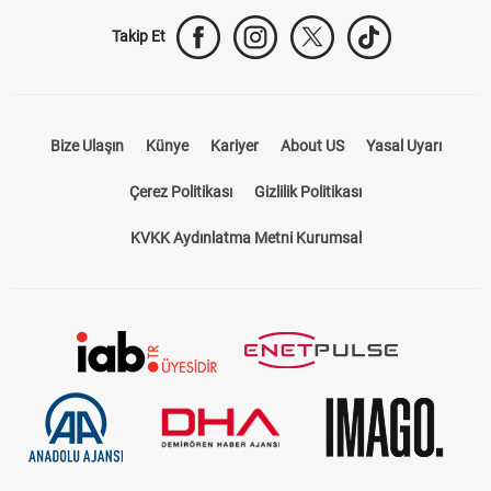
Trabzonspor Transfer
Canlı İzle
iddaa Sonuçları
Aktif Sayaç
Takip Et
Bize Ulaşın
Künye
Kariyer
About US
Yasal Uyarı
Çerez Politikası
Gizlilik Politikası
KVKK Aydınlatma Metni Kurumsal