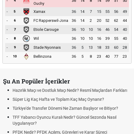
-
36
14
8
14
59
51
50
4
Ouchy
-
Xamax
36
14
7
15
55
56
49
5
-
FC Rapperswil-Jona
36
14
2
20
52
62
44
6
-
Etiole Carouge
36
10
10
16
46
54
40
7
-
Wil
36
10
10
16
39
55
40
8
-
Stade Nyonnais
36
5
13
18
33
60
28
9
-
Bellinzona
36
5
8
23
40
77
23
10
Şu An Popüler İçerikler
Hazırlık Maçı ve Dostluk Maçı Nedir? Resmî Maçlardan Farkları
Süper Lig Kaç Hafta ve Toplam Kaç Maç Oynanır?
Türkiye'de Transfer Dönemi Ne Zaman Başlıyor ve Bitiyor?
TFF Yabancı Oyuncu Kuralı Nedir? Güncel Sezonda Nasıl
Uygulanıyor?
PFDK Nedir? PFDK Açılımı, Görevleri ve Karar Süreci