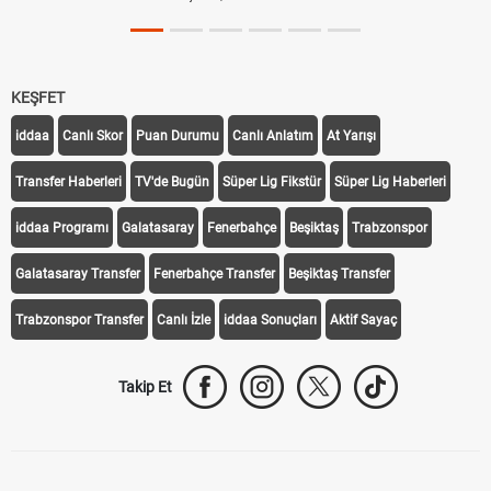
KEŞFET
iddaa
Canlı Skor
Puan Durumu
Canlı Anlatım
At Yarışı
Transfer Haberleri
TV'de Bugün
Süper Lig Fikstür
Süper Lig Haberleri
iddaa Programı
Galatasaray
Fenerbahçe
Beşiktaş
Trabzonspor
Galatasaray Transfer
Fenerbahçe Transfer
Beşiktaş Transfer
Trabzonspor Transfer
Canlı İzle
iddaa Sonuçları
Aktif Sayaç
Takip Et