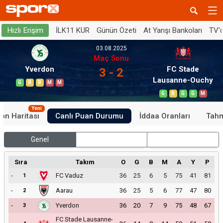
İLK11 KUR
Günün Özeti
At Yarışı Bankoları
TV'
Hızlı Erişim
03.08.2025
Maç Sonu
Yverdon
FC Stade
3 - 2
Lausanne-Ouchy
G
B
B
M
M
G
B
G
G
M
Yeni
on Haritası
Canlı Puan Durumu
İddaa Oranları
Tahm
Genel
İç Saha
Dış Saha
Sıra
Takım
O
G
B
M
A
Y
P
-
FC Vaduz
36
25
6
5
75
41
81
1
-
Aarau
36
25
5
6
77
47
80
2
-
Yverdon
36
20
7
9
75
48
67
3
FC Stade Lausanne-