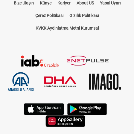
Bize Ulaşın
Künye
Kariyer
About US
Yasal Uyarı
Çerez Politikası
Gizlilik Politikası
KVKK Aydınlatma Metni Kurumsal