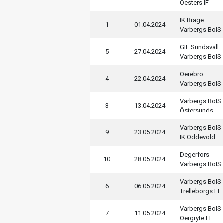
Oesters IF
IK Brage
1
01.04.2024
Varbergs BoIS
GIF Sundsvall
5
27.04.2024
Varbergs BoIS
Oerebro
4
22.04.2024
Varbergs BoIS
Varbergs BoIS
3
13.04.2024
Östersunds
Varbergs BoIS
9
23.05.2024
IK Oddevold
Degerfors
10
28.05.2024
Varbergs BoIS
Varbergs BoIS
6
06.05.2024
Trelleborgs FF
Varbergs BoIS
7
11.05.2024
Oergryte FF