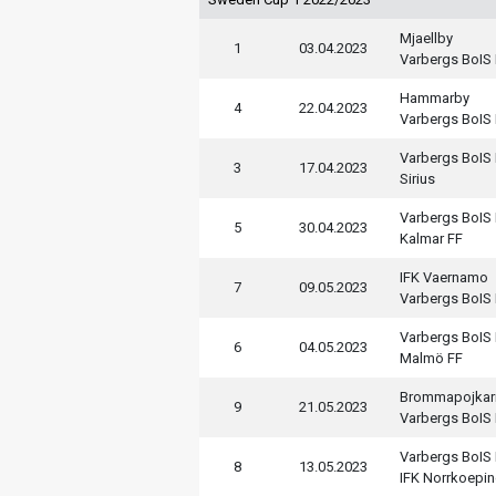
Mjaellby
1
03.04.2023
Varbergs BoIS
Hammarby
4
22.04.2023
Varbergs BoIS
Varbergs BoIS
3
17.04.2023
Sirius
Varbergs BoIS
5
30.04.2023
Kalmar FF
IFK Vaernamo
7
09.05.2023
Varbergs BoIS
Varbergs BoIS
6
04.05.2023
Malmö FF
Brommapojkar
9
21.05.2023
Varbergs BoIS
Varbergs BoIS
8
13.05.2023
IFK Norrkoepi