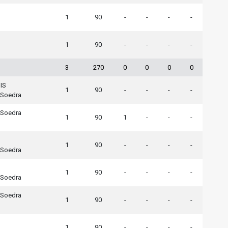
1
90
-
-
-
-
1
90
-
-
-
-
3
270
0
0
0
0
IS
1
90
-
-
-
-
 Soedra
 Soedra
1
90
1
-
-
-
1
90
-
-
-
-
 Soedra
1
90
-
-
-
-
 Soedra
 Soedra
1
90
-
-
-
-
1
90
-
-
-
-