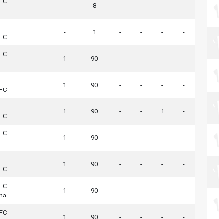
 FC
-
8
-
-
-
-
-
1
-
-
-
-
 FC
 FC
1
90
-
-
-
-
1
90
-
-
-
-
 FC
1
90
-
-
1
-
 FC
 FC
1
90
-
-
-
-
1
90
-
-
-
-
 FC
 FC
1
90
-
-
-
-
na
 FC
1
90
-
-
-
-