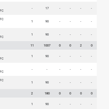
-
17
-
-
-
-
 FC
 FC
1
90
-
-
-
-
1
90
-
-
-
-
 FC
11
1007
0
0
2
0
1
90
-
-
-
-
 FC
-
-
-
-
-
-
 FC
 FC
1
90
-
-
-
-
2
180
0
0
0
0
1
90
-
-
-
-