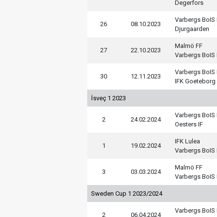
Degerfors
Varbergs BoIS
26
08.10.2023
Djurgaarden
Malmö FF
27
22.10.2023
Varbergs BoIS
Varbergs BoIS
30
12.11.2023
IFK Goeteborg
İsveç 1 2023
Varbergs BoIS
2
24.02.2024
Oesters IF
IFK Lulea
1
19.02.2024
Varbergs BoIS
Malmö FF
3
03.03.2024
Varbergs BoIS
Sweden Cup 1 2023/2024
Varbergs BoIS
2
06.04.2024