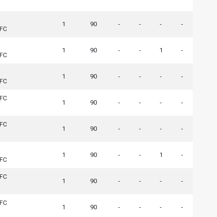
1
90
-
-
-
-
 FC
1
90
-
-
1
-
 FC
1
90
-
-
-
-
 FC
 FC
1
90
-
-
-
-
 FC
1
90
-
-
-
-
1
90
-
-
1
-
 FC
 FC
1
90
-
-
-
-
 FC
1
90
-
-
-
-