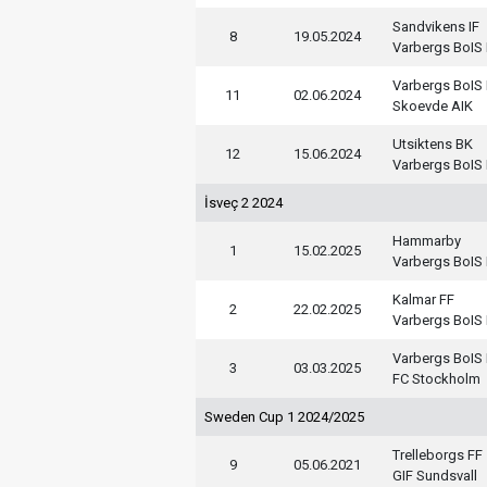
Sandvikens IF
8
19.05.2024
Varbergs BoIS
Varbergs BoIS
11
02.06.2024
Skoevde AIK
Utsiktens BK
12
15.06.2024
Varbergs BoIS
İsveç 2 2024
Hammarby
1
15.02.2025
Varbergs BoIS
Kalmar FF
2
22.02.2025
Varbergs BoIS
Varbergs BoIS
3
03.03.2025
FC Stockholm
Sweden Cup 1 2024/2025
Trelleborgs FF
9
05.06.2021
GIF Sundsvall