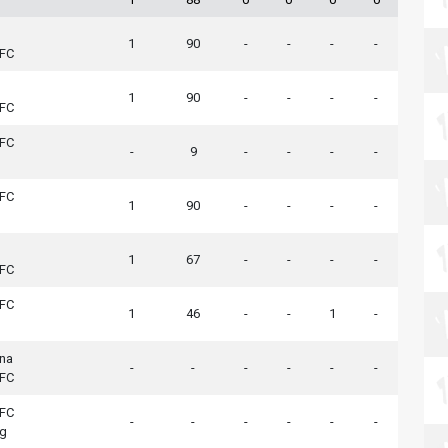
1
90
-
-
-
-
 FC
1
90
-
-
-
-
 FC
 FC
-
9
-
-
-
-
 FC
1
90
-
-
-
-
1
67
-
-
-
-
 FC
 FC
1
46
-
-
1
-
na
-
-
-
-
-
-
 FC
 FC
-
-
-
-
-
-
ng