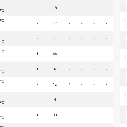
-
18
-
-
-
-
 FC
 FC
-
17
-
-
-
-
-
-
-
-
-
-
 FC
 FC
1
66
-
-
-
-
1
82
-
-
-
-
 FC
 FC
-
12
1
-
-
-
-
4
-
-
-
-
 FC
1
90
-
-
-
-
 FC