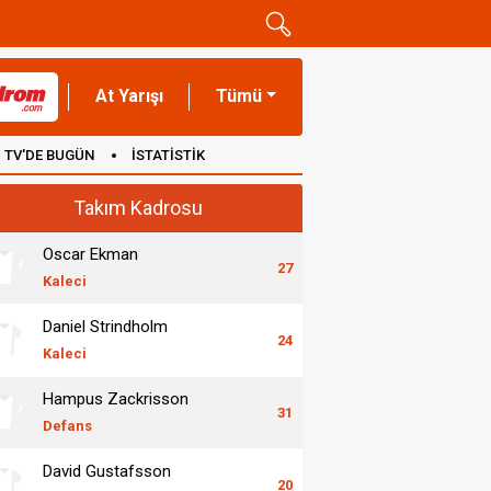
At Yarışı
Tümü
TV'DE BUGÜN
İSTATİSTİK
Takım Kadrosu
Oscar Ekman
27
Kaleci
Daniel Strindholm
24
Kaleci
Hampus Zackrisson
31
Defans
David Gustafsson
20