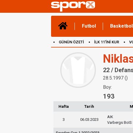
Futbol
Basketbol
GÜNÜN ÖZETİ
İLK 11'İNİ KUR
V
(YENİ) OYUNLAR
CANLI ANLATIM
Nikla
22 / Defan
28.5.1997 ()
Boy:
193
Hafta
Tarih
M
AIK
3
06.03.2023
Varbergs BoIS
Sweden Cup 1 2022/2023