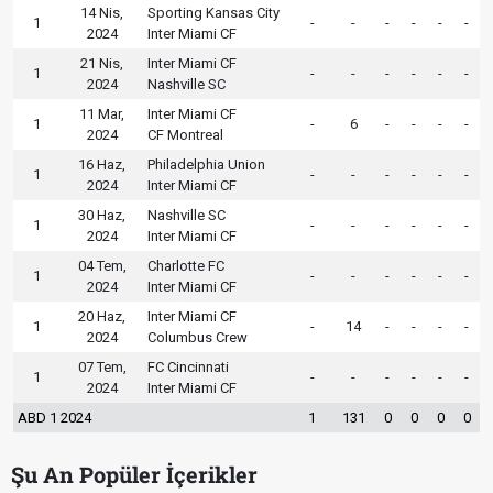
14 Nis,
Sporting Kansas City
1
-
-
-
-
-
-
2024
Inter Miami CF
21 Nis,
Inter Miami CF
1
-
-
-
-
-
-
2024
Nashville SC
11 Mar,
Inter Miami CF
1
-
6
-
-
-
-
2024
CF Montreal
16 Haz,
Philadelphia Union
1
-
-
-
-
-
-
2024
Inter Miami CF
30 Haz,
Nashville SC
1
-
-
-
-
-
-
2024
Inter Miami CF
04 Tem,
Charlotte FC
1
-
-
-
-
-
-
2024
Inter Miami CF
20 Haz,
Inter Miami CF
1
-
14
-
-
-
-
2024
Columbus Crew
07 Tem,
FC Cincinnati
1
-
-
-
-
-
-
2024
Inter Miami CF
ABD 1 2024
1
131
0
0
0
0
Şu An Popüler İçerikler