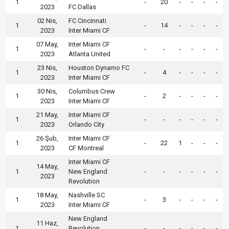
1
-
20
-
-
-
-
2023
FC Dallas
02 Nis,
FC Cincinnati
1
-
14
-
-
-
-
2023
Inter Miami CF
07 May,
Inter Miami CF
1
-
-
-
-
-
-
2023
Atlanta United
23 Nis,
Houston Dynamo FC
1
-
4
-
-
-
-
2023
Inter Miami CF
30 Nis,
Columbus Crew
1
-
2
-
-
-
-
2023
Inter Miami CF
21 May,
Inter Miami CF
1
-
-
-
-
-
-
2023
Orlando City
26 Şub,
Inter Miami CF
1
-
22
1
-
-
-
2023
CF Montreal
Inter Miami CF
14 May,
1
New England
-
-
-
-
-
-
2023
Revolution
18 May,
Nashville SC
1
-
3
-
-
-
-
2023
Inter Miami CF
New England
11 Haz,
1
Revolution
-
-
-
-
-
-