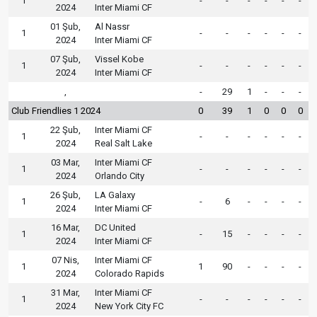
1
-
-
-
-
-
-
2024
Inter Miami CF
01 Şub,
Al Nassr
1
-
-
-
-
-
-
2024
Inter Miami CF
07 Şub,
Vissel Kobe
1
-
-
-
-
-
-
2024
Inter Miami CF
,
-
29
1
-
-
-
Club Friendlies 1 2024
0
39
1
0
0
0
22 Şub,
Inter Miami CF
1
-
-
-
-
-
-
2024
Real Salt Lake
03 Mar,
Inter Miami CF
1
-
-
-
-
-
-
2024
Orlando City
26 Şub,
LA Galaxy
1
-
6
-
-
-
-
2024
Inter Miami CF
16 Mar,
DC United
1
-
15
-
-
-
-
2024
Inter Miami CF
07 Nis,
Inter Miami CF
1
1
90
-
-
-
-
2024
Colorado Rapids
31 Mar,
Inter Miami CF
1
-
-
-
-
-
-
2024
New York City FC