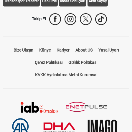
Trabzonspor Transfer
Canlı İzle
iddaa Sonuçları
Aktif Sayaç
Takip Et
Bize Ulaşın
Künye
Kariyer
About US
Yasal Uyarı
Çerez Politikası
Gizlilik Politikası
KVKK Aydınlatma Metni Kurumsal