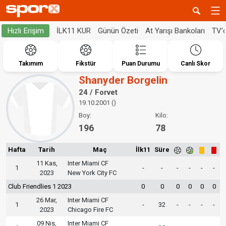
İLK11 KUR
Günün Özeti
At Yarışı Bankoları
TV'
Hızlı Erişim
Takımım
Fikstür
Puan Durumu
Canlı Skor
Shanyder Borgelin
24 / Forvet
19.10.2001 ()
Boy:
Kilo:
196
78
Hafta
Tarih
Maç
İlk11
Süre
11 Kas,
Inter Miami CF
1
-
-
-
-
-
-
2023
New York City FC
Club Friendlies 1 2023
0
0
0
0
0
0
26 Mar,
Inter Miami CF
1
-
32
-
-
-
-
2023
Chicago Fire FC
09 Nis,
Inter Miami CF