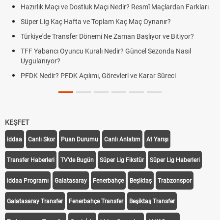
Hazırlık Maçı ve Dostluk Maçı Nedir? Resmî Maçlardan Farkları
Süper Lig Kaç Hafta ve Toplam Kaç Maç Oynanır?
Türkiye'de Transfer Dönemi Ne Zaman Başlıyor ve Bitiyor?
TFF Yabancı Oyuncu Kuralı Nedir? Güncel Sezonda Nasıl
Uygulanıyor?
PFDK Nedir? PFDK Açılımı, Görevleri ve Karar Süreci
KEŞFET
iddaa
Canlı Skor
Puan Durumu
Canlı Anlatım
At Yarışı
Transfer Haberleri
TV'de Bugün
Süper Lig Fikstür
Süper Lig Haberleri
iddaa Programı
Galatasaray
Fenerbahçe
Beşiktaş
Trabzonspor
Galatasaray Transfer
Fenerbahçe Transfer
Beşiktaş Transfer