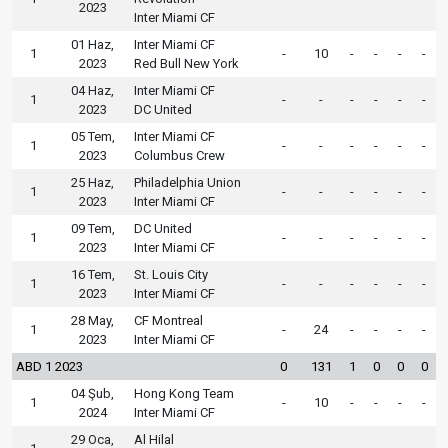
2023
Inter Miami CF
01 Haz,
Inter Miami CF
1
-
10
-
-
-
-
2023
Red Bull New York
04 Haz,
Inter Miami CF
1
-
-
-
-
-
-
2023
DC United
05 Tem,
Inter Miami CF
1
-
-
-
-
-
-
2023
Columbus Crew
25 Haz,
Philadelphia Union
1
-
-
-
-
-
-
2023
Inter Miami CF
09 Tem,
DC United
1
-
-
-
-
-
-
2023
Inter Miami CF
16 Tem,
St. Louis City
1
-
-
-
-
-
-
2023
Inter Miami CF
28 May,
CF Montreal
1
-
24
-
-
-
-
2023
Inter Miami CF
ABD 1 2023
0
131
1
0
0
0
04 Şub,
Hong Kong Team
1
-
10
-
-
-
-
2024
Inter Miami CF
29 Oca,
Al Hilal