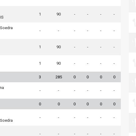
1
90
-
-
-
-
IS
 Soedra
-
-
-
-
-
-
1
90
-
-
-
-
1
90
-
-
-
-
3
285
0
0
0
0
na
-
-
-
-
-
-
0
0
0
0
0
0
-
-
-
-
-
-
 Soedra
-
-
-
-
-
-