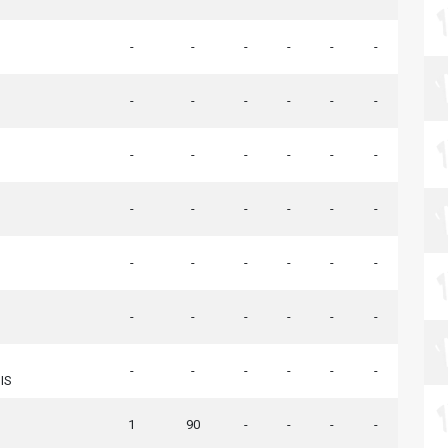
-
-
-
-
-
-
-
-
-
-
-
-
-
-
-
-
-
-
-
-
-
-
-
-
-
-
-
-
-
-
-
-
-
-
-
-
-
-
-
-
-
-
IS
1
90
-
-
-
-