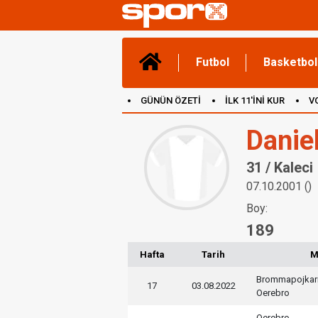
Futbol
Basketbol
GÜNÜN ÖZETİ
İLK 11'İNİ KUR
V
(YENİ) OYUNLAR
CANLI ANLATIM
Danie
31 / Kaleci
07.10.2001 ()
Boy:
189
Hafta
Tarih
M
Brommapojkar
17
03.08.2022
Oerebro
Oerebro