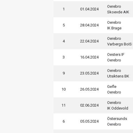
Oerebro
1
01.04.2024
Skoevde AIK
Oerebro
5
28.04.2024
IK Brage
Oerebro
4
22.04.2024
Varbergs BoIS
Oesters IF
3
16.04.2024
Oerebro
Oerebro
9
23.05.2024
Utsiktens BK
Gefle
10
26.05.2024
Oerebro
Oerebro
11
02.06.2024
IK Oddevold
Östersunds
6
05.05.2024
Oerebro