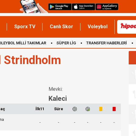
Sporx TV
Canlı Skor
Voleybol
OLEYBOL MİLLİ TAKIMLAR
SÜPER LİG
TRANSFER HABERLERİ
İNGİLTERE
l Strindholm
Mevki:
Kaleci
aç
İlk11
Süre
na
-
-
-
-
-
-