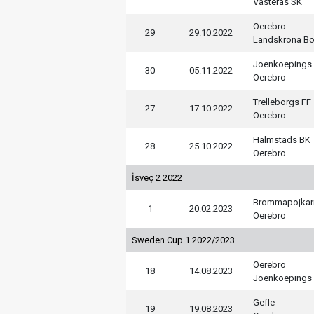
Vasteras SK
Oerebro
29
29.10.2022
Landskrona Bo
Joenkoepings
30
05.11.2022
Oerebro
Trelleborgs FF
27
17.10.2022
Oerebro
Halmstads BK
28
25.10.2022
Oerebro
İsveç 2 2022
Brommapojkar
1
20.02.2023
Oerebro
Sweden Cup 1 2022/2023
Oerebro
18
14.08.2023
Joenkoepings
Gefle
19
19.08.2023