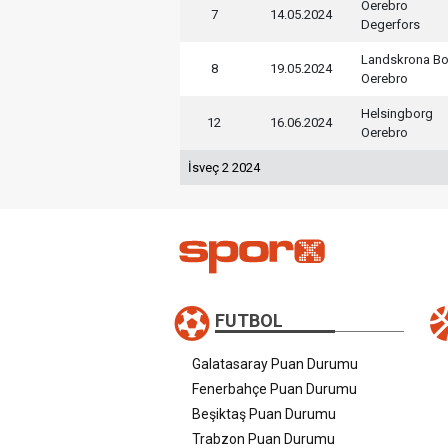
Oerebro
7
14.05.2024
Degerfors
Landskrona Bo
8
19.05.2024
Oerebro
Helsingborg
12
16.06.2024
Oerebro
İsveç 2 2024
FUTBOL
Galatasaray Puan Durumu
Fenerbahçe Puan Durumu
Beşiktaş Puan Durumu
Trabzon Puan Durumu