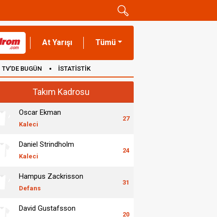
At Yarışı
Tümü
TV'DE BUGÜN
İSTATİSTİK
Takım Kadrosu
Oscar Ekman
27
Kaleci
Daniel Strindholm
24
Kaleci
Hampus Zackrisson
31
Defans
David Gustafsson
20