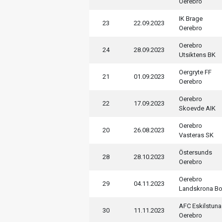
Oerebro
IK Brage
23
22.09.2023
Oerebro
Oerebro
24
28.09.2023
Utsiktens BK
Oergryte FF
21
01.09.2023
Oerebro
Oerebro
22
17.09.2023
Skoevde AIK
Oerebro
20
26.08.2023
Vasteras SK
Östersunds
28
28.10.2023
Oerebro
Oerebro
29
04.11.2023
Landskrona Bo
AFC Eskilstuna
30
11.11.2023
Oerebro