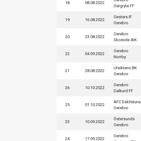
18
08.08.2022
Oergryte FF
Oesters IF
19
16.08.2022
Oerebro
Oerebro
20
23.08.2022
Skoevde AIK
Oerebro
22
04.09.2022
Norrby
Utsiktens BK
21
28.08.2022
Oerebro
Oerebro
26
10.10.2022
Dalkurd FF
AFC Eskilstuna
25
01.10.2022
Oerebro
Östersunds
23
10.09.2022
Oerebro
Oerebro
24
17.09.2022