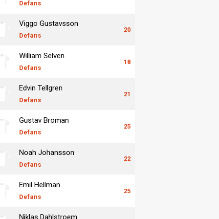
Defans
Viggo Gustavsson
20
Defans
William Selven
18
Defans
Edvin Tellgren
21
Defans
Gustav Broman
25
Defans
Noah Johansson
22
Defans
Emil Hellman
25
Defans
Niklas Dahlstroem