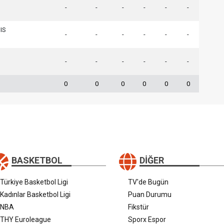
-
-
-
-
-
-
IS
-
-
-
-
-
-
-
-
-
-
-
-
0
0
0
0
0
0
BASKETBOL
DIĞER
Türkiye Basketbol Ligi
TV'de Bugün
Kadınlar Basketbol Ligi
Puan Durumu
NBA
Fikstür
THY Euroleague
Sporx Espor