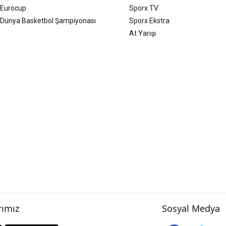
Eurocup
Sporx TV
Dünya Basketbol Şampiyonası
Sporx Ekstra
At Yarışı
ımız
Sosyal Medya