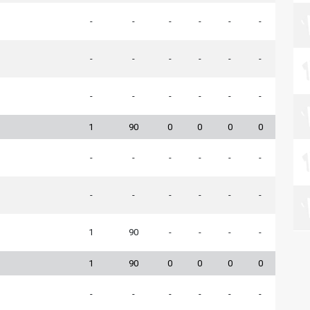
-
-
-
-
-
-
-
-
-
-
-
-
-
-
-
-
-
-
1
90
0
0
0
0
-
-
-
-
-
-
-
-
-
-
-
-
1
90
-
-
-
-
1
90
0
0
0
0
-
-
-
-
-
-