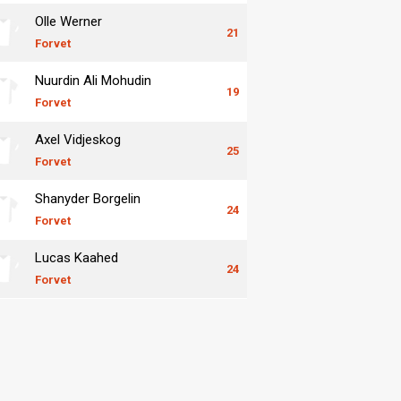
Olle Werner
21
Forvet
Nuurdin Ali Mohudin
19
Forvet
Axel Vidjeskog
25
Forvet
Shanyder Borgelin
24
Forvet
Lucas Kaahed
24
Forvet