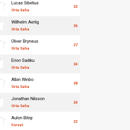
Lucas Sibelius
23
Orta Saha
Willhelm Aerlig
26
Orta Saha
Oliver Bryneus
27
Orta Saha
Erion Sadiku
24
Orta Saha
Albin Winbo
28
Orta Saha
Jonathan Nilsson
24
Orta Saha
Aulon Bitiqi
22
Forvet